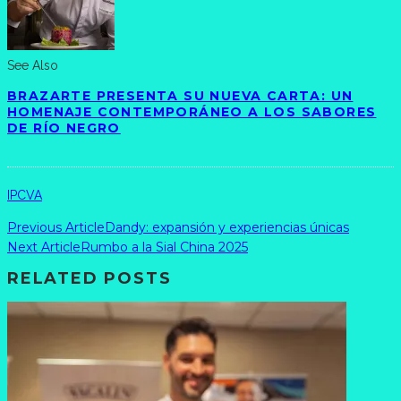
See Also
BRAZARTE PRESENTA SU NUEVA CARTA: UN
HOMENAJE CONTEMPORÁNEO A LOS SABORES
DE RÍO NEGRO
IPCVA
Previous Article
Dandy: expansión y experiencias únicas
Next Article
Rumbo a la Sial China 2025
RELATED POSTS