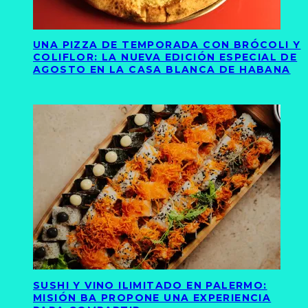
UNA PIZZA DE TEMPORADA CON BRÓCOLI Y
COLIFLOR: LA NUEVA EDICIÓN ESPECIAL DE
AGOSTO EN LA CASA BLANCA DE HABANA
SUSHI Y VINO ILIMITADO EN PALERMO:
MISIÓN BA PROPONE UNA EXPERIENCIA