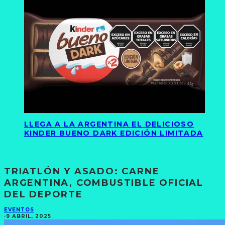
LLEGA A LA ARGENTINA EL DELICIOSO
KINDER BUENO DARK EDICIÓN LIMITADA
TRIATLÓN Y ASADO: CARNE
ARGENTINA, COMBUSTIBLE OFICIAL
DEL DEPORTE
EVENTOS
·
9 ABRIL, 2025