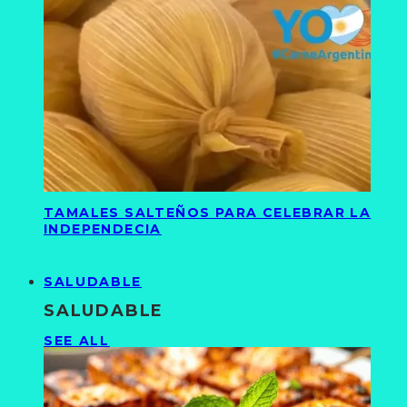
TAMALES SALTEÑOS PARA CELEBRAR LA
INDEPENDECIA
SALUDABLE
SALUDABLE
SEE ALL