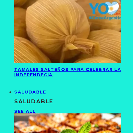
TAMALES SALTEÑOS PARA CELEBRAR LA
INDEPENDECIA
SALUDABLE
SALUDABLE
SEE ALL