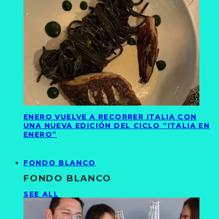
ENERO VUELVE A RECORRER ITALIA CON
UNA NUEVA EDICIÓN DEL CICLO “ITALIA EN
ENERO”
FONDO BLANCO
FONDO BLANCO
SEE ALL