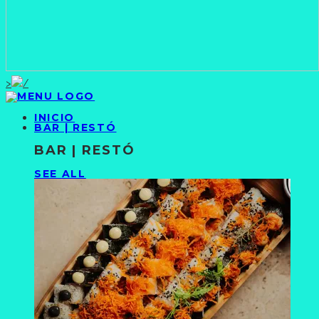
>
INICIO
BAR | RESTÓ
BAR | RESTÓ
SEE ALL