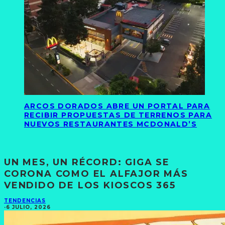
ARCOS DORADOS ABRE UN PORTAL PARA
RECIBIR PROPUESTAS DE TERRENOS PARA
NUEVOS RESTAURANTES MCDONALD’S
UN MES, UN RÉCORD: GIGA SE
CORONA COMO EL ALFAJOR MÁS
VENDIDO DE LOS KIOSCOS 365
TENDENCIAS
·
6 JULIO, 2026