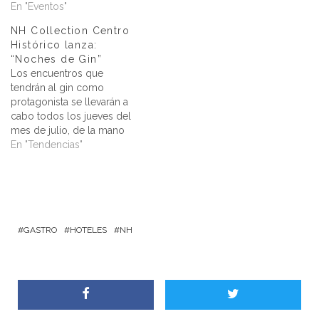
En "Eventos"
NH Collection Centro
Histórico lanza:
“Noches de Gin”
Los encuentros que
tendrán al gin como
protagonista se llevarán a
cabo todos los jueves del
mes de julio, de la mano
del Club del Gin en el
En "Tendencias"
hotel ubicado sobre la
calle Bolívar. Minor Hotels,
propietario, operador e
inversionista global con
una cartera de 550 hoteles
y resorts en…
GASTRO
HOTELES
NH