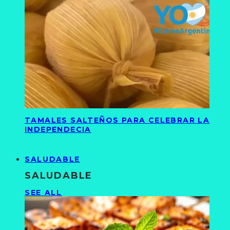
TAMALES SALTEÑOS PARA CELEBRAR LA
INDEPENDECIA
SALUDABLE
SALUDABLE
SEE ALL