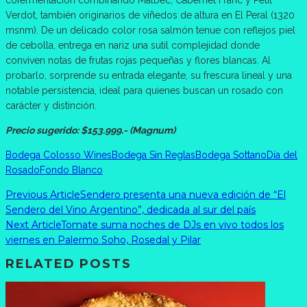
Verdot, también originarios de viñedos de altura en El Peral (1320
msnm). De un delicado color rosa salmón tenue con reflejos piel
de cebolla, entrega en nariz una sutil complejidad donde
conviven notas de frutas rojas pequeñas y flores blancas. Al
probarlo, sorprende su entrada elegante, su frescura lineal y una
notable persistencia, ideal para quienes buscan un rosado con
carácter y distinción.
Precio sugerido: $153.999.- (Magnum)
Bodega Colosso Wines
Bodega Sin Reglas
Bodega Sottano
Día del
Rosado
Fondo Blanco
Previous Article
Sendero presenta una nueva edición de “El
Sendero del Vino Argentino”, dedicada al sur del país
Next Article
Tomate suma noches de DJs en vivo todos los
viernes en Palermo Soho, Rosedal y Pilar
RELATED POSTS