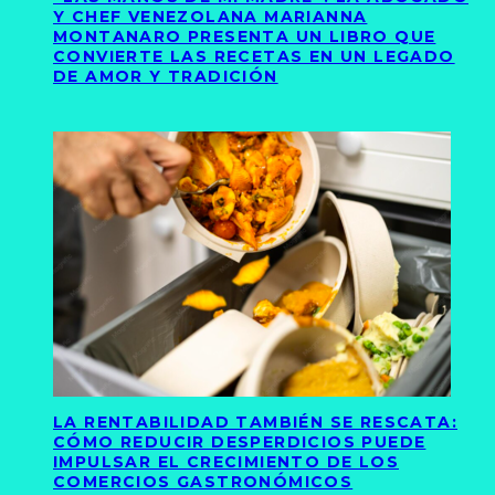
Y CHEF VENEZOLANA MARIANNA
MONTANARO PRESENTA UN LIBRO QUE
CONVIERTE LAS RECETAS EN UN LEGADO
DE AMOR Y TRADICIÓN
LA RENTABILIDAD TAMBIÉN SE RESCATA:
CÓMO REDUCIR DESPERDICIOS PUEDE
IMPULSAR EL CRECIMIENTO DE LOS
COMERCIOS GASTRONÓMICOS