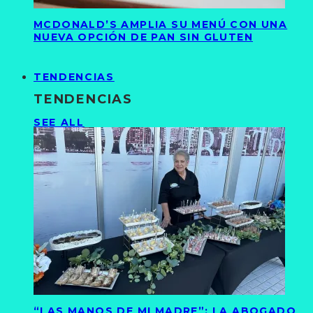
MCDONALD’S AMPLIA SU MENÚ CON UNA
NUEVA OPCIÓN DE PAN SIN GLUTEN
TENDENCIAS
TENDENCIAS
SEE ALL
“LAS MANOS DE MI MADRE”: LA ABOGADO