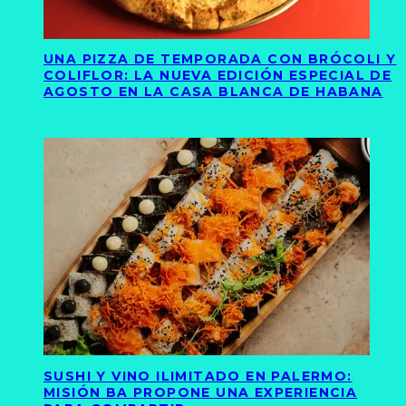
UNA PIZZA DE TEMPORADA CON BRÓCOLI Y
COLIFLOR: LA NUEVA EDICIÓN ESPECIAL DE
AGOSTO EN LA CASA BLANCA DE HABANA
SUSHI Y VINO ILIMITADO EN PALERMO:
MISIÓN BA PROPONE UNA EXPERIENCIA