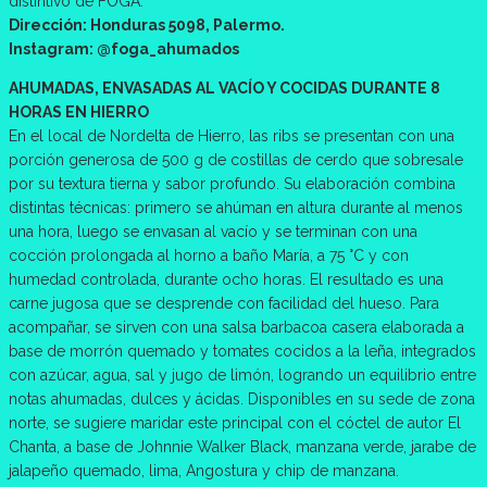
distintivo de FOGA.
Dirección: Honduras 5098, Palermo.
Instagram: @foga_ahumados
AHUMADAS, ENVASADAS AL VACÍO Y COCIDAS DURANTE 8
HORAS EN HIERRO
En el local de Nordelta de Hierro, las ribs se presentan con una
porción generosa de 500 g de costillas de cerdo que sobresale
por su textura tierna y sabor profundo. Su elaboración combina
distintas técnicas: primero se ahúman en altura durante al menos
una hora, luego se envasan al vacío y se terminan con una
cocción prolongada al horno a baño María, a 75 °C y con
humedad controlada, durante ocho horas. El resultado es una
carne jugosa que se desprende con facilidad del hueso. Para
acompañar, se sirven con una salsa barbacoa casera elaborada a
base de morrón quemado y tomates cocidos a la leña, integrados
con azúcar, agua, sal y jugo de limón, logrando un equilibrio entre
notas ahumadas, dulces y ácidas. Disponibles en su sede de zona
norte, se sugiere maridar este principal con el cóctel de autor El
Chanta, a base de Johnnie Walker Black, manzana verde, jarabe de
jalapeño quemado, lima, Angostura y chip de manzana.