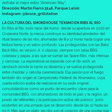
disfrutar al mejor estilo “American Way”.
Dirección: Martín Fierro 3246, Parque Leloir.
Instagram: @bruce_grillstation
LA CULTURA DEL SMOKEHOUSE TEXANO EN RIBS AL RÍO
En Ribs al Río, todo nace del humo: desde su apertura en 2020 en
Costanera Norte, la marca construye su identidad alrededor del
ritual texano de las ribs, ahumadas de 8 a 12 horas hasta lograr una
textura tierna y un sabor profundo. Las protagonistas son las Baby
Back Ribs, en versión Jr. o clásicas, siempre con salsa BBQ,
coleslaw y papas, a las que se suman las Spare Ribs, más intensas
y carnosas. La experiencia se expande con el rib-wich, un
sándwich donde la carne se desarma y se vuelve protagonista
entre cheddar y cebolla caramelizada. Esa pasión por el fuego
también dio origen al Campeonato Federal de Ahumados, cuya
cuarta edición acaba de realizarse en su sede original,
consolidándose como un punto de encuentro clave para la
comunidad BBQ, con ahumadores de todo el país y la región, un
jurado de referentes y la participación activa del público: 3000
asistentes en una jornada que se desarrolló desde las 12 hasta las
00 h. Más que un plato, las ribs son el corazón de una cocina que