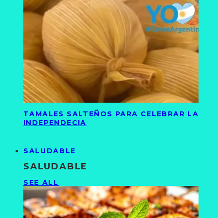
TAMALES SALTEÑOS PARA CELEBRAR LA
INDEPENDECIA
SALUDABLE
SALUDABLE
SEE ALL