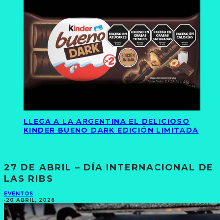
LLEGA A LA ARGENTINA EL DELICIOSO
KINDER BUENO DARK EDICIÓN LIMITADA
27 DE ABRIL – DÍA INTERNACIONAL DE
LAS RIBS
EVENTOS
·
20 ABRIL, 2026