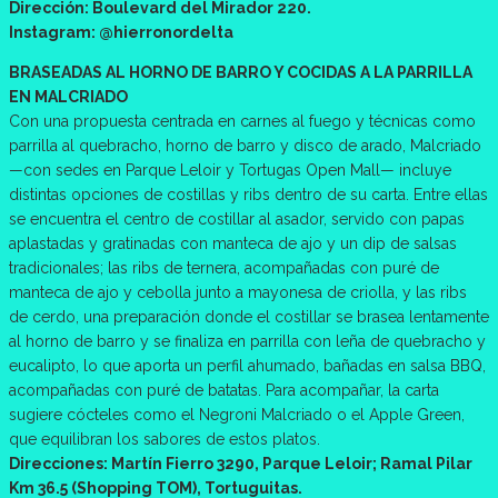
Dirección: Boulevard del Mirador 220.
Instagram: @hierronordelta
BRASEADAS AL HORNO DE BARRO Y COCIDAS A LA PARRILLA
EN MALCRIADO
Con una propuesta centrada en carnes al fuego y técnicas como
parrilla al quebracho, horno de barro y disco de arado, Malcriado
—con sedes en Parque Leloir y Tortugas Open Mall— incluye
distintas opciones de costillas y ribs dentro de su carta. Entre ellas
se encuentra el centro de costillar al asador, servido con papas
aplastadas y gratinadas con manteca de ajo y un dip de salsas
tradicionales; las ribs de ternera, acompañadas con puré de
manteca de ajo y cebolla junto a mayonesa de criolla, y las ribs
de cerdo, una preparación donde el costillar se brasea lentamente
al horno de barro y se finaliza en parrilla con leña de quebracho y
eucalipto, lo que aporta un perfil ahumado, bañadas en salsa BBQ,
acompañadas con puré de batatas. Para acompañar, la carta
sugiere cócteles como el Negroni Malcriado o el Apple Green,
que equilibran los sabores de estos platos.
Direcciones: Martín Fierro 3290, Parque Leloir; Ramal Pilar
Km 36.5 (Shopping TOM), Tortuguitas.