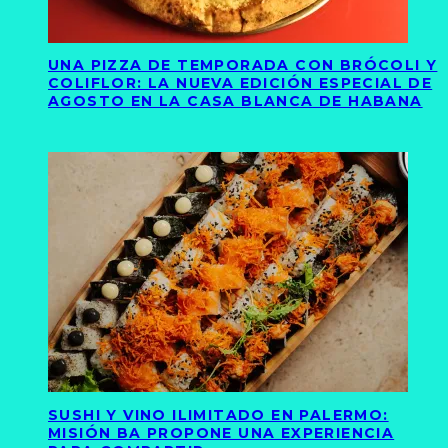
UNA PIZZA DE TEMPORADA CON BRÓCOLI Y
COLIFLOR: LA NUEVA EDICIÓN ESPECIAL DE
AGOSTO EN LA CASA BLANCA DE HABANA
SUSHI Y VINO ILIMITADO EN PALERMO:
MISIÓN BA PROPONE UNA EXPERIENCIA