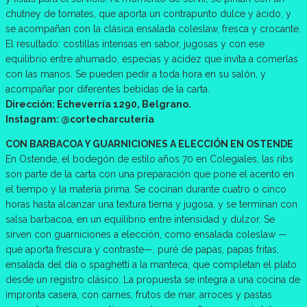
chutney de tomates, que aporta un contrapunto dulce y ácido, y
se acompañan con la clásica ensalada coleslaw, fresca y crocante.
El resultado: costillas intensas en sabor, jugosas y con ese
equilibrio entre ahumado, especias y acidez que invita a comerlas
con las manos. Se pueden pedir a toda hora en su salón, y
acompañar por diferentes bebidas de la carta.
Dirección: Echeverría 1290, Belgrano.
Instagram: @cortecharcuteria
CON BARBACOA Y GUARNICIONES A ELECCIÓN EN OSTENDE
En Ostende, el bodegón de estilo años 70 en Colegiales, las ribs
son parte de la carta con una preparación que pone el acento en
el tiempo y la materia prima. Se cocinan durante cuatro o cinco
horas hasta alcanzar una textura tierna y jugosa, y se terminan con
salsa barbacoa, en un equilibrio entre intensidad y dulzor. Se
sirven con guarniciones a elección, como ensalada coleslaw —
que aporta frescura y contraste—, puré de papas, papas fritas,
ensalada del día o spaghetti a la manteca, que completan el plato
desde un registro clásico. La propuesta se integra a una cocina de
impronta casera, con carnes, frutos de mar, arroces y pastas