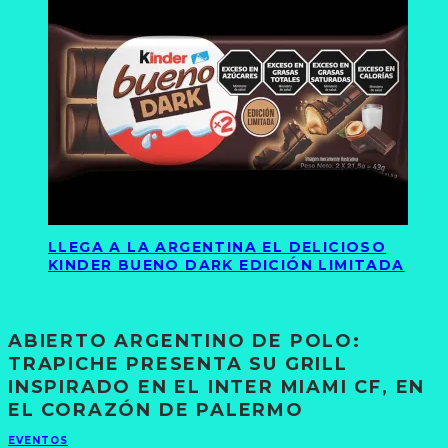
LLEGA A LA ARGENTINA EL DELICIOSO
KINDER BUENO DARK EDICIÓN LIMITADA
ABIERTO ARGENTINO DE POLO:
TRAPICHE PRESENTA SU GRILL
INSPIRADO EN EL INTER MIAMI CF, EN
EL CORAZÓN DE PALERMO
EVENTOS