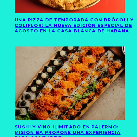
UNA PIZZA DE TEMPORADA CON BRÓCOLI Y
COLIFLOR: LA NUEVA EDICIÓN ESPECIAL DE
AGOSTO EN LA CASA BLANCA DE HABANA
SUSHI Y VINO ILIMITADO EN PALERMO:
MISIÓN BA PROPONE UNA EXPERIENCIA