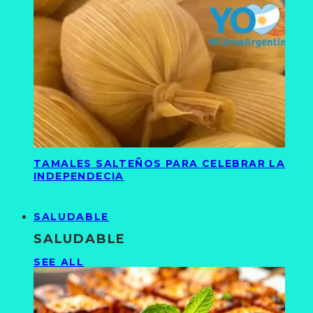
TAMALES SALTEÑOS PARA CELEBRAR LA
INDEPENDECIA
SALUDABLE
SALUDABLE
SEE ALL