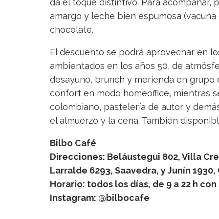
da el toque distintivo. Para acompañar
amargo y leche bien espumosa (vacuna o
chocolate.
El descuento se podrá aprovechar en los
ambientados en los años 50, de atmósfer
desayuno, brunch y merienda en grupo o e
confort en modo homeoffice, mientras se
colombiano, pastelería de autor y demás
el almuerzo y la cena. También disponib
Bilbo Café
Direcciones: Beláustegui 802, Villa Cr
Larralde 6293, Saavedra, y Junín 1930,
Horario: todos los días, de 9 a 22 h con
Instagram: @bilbocafe