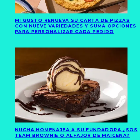
MI GUSTO RENUEVA SU CARTA DE PIZZAS
CON NUEVE VARIEDADES Y SUMA OPCIONES
PARA PERSONALIZAR CADA PEDIDO
NUCHA HOMENAJEA A SU FUNDADORA ¿SOS
TEAM BROWNIE O ALFAJOR DE MAICENA?