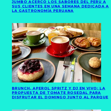
JUMBO ACERCÓ LOS SABORES DEL PERÚ A
SUS CLIENTES EN UNA SEMANA DEDICADA A
LA GASTRONOMÍA PERUANA
BRUNCH, APEROL SPRITZ Y DJ EN VIVO: LA
PROPUESTA DE TOMATE ROSEDAL PARA
DISFRUTAR EL DOMINGO JUNTO AL PARQUE