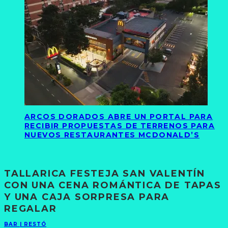
ARCOS DORADOS ABRE UN PORTAL PARA
RECIBIR PROPUESTAS DE TERRENOS PARA
NUEVOS RESTAURANTES MCDONALD’S
TALLARICA FESTEJA SAN VALENTÍN
CON UNA CENA ROMÁNTICA DE TAPAS
Y UNA CAJA SORPRESA PARA
REGALAR
BAR | RESTÓ