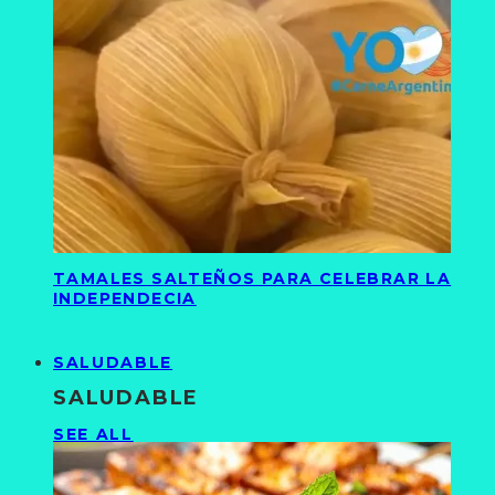
TAMALES SALTEÑOS PARA CELEBRAR LA
INDEPENDECIA
SALUDABLE
SALUDABLE
SEE ALL