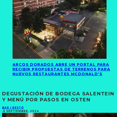
ARCOS DORADOS ABRE UN PORTAL PARA
RECIBIR PROPUESTAS DE TERRENOS PARA
NUEVOS RESTAURANTES MCDONALD’S
DEGUSTACIÓN DE BODEGA SALENTEIN
Y MENÚ POR PASOS EN OSTEN
BAR | RESTÓ
·
6 SEPTIEMBRE, 2024