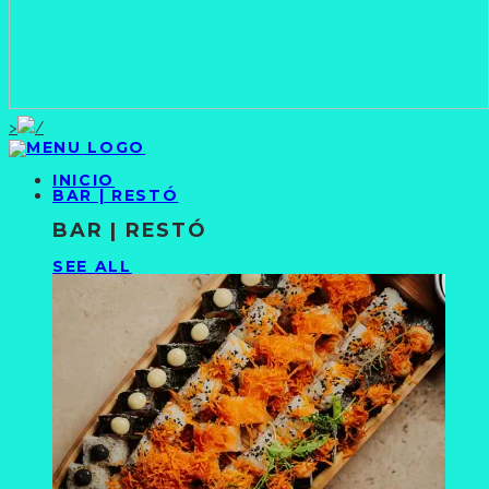
>
INICIO
BAR | RESTÓ
BAR | RESTÓ
SEE ALL