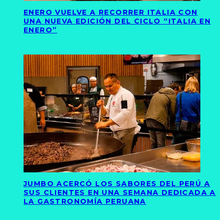
ENERO VUELVE A RECORRER ITALIA CON
UNA NUEVA EDICIÓN DEL CICLO “ITALIA EN
ENERO”
JUMBO ACERCÓ LOS SABORES DEL PERÚ A
SUS CLIENTES EN UNA SEMANA DEDICADA A
LA GASTRONOMÍA PERUANA