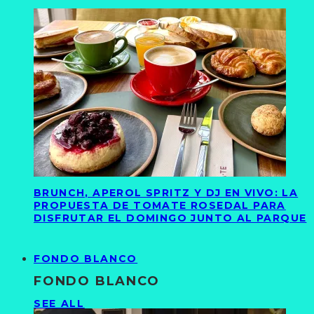
BRUNCH, APEROL SPRITZ Y DJ EN VIVO: LA
PROPUESTA DE TOMATE ROSEDAL PARA
DISFRUTAR EL DOMINGO JUNTO AL PARQUE
FONDO BLANCO
FONDO BLANCO
SEE ALL