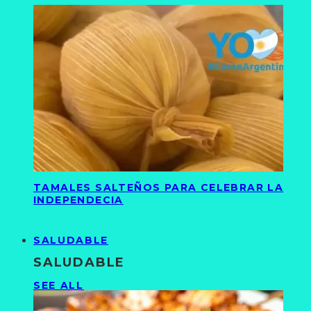
TAMALES SALTEÑOS PARA CELEBRAR LA
INDEPENDECIA
SALUDABLE
SALUDABLE
SEE ALL