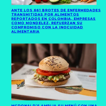
ANTE LOS 661 BROTES DE ENFERMEDADES
TRANSMITIDAS POR ALIMENTOS
REPORTADOS EN COLOMBIA, EMPRESAS
COMO MONDELEZ, REFUERZAN SU
COMPROMISO CON LA INOCUIDAD
ALIMENTARIA
MCDONALD’S AMPLIA SU MENÚ CON UNA