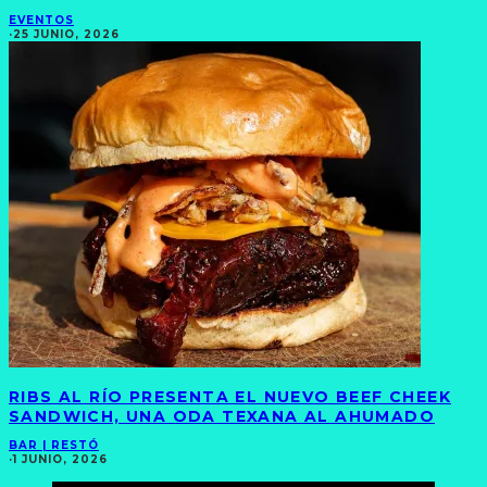
EVENTOS
·
25 JUNIO, 2026
RIBS AL RÍO PRESENTA EL NUEVO BEEF CHEEK
SANDWICH, UNA ODA TEXANA AL AHUMADO
BAR | RESTÓ
·
1 JUNIO, 2026