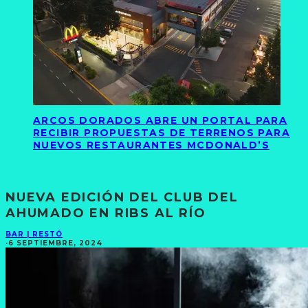
ARCOS DORADOS ABRE UN PORTAL PARA
RECIBIR PROPUESTAS DE TERRENOS PARA
NUEVOS RESTAURANTES MCDONALD’S
NUEVA EDICIÓN DEL CLUB DEL
AHUMADO EN RIBS AL RÍO
BAR | RESTÓ
·
6 SEPTIEMBRE, 2024