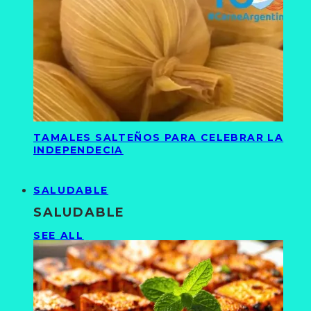
TAMALES SALTEÑOS PARA CELEBRAR LA
INDEPENDECIA
SALUDABLE
SALUDABLE
SEE ALL