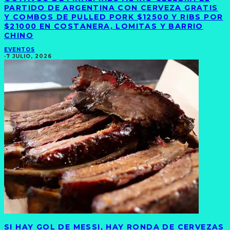
PARTIDO DE ARGENTINA CON CERVEZA GRATIS
Y COMBOS DE PULLED PORK $12500 Y RIBS POR
$21000 EN COSTANERA, LOMITAS Y BARRIO
CHINO
EVENTOS
·
7 JULIO, 2026
SI HAY GOL DE MESSI, HAY RONDA DE CERVEZAS