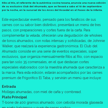
Ribs al Río, el referente de la auténtica cocina texana, anuncia una nueva edición
de su exclusivo Club del Ahumado, que se llevará a cabo el 10 de septiembre
por la noche, en la sucursal de los Arcos del Rosedal en el Paseo de la Infanta.
Este espectacular evento, pensado para los fanáticos de sus
carnes con su sabor bien distintivo, presentará un menú de tres
pasos, con preparaciones y cortes fuera de la carta. Para
complementar la velada, ofrecerán una degustación de whiskies
de tonos ahumados, con notas intensas y sofisticadas, de Johnnie
Walker, que realzará la experiencia gastronómica. El Club del
Ahumado consiste en una serie de eventos especiales, súper
exclusivos, que organiza mensualmente Ribs al Río, con espacio
para tan solo 35 comensales, en el que destacan cortes
especiales elaborados con la maestría ahumada que caracteriza a
la marca. Para esta edición, estarán acompañados por las carnes
premium de Frigorifico El Taba, y servirán un menú que incluye:
Entrada
Mollejas ahumadas, con miel de caña y cornbread.
Plato Principal
T-bone de 400 gramos ahumado, con cebolla morada glaseada
en aceto balsámico y puré de papas rústico.