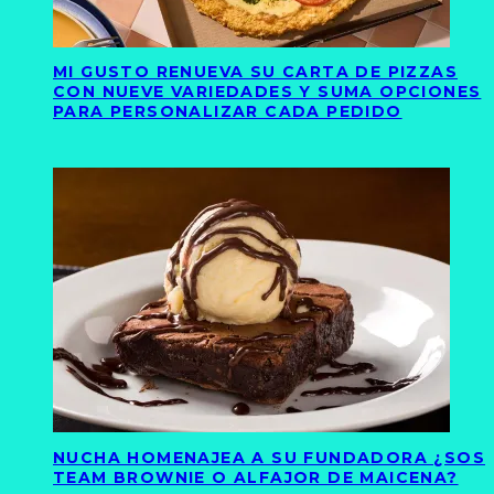
MI GUSTO RENUEVA SU CARTA DE PIZZAS
CON NUEVE VARIEDADES Y SUMA OPCIONES
PARA PERSONALIZAR CADA PEDIDO
NUCHA HOMENAJEA A SU FUNDADORA ¿SOS
TEAM BROWNIE O ALFAJOR DE MAICENA?