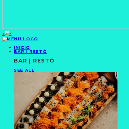
>
INICIO
BAR | RESTÓ
BAR | RESTÓ
SEE ALL