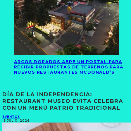
ARCOS DORADOS ABRE UN PORTAL PARA
RECIBIR PROPUESTAS DE TERRENOS PARA
NUEVOS RESTAURANTES MCDONALD’S
DÍA DE LA INDEPENDENCIA:
RESTAURANT MUSEO EVITA CELEBRA
CON UN MENÚ PATRIO TRADICIONAL
EVENTOS
·
6 JULIO, 2026