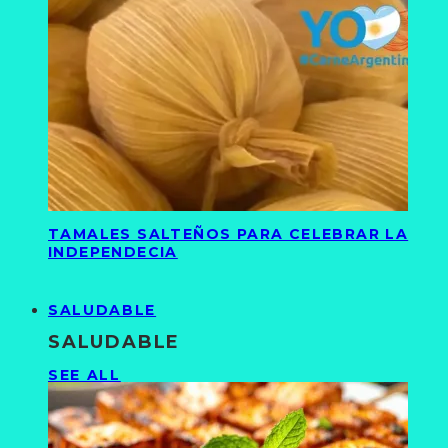
TAMALES SALTEÑOS PARA CELEBRAR LA
INDEPENDECIA
SALUDABLE
SALUDABLE
SEE ALL