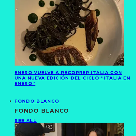
ENERO VUELVE A RECORRER ITALIA CON
UNA NUEVA EDICIÓN DEL CICLO “ITALIA EN
ENERO”
FONDO BLANCO
FONDO BLANCO
SEE ALL