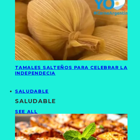
TAMALES SALTEÑOS PARA CELEBRAR LA
INDEPENDECIA
SALUDABLE
SALUDABLE
SEE ALL