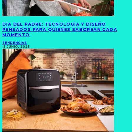
DÍA DEL PADRE: TECNOLOGÍA Y DISEÑO
PENSADOS PARA QUIENES SABOREAN CADA
MOMENTO
TENDENCIAS
·
5 JUNIO, 2025