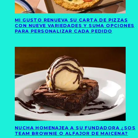
MI GUSTO RENUEVA SU CARTA DE PIZZAS
CON NUEVE VARIEDADES Y SUMA OPCIONES
PARA PERSONALIZAR CADA PEDIDO
NUCHA HOMENAJEA A SU FUNDADORA ¿SOS
TEAM BROWNIE O ALFAJOR DE MAICENA?