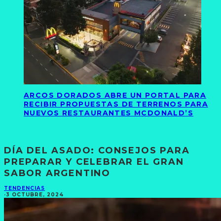
ARCOS DORADOS ABRE UN PORTAL PARA
RECIBIR PROPUESTAS DE TERRENOS PARA
NUEVOS RESTAURANTES MCDONALD’S
DÍA DEL ASADO: CONSEJOS PARA
PREPARAR Y CELEBRAR EL GRAN
SABOR ARGENTINO
TENDENCIAS
·
3 OCTUBRE, 2024