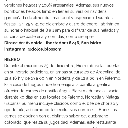
versiones heladas y 100% artesanales. Además, sus nuevos
bombones helados también tienen su versión navideña:
garrapiñada de almendra, mantecol y especiado. Durante las
fiestas –24, 25 y 31 de diciembre y el 1ro de enero– abrirán en
su horario habitual de 8 a 1 am para disfrutar de sus helados y
su carta de pastelería y comidas, como siempre.
Dirección: Avenida Libertador 16246, San Isidro.
Instagram: @dolce.blossom
HIERRO
Durante el miércoles 25 de diciembre, Hierro abrirá las puertas
en su horario tradicional en ambas sucursales de Argentina, de
12 a 16 h y de 19 a 00 h en Nordelta y de 12 a 00 h en Palermo.
Esta casa de fuegos rinde homenaje a la parrilla argentina
ofreciendo carnes de novillo Angus Black maduradas al vacío
durante 30 días en sus locales de Palermo, Nordelta y Málaga
(España). Su menú incluye clásicos como el bife de chorizo y
ojo de bife, así como cortes exclusivos como el T-Bone. Las
carnes se cocinan con el distintivo sabor del quebracho
colorado, que realza su jugosidad. Además, este restaurante