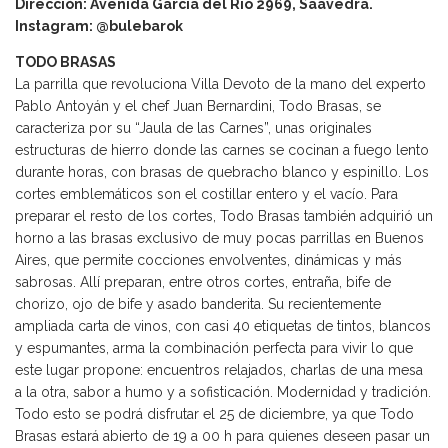
Dirección: Avenida García del Río 2969, Saavedra.
Instagram: @bulebarok
TODO BRASAS
La parrilla que revoluciona Villa Devoto de la mano del experto
Pablo Antoyán y el chef Juan Bernardini, Todo Brasas, se
caracteriza por su “Jaula de las Carnes”, unas originales
estructuras de hierro donde las carnes se cocinan a fuego lento
durante horas, con brasas de quebracho blanco y espinillo. Los
cortes emblemáticos son el costillar entero y el vacío. Para
preparar el resto de los cortes, Todo Brasas también adquirió un
horno a las brasas exclusivo de muy pocas parrillas en Buenos
Aires, que permite cocciones envolventes, dinámicas y más
sabrosas. Allí preparan, entre otros cortes, entraña, bife de
chorizo, ojo de bife y asado banderita. Su recientemente
ampliada carta de vinos, con casi 40 etiquetas de tintos, blancos
y espumantes, arma la combinación perfecta para vivir lo que
este lugar propone: encuentros relajados, charlas de una mesa
a la otra, sabor a humo y a sofisticación. Modernidad y tradición.
Todo esto se podrá disfrutar el 25 de diciembre, ya que Todo
Brasas estará abierto de 19 a 00 h para quienes deseen pasar un