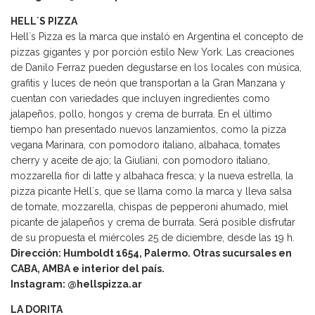
HELL´S PIZZA
Hell´s Pizza es la marca que instaló en Argentina el concepto de
pizzas gigantes y por porción estilo New York. Las creaciones
de Danilo Ferraz pueden degustarse en los locales con música,
grafitis y luces de neón que transportan a la Gran Manzana y
cuentan con variedades que incluyen ingredientes como
jalapeños, pollo, hongos y crema de burrata. En el último
tiempo han presentado nuevos lanzamientos, como la pizza
vegana Marinara, con pomodoro italiano, albahaca, tomates
cherry y aceite de ajo; la Giuliani, con pomodoro italiano,
mozzarella fior di latte y albahaca fresca; y la nueva estrella, la
pizza picante Hell´s, que se llama como la marca y lleva salsa
de tomate, mozzarella, chispas de pepperoni ahumado, miel
picante de jalapeños y crema de burrata. Será posible disfrutar
de su propuesta el miércoles 25 de diciembre, desde las 19 h.
Dirección: Humboldt 1654, Palermo. Otras sucursales en
CABA, AMBA e interior del país.
Instagram: @hellspizza.ar
LA DORITA