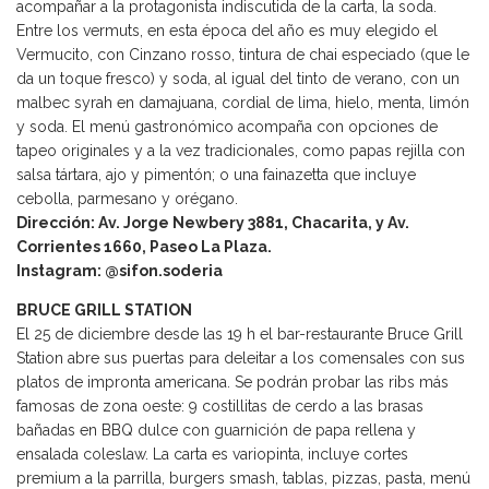
acompañar a la protagonista indiscutida de la carta, la soda.
Entre los vermuts, en esta época del año es muy elegido el
Vermucito, con Cinzano rosso, tintura de chai especiado (que le
da un toque fresco) y soda, al igual del tinto de verano, con un
malbec syrah en damajuana, cordial de lima, hielo, menta, limón
y soda. El menú gastronómico acompaña con opciones de
tapeo originales y a la vez tradicionales, como papas rejilla con
salsa tártara, ajo y pimentón; o una fainazetta que incluye
cebolla, parmesano y orégano.
Dirección: Av. Jorge Newbery 3881, Chacarita, y Av.
Corrientes 1660, Paseo La Plaza.
Instagram: @sifon.soderia
BRUCE GRILL STATION
El 25 de diciembre desde las 19 h el bar-restaurante Bruce Grill
Station abre sus puertas para deleitar a los comensales con sus
platos de impronta americana. Se podrán probar las ribs más
famosas de zona oeste: 9 costillitas de cerdo a las brasas
bañadas en BBQ dulce con guarnición de papa rellena y
ensalada coleslaw. La carta es variopinta, incluye cortes
premium a la parrilla, burgers smash, tablas, pizzas, pasta, menú