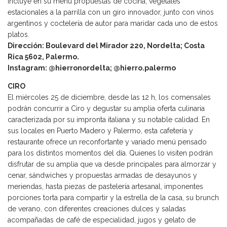
incluye en su menú propuestas de cocina, vegetales
estacionales a la parrilla con un giro innovador, junto con vinos
argentinos y coctelería de autor para maridar cada uno de estos
platos.
Dirección: Boulevard del Mirador 220, Nordelta; Costa
Rica 5602, Palermo.
Instagram: @hierronordelta; @hierro.palermo
CIRO
El miércoles 25 de diciembre, desde las 12 h, los comensales
podrán concurrir a Ciro y degustar su amplia oferta culinaria
caracterizada por su impronta italiana y su notable calidad. En
sus locales en Puerto Madero y Palermo, esta cafetería y
restaurante ofrece un reconfortante y variado menú pensado
para los distintos momentos del día. Quienes lo visiten podrán
disfrutar de su amplia que va desde principales para almorzar y
cenar, sándwiches y propuestas armadas de desayunos y
meriendas, hasta piezas de pastelería artesanal, imponentes
porciones torta para compartir y la estrella de la casa, su brunch
de verano, con diferentes creaciones dulces y saladas
acompañadas de café de especialidad, jugos y gelato de