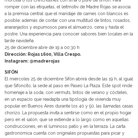
morcilla o los chinchulines con lima o puré de limón. Para
romper con las etiquetas, el leitmotiv de Madre Rojas se asocia
a la premisa central que el maridaje de carnes con blancos es
posible, además de contar con una multitud de tintos, rosados,
anaranjados y espumosos para el almuerzo, cena y hasta el
postre. Una experiencia para conocer sabores bien locales en la
tarde navideña.
25 de diciembre abre de 19 a 00:30 h
Dirección: Rojas 1600, Villa Crespo.
Instagram: @madrerojas
SIFÓN
El miércoles 25 de diciembre Sifón abrirá desde las 19 h, al igual
que Sifoncito, la sede al paso en Paseo La Plaza. Este spot rinde
homenaje a la soda, con vermuts, tintos de verano y cócteles,
en un espacio que readapta una tipología de vivienda muy
popular en Buenos Aires durante los 40 y 50, las llamadas casas
chorizo. La propuesta invita a sentirse como en el propio hogar
pero en el salón, que se extiende a lo largo como en aquellas
construcciones, en el luminoso patio y en la terraza. La carta
gastronómica cuenta con originales propuestas para picar y