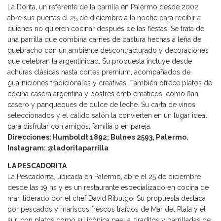
La Dorita, un referente de la parrilla en Palermo desde 2002,
abre sus puertas el 25 de diciembre a la noche para recibir a
quienes no quieren cocinar después de las fiestas. Se trata de
una parrilla que combina carnes de pastura hechas a leña de
quebracho con un ambiente descontracturado y decoraciones
que celebran la argentinidad. Su propuesta incluye desde
achuras clásicas hasta cortes premium, acompañados de
guarniciones tradicionales y creativas. También ofrece platos de
cocina casera argentina y postres emblemáticos, como flan
casero y panqueques de dulce de leche. Su carta de vinos
seleccionados y el cálido salón la convierten en un lugar ideal
para disfrutar con amigos, familia o en pareja.
Direcciones: Humboldt 1892; Bulnes 2593, Palermo.
Instagram: @ladoritaparrilla
LA PESCADORITA
La Pescadorita, ubicada en Palermo, abre el 25 de diciembre
desde las 19 hs y es un restaurante especializado en cocina de
mar, liderado por el chef David Ribulgo. Su propuesta destaca
por pescados y mariscos frescos traídos de Mar del Plata y el
sur, con platos como su icónica paella, tiraditos y parrilladas de