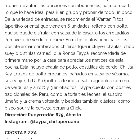
toques de autor. Las porciones son abundantes, para compartir,
lo que lo hace ideal para ir en grupo y probar de todo un poco.
De la variedad de entradas, se recomienda el Wantán Fritos
(aperitivo oriental que viene en 6 unidades, relleno con pollo,
que se puede disfrutar con salsa de la casa); o los arrolladitos
Primavera de verdura o carne. Entre los platos principales, es
posible armar combinados chiferos (que incluyen chaufas, chop
suey o distintas carnes); o la Ronda Taypá, recomendada de
primera mano por la casa para apreciar los matices de esta
cocina. Esta incluye chaufa de pollo, costillitas de cerdo, Chi Jau
Kay (trozos de pollo crocantes, bañados en salsa de sésamo,
soja y ajo), Ti Pa Ka (pollo salteado en salsa agridulce con mix
de verduras y arroz) y 3 arrolladitos. Taypá cuenta con postres
tradicionales del Perú, como la torta tres leches, el suspiro
limeño y la crema volteada, y bebidas también clásicas, como
pisco sour y la cerveza peruana Chela.
Dirección: Pueyrredón 679, Abasto.
Instagram: @taypa_chifaperuano
CROSTA PIZZA