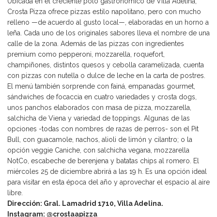
Ubicada en el creciente polo gastronómico de Villa Adelina,
Crosta Pizza ofrece pizzas estilo napolitano, pero con mucho
relleno —de acuerdo al gusto local—, elaboradas en un horno a
leña. Cada uno de los originales sabores lleva el nombre de una
calle de la zona. Además de las pizzas con ingredientes
premium como pepperoni, mozzarella, roquefort,
champiñones, distintos quesos y cebolla caramelizada, cuenta
con pizzas con nutella o dulce de leche en la carta de postres.
El menú también sorprende con fainá, empanadas gourmet,
sándwiches de focaccia en cuatro variedades y crosta dogs,
unos panchos elaborados con masa de pizza, mozzarella,
salchicha de Viena y variedad de toppings. Algunas de las
opciones -todas con nombres de razas de perros- son el Pit
Bull, con guacamole, nachos, alioli de limón y cilantro; o la
opción veggie Caniche, con salchicha vegana, mozzarella
NotCo, escabeche de berenjena y batatas chips al romero. El
miércoles 25 de diciembre abrirá a las 19 h. Es una opción ideal
para visitar en esta época del año y aprovechar el espacio al aire
libre.
Dirección: Gral. Lamadrid 1710, Villa Adelina.
Instagram: @crostaapizza