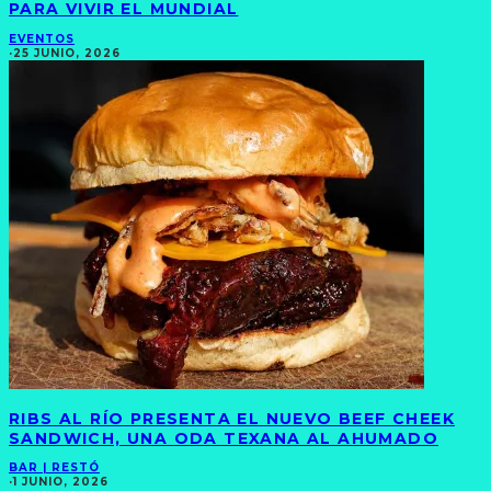
PARA VIVIR EL MUNDIAL
EVENTOS
·
25 JUNIO, 2026
RIBS AL RÍO PRESENTA EL NUEVO BEEF CHEEK
SANDWICH, UNA ODA TEXANA AL AHUMADO
BAR | RESTÓ
·
1 JUNIO, 2026