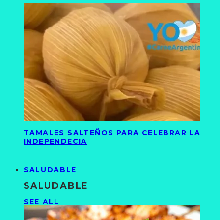
TAMALES SALTEÑOS PARA CELEBRAR LA
INDEPENDECIA
SALUDABLE
SALUDABLE
SEE ALL