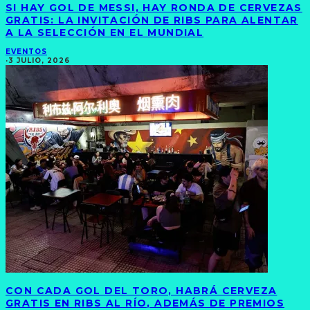
SI HAY GOL DE MESSI, HAY RONDA DE CERVEZAS
GRATIS: LA INVITACIÓN DE RIBS PARA ALENTAR
A LA SELECCIÓN EN EL MUNDIAL
EVENTOS
·
3 JULIO, 2026
CON CADA GOL DEL TORO, HABRÁ CERVEZA
GRATIS EN RIBS AL RÍO, ADEMÁS DE PREMIOS