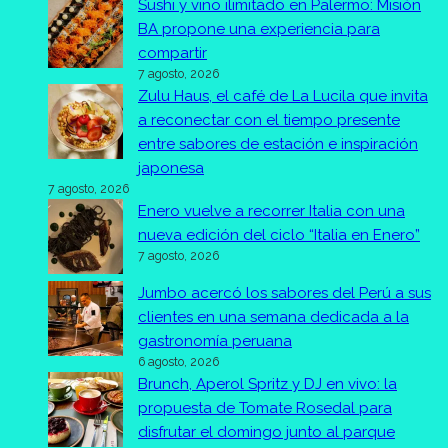
Sushi y vino ilimitado en Palermo: Misión
BA propone una experiencia para
compartir
7 agosto, 2026
Zulu Haus, el café de La Lucila que invita
a reconectar con el tiempo presente
entre sabores de estación e inspiración
japonesa
7 agosto, 2026
Enero vuelve a recorrer Italia con una
nueva edición del ciclo “Italia en Enero”
7 agosto, 2026
Jumbo acercó los sabores del Perú a sus
clientes en una semana dedicada a la
gastronomía peruana
6 agosto, 2026
Brunch, Aperol Spritz y DJ en vivo: la
propuesta de Tomate Rosedal para
disfrutar el domingo junto al parque