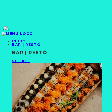
>
INICIO
BAR | RESTÓ
BAR | RESTÓ
SEE ALL