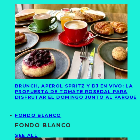
BRUNCH, APEROL SPRITZ Y DJ EN VIVO: LA
PROPUESTA DE TOMATE ROSEDAL PARA
DISFRUTAR EL DOMINGO JUNTO AL PARQUE
FONDO BLANCO
FONDO BLANCO
SEE ALL