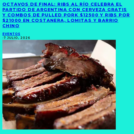
OCTAVOS DE FINAL: RIBS AL RÍO CELEBRA EL
PARTIDO DE ARGENTINA CON CERVEZA GRATIS
Y COMBOS DE PULLED PORK $12500 Y RIBS POR
$21000 EN COSTANERA, LOMITAS Y BARRIO
CHINO
EVENTOS
·
7 JULIO, 2026