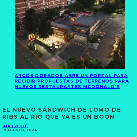
ARCOS DORADOS ABRE UN PORTAL PARA
RECIBIR PROPUESTAS DE TERRENOS PARA
NUEVOS RESTAURANTES MCDONALD’S
EL NUEVO SÁNDWICH DE LOMO DE
RIBS AL RÍO QUE YA ES UN BOOM
BAR | RESTÓ
·
9 AGOSTO, 2024