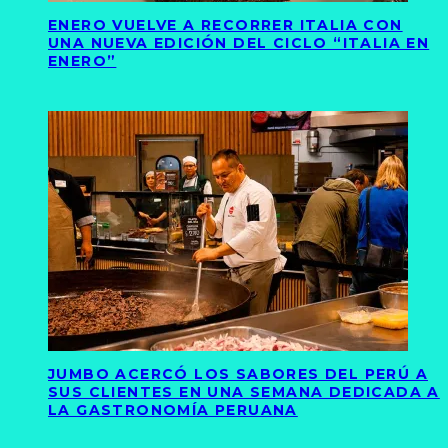
ENERO VUELVE A RECORRER ITALIA CON
UNA NUEVA EDICIÓN DEL CICLO “ITALIA EN
ENERO”
JUMBO ACERCÓ LOS SABORES DEL PERÚ A
SUS CLIENTES EN UNA SEMANA DEDICADA A
LA GASTRONOMÍA PERUANA