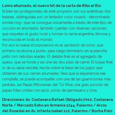
Lomo ahumado, el nuevo hit de la carta de Ribs al Río
Si bien las protagonistas de este proyecto son sus auténticas ribs
texanas, distinguidas por un tentador color rosado –denominado
smoke ring– que se consigue únicamente a través de este tipo de
cocción en ahumador, también cuentan con diversas opciones
que respetan el gusto local y honran la carne argentina, famosa y
reconocida en todo el mundo.
Por eso la nueva incorporación es el sandwich de lomo, que
primero se ahuma a punto, para luego terminarlo en la plancha
junto con cebollas asadas. El detalle final es el agregado de
queso, que se funde y así une las dos pilas de carne. El toque final
lo da su salsa secreta, hecha sobre la base de los jugos que
obtienen de sus carnes ahumadas. Para que la experiencia sea
completa, se puede acompañar con una de las guarniciones más
pedidas, las Papas Millonarias del Tío Moe, una gran porción de
papas fritas crinkle con alioli, polvo de parmesano y lima.
Direcciones: Av. Costanera Rafael Obligado 7010, Costanera
Norte / Mercado Soho en Armenia 1744, Palermo / Arcos
del Rosedal en Av. Infanta Isabel 110, Palermo / Bocha Polo