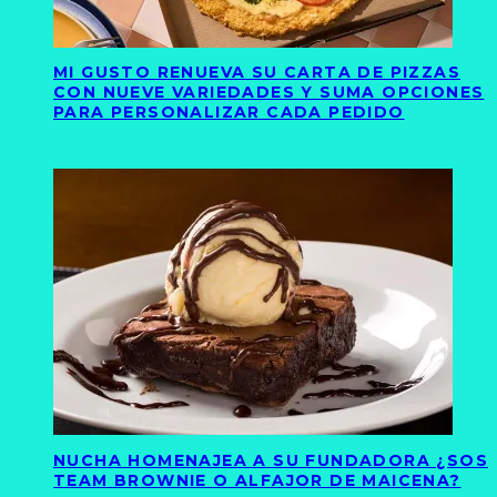
MI GUSTO RENUEVA SU CARTA DE PIZZAS
CON NUEVE VARIEDADES Y SUMA OPCIONES
PARA PERSONALIZAR CADA PEDIDO
NUCHA HOMENAJEA A SU FUNDADORA ¿SOS
TEAM BROWNIE O ALFAJOR DE MAICENA?