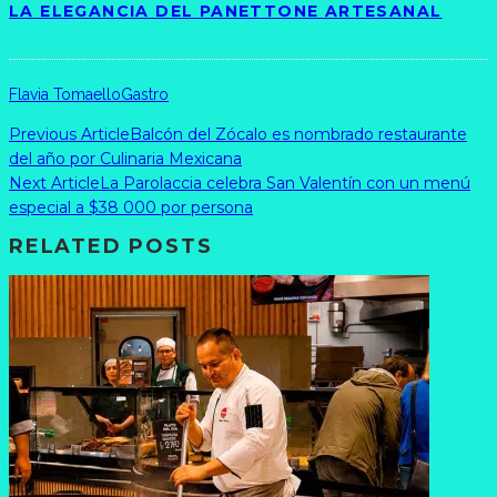
LA ELEGANCIA DEL PANETTONE ARTESANAL
Flavia Tomaello
Gastro
Previous Article
Balcón del Zócalo es nombrado restaurante
del año por Culinaria Mexicana
Next Article
La Parolaccia celebra San Valentín con un menú
especial a $38 000 por persona
RELATED POSTS