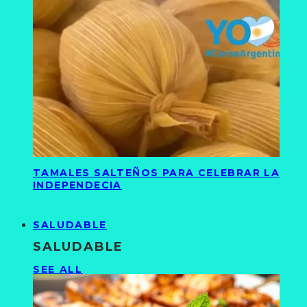
TAMALES SALTEÑOS PARA CELEBRAR LA
INDEPENDECIA
SALUDABLE
SALUDABLE
SEE ALL