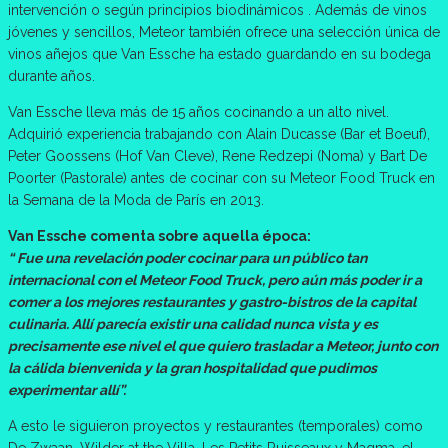
intervención o según principios biodinámicos . Además de vinos
jóvenes y sencillos, Meteor también ofrece una selección única de
vinos añejos que Van Essche ha estado guardando en su bodega
durante años.
Van Essche lleva más de 15 años cocinando a un alto nivel.
Adquirió experiencia trabajando con Alain Ducasse (Bar et Boeuf),
Peter Goossens (Hof Van Cleve), Rene Redzepi (Noma) y Bart De
Poorter (Pastorale) antes de cocinar con su Meteor Food Truck en
la Semana de la Moda de París en 2013.
Van Essche comenta sobre aquella época:
“ Fue una revelación poder cocinar para un público tan
internacional con el Meteor Food Truck, pero aún más poder ir a
comer a los mejores restaurantes y gastro-bistros de la capital
culinaria. Allí parecía existir una calidad nunca vista y es
precisamente ese nivel el que quiero trasladar a Meteor, junto con
la cálida bienvenida y la gran hospitalidad que pudimos
experimentar allí”.
A esto le siguieron proyectos y restaurantes (temporales) como
De Zwaan, Wilder at the Villa, Les Petits Ruisseaux y Magma, el