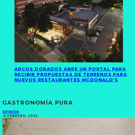
ARCOS DORADOS ABRE UN PORTAL PARA
RECIBIR PROPUESTAS DE TERRENOS PARA
NUEVOS RESTAURANTES MCDONALD’S
GASTRONOMÍA PURA
OPINIÓN
·
6 FEBRERO, 2025