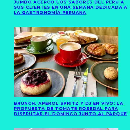
JUMBO ACERCÓ LOS SABORES DEL PERÚ A
SUS CLIENTES EN UNA SEMANA DEDICADA A
LA GASTRONOMÍA PERUANA
BRUNCH, APEROL SPRITZ Y DJ EN VIVO: LA
PROPUESTA DE TOMATE ROSEDAL PARA
DISFRUTAR EL DOMINGO JUNTO AL PARQUE