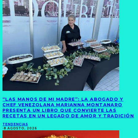
“LAS MANOS DE MI MADRE”: LA ABOGADO Y
CHEF VENEZOLANA MARIANNA MONTANARO
PRESENTA UN LIBRO QUE CONVIERTE LAS
RECETAS EN UN LEGADO DE AMOR Y TRADICIÓN
TENDENCIAS
·
8 AGOSTO, 2026