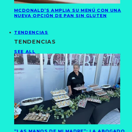
MCDONALD’S AMPLIA SU MENÚ CON UNA
NUEVA OPCIÓN DE PAN SIN GLUTEN
TENDENCIAS
TENDENCIAS
SEE ALL
“LAS MANOS DE MI MADRE”: LA ABOGADO