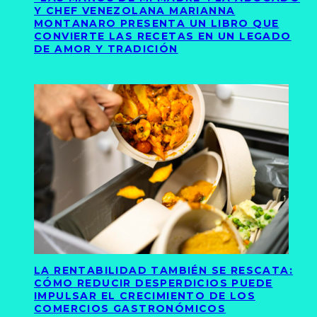
Y CHEF VENEZOLANA MARIANNA
MONTANARO PRESENTA UN LIBRO QUE
CONVIERTE LAS RECETAS EN UN LEGADO
DE AMOR Y TRADICIÓN
LA RENTABILIDAD TAMBIÉN SE RESCATA:
CÓMO REDUCIR DESPERDICIOS PUEDE
IMPULSAR EL CRECIMIENTO DE LOS
COMERCIOS GASTRONÓMICOS