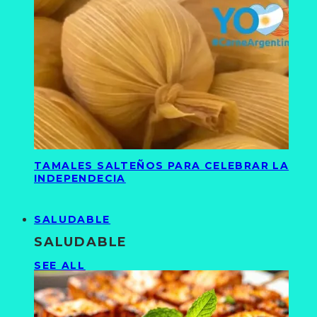
TAMALES SALTEÑOS PARA CELEBRAR LA
INDEPENDECIA
SALUDABLE
SALUDABLE
SEE ALL