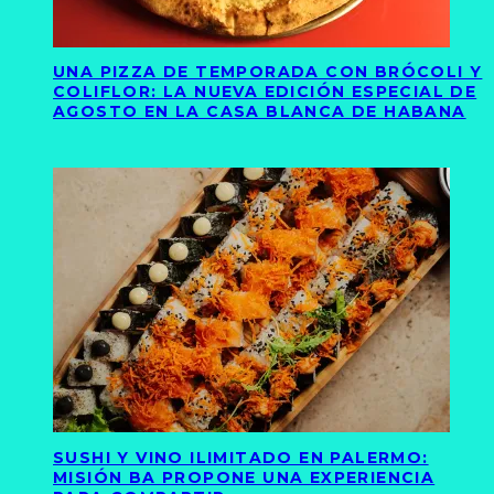
UNA PIZZA DE TEMPORADA CON BRÓCOLI Y
COLIFLOR: LA NUEVA EDICIÓN ESPECIAL DE
AGOSTO EN LA CASA BLANCA DE HABANA
SUSHI Y VINO ILIMITADO EN PALERMO:
MISIÓN BA PROPONE UNA EXPERIENCIA