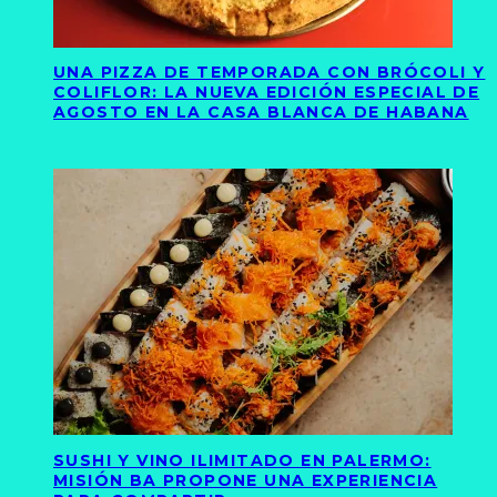
UNA PIZZA DE TEMPORADA CON BRÓCOLI Y
COLIFLOR: LA NUEVA EDICIÓN ESPECIAL DE
AGOSTO EN LA CASA BLANCA DE HABANA
SUSHI Y VINO ILIMITADO EN PALERMO:
MISIÓN BA PROPONE UNA EXPERIENCIA