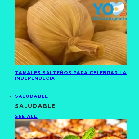
TAMALES SALTEÑOS PARA CELEBRAR LA
INDEPENDECIA
SALUDABLE
SALUDABLE
SEE ALL