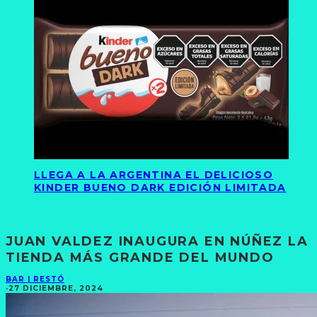
LLEGA A LA ARGENTINA EL DELICIOSO
KINDER BUENO DARK EDICIÓN LIMITADA
JUAN VALDEZ INAUGURA EN NÚÑEZ LA
TIENDA MÁS GRANDE DEL MUNDO
BAR | RESTÓ
·
27 DICIEMBRE, 2024