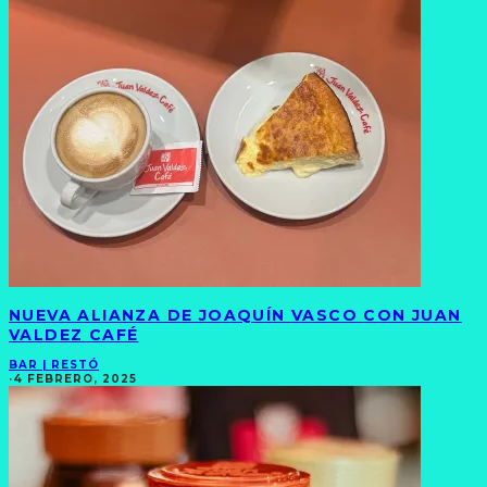
NUEVA ALIANZA DE JOAQUÍN VASCO CON JUAN
VALDEZ CAFÉ
BAR | RESTÓ
·
4 FEBRERO, 2025