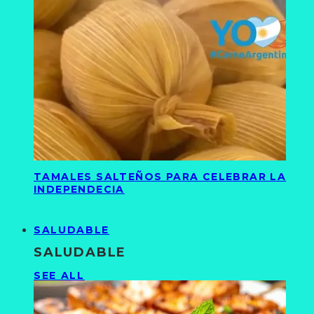
TAMALES SALTEÑOS PARA CELEBRAR LA
INDEPENDECIA
SALUDABLE
SALUDABLE
SEE ALL