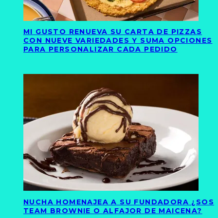
MI GUSTO RENUEVA SU CARTA DE PIZZAS
CON NUEVE VARIEDADES Y SUMA OPCIONES
PARA PERSONALIZAR CADA PEDIDO
NUCHA HOMENAJEA A SU FUNDADORA ¿SOS
TEAM BROWNIE O ALFAJOR DE MAICENA?