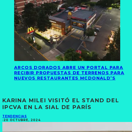
ARCOS DORADOS ABRE UN PORTAL PARA
RECIBIR PROPUESTAS DE TERRENOS PARA
NUEVOS RESTAURANTES MCDONALD’S
KARINA MILEI VISITÓ EL STAND DEL
IPCVA EN LA SIAL DE PARÍS
TENDENCIAS
·
20 OCTUBRE, 2024