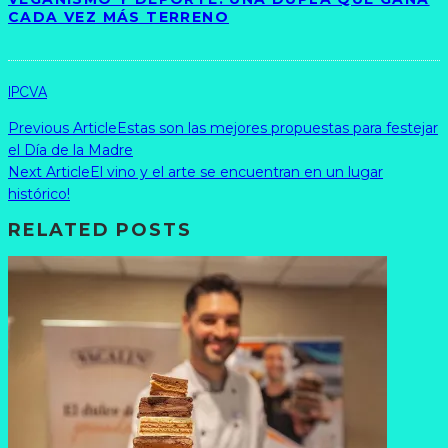
CADA VEZ MÁS TERRENO
IPCVA
Previous Article
Estas son las mejores propuestas para festejar
el Día de la Madre
Next Article
El vino y el arte se encuentran en un lugar
histórico!
RELATED POSTS