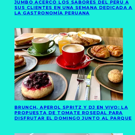
JUMBO ACERCÓ LOS SABORES DEL PERÚ A
SUS CLIENTES EN UNA SEMANA DEDICADA A
LA GASTRONOMÍA PERUANA
BRUNCH, APEROL SPRITZ Y DJ EN VIVO: LA
PROPUESTA DE TOMATE ROSEDAL PARA
DISFRUTAR EL DOMINGO JUNTO AL PARQUE