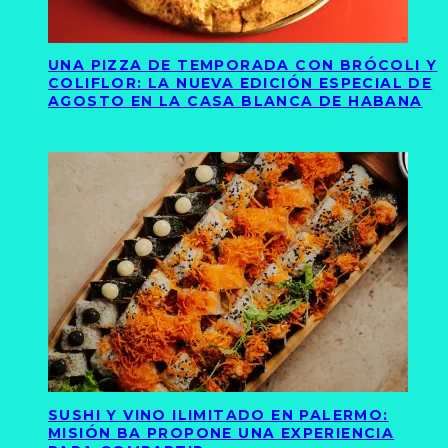
UNA PIZZA DE TEMPORADA CON BRÓCOLI Y
COLIFLOR: LA NUEVA EDICIÓN ESPECIAL DE
AGOSTO EN LA CASA BLANCA DE HABANA
SUSHI Y VINO ILIMITADO EN PALERMO:
MISIÓN BA PROPONE UNA EXPERIENCIA