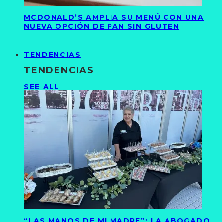
MCDONALD’S AMPLIA SU MENÚ CON UNA
NUEVA OPCIÓN DE PAN SIN GLUTEN
TENDENCIAS
TENDENCIAS
SEE ALL
“LAS MANOS DE MI MADRE”: LA ABOGADO