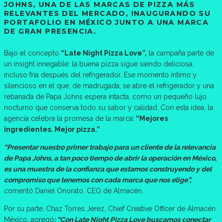
JOHNS, UNA DE LAS MARCAS DE PIZZA MÁS
RELEVANTES DEL MERCADO, INAUGURANDO SU
PORTAFOLIO EN MÉXICO JUNTO A UNA MARCA
DE GRAN PRESENCIA.
Bajo el concepto
“Late Night Pizza Love”,
la campaña parte de
un insight innegable: la buena pizza sigue siendo deliciosa,
incluso fría después del refrigerador. Ese momento íntimo y
silencioso en el que, de madrugada, se abre el refrigerador y una
rebanada de Papa Johns espera intacta, como un pequeño lujo
nocturno que conserva todo su sabor y calidad. Con esta idea, la
agencia celebra la promesa de la marca:
“Mejores
ingredientes. Mejor pizza.”
“Presentar nuestro primer trabajo para un cliente de la relevancia
de Papa Johns, a tan poco tiempo de abrir la operación en México,
es una muestra de la confianza que estamos construyendo y del
compromiso que tenemos con cada marca que nos elige”,
comentó Daniel Onorato, CEO de Almacén.
Por su parte, Chaz Torres Jerez, Chief Creative Officer de Almacén
México, agregó
: “Con Late Night Pizza Love buscamos conectar