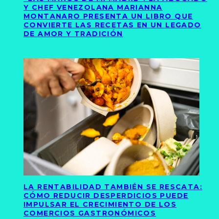
Y CHEF VENEZOLANA MARIANNA
MONTANARO PRESENTA UN LIBRO QUE
CONVIERTE LAS RECETAS EN UN LEGADO
DE AMOR Y TRADICIÓN
LA RENTABILIDAD TAMBIÉN SE RESCATA:
CÓMO REDUCIR DESPERDICIOS PUEDE
IMPULSAR EL CRECIMIENTO DE LOS
COMERCIOS GASTRONÓMICOS