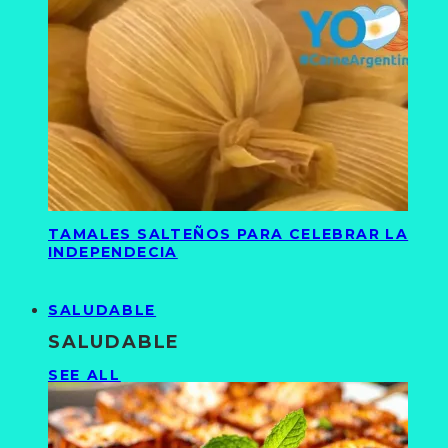
TAMALES SALTEÑOS PARA CELEBRAR LA
INDEPENDECIA
SALUDABLE
SALUDABLE
SEE ALL