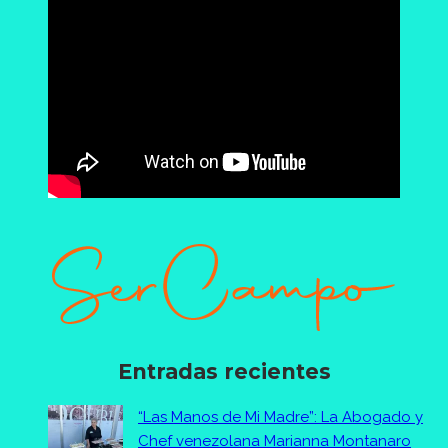
Entradas recientes
“Las Manos de Mi Madre”: La Abogado y
Chef venezolana Marianna Montanaro