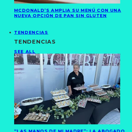
MCDONALD’S AMPLIA SU MENÚ CON UNA
NUEVA OPCIÓN DE PAN SIN GLUTEN
TENDENCIAS
TENDENCIAS
SEE ALL
“LAS MANOS DE MI MADRE”: LA ABOGADO