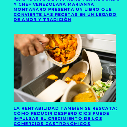
Y CHEF VENEZOLANA MARIANNA
MONTANARO PRESENTA UN LIBRO QUE
CONVIERTE LAS RECETAS EN UN LEGADO
DE AMOR Y TRADICIÓN
LA RENTABILIDAD TAMBIÉN SE RESCATA:
CÓMO REDUCIR DESPERDICIOS PUEDE
IMPULSAR EL CRECIMIENTO DE LOS
COMERCIOS GASTRONÓMICOS