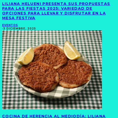
LILIANA HELUENI PRESENTA SUS PROPUESTAS
PARA LAS FIESTAS 2025: VARIEDAD DE
OPCIONES PARA LLEVAR Y DISFRUTAR EN LA
MESA FESTIVA
EVENTOS
·
3 DICIEMBRE, 2025
COCINA DE HERENCIA AL MEDIODÍA: LILIANA