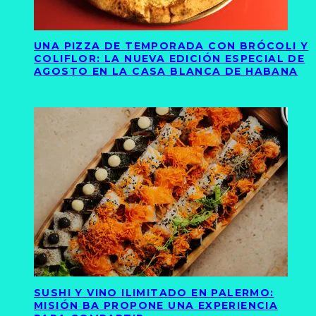
UNA PIZZA DE TEMPORADA CON BRÓCOLI Y
COLIFLOR: LA NUEVA EDICIÓN ESPECIAL DE
AGOSTO EN LA CASA BLANCA DE HABANA
SUSHI Y VINO ILIMITADO EN PALERMO:
MISIÓN BA PROPONE UNA EXPERIENCIA