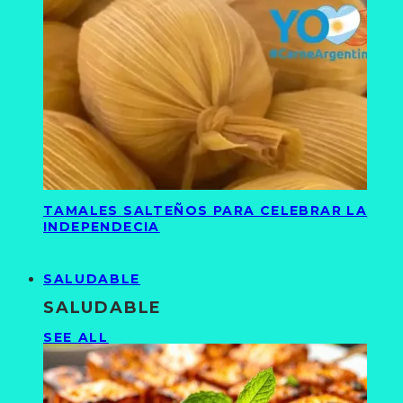
TAMALES SALTEÑOS PARA CELEBRAR LA
INDEPENDECIA
SALUDABLE
SALUDABLE
SEE ALL