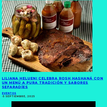
LILIANA HELUENI CELEBRA ROSH HASHANÁ CON
UN MENÚ A PURA TRADICIÓN Y SABORES
SEFARADÍES
EVENTOS
·
5 SEPTIEMBRE, 2025