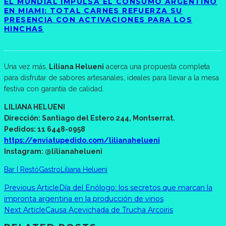
EL MUNDIAL IMPULSA EL CONSUMO ARGENTINO
EN MIAMI: TOTAL CARNES REFUERZA SU
PRESENCIA CON ACTIVACIONES PARA LOS
HINCHAS
Una vez más,
Liliana Helueni
acerca una propuesta completa
para disfrutar de sabores artesanales, ideales para llevar a la mesa
festiva con garantía de calidad.
LILIANA HELUENI
Dirección: Santiago del Estero 244, Montserrat.
Pedidos: 11 6448-0958
https://enviatupedido.com/lilianahelueni
Instagram: @lilianahelueni
Bar | Restó
Gastro
Liliana Helueni
Previous Article
Día del Enólogo: los secretos que marcan la
impronta argentina en la producción de vinos
Next Article
Causa Acevichada de Trucha Arcoiris