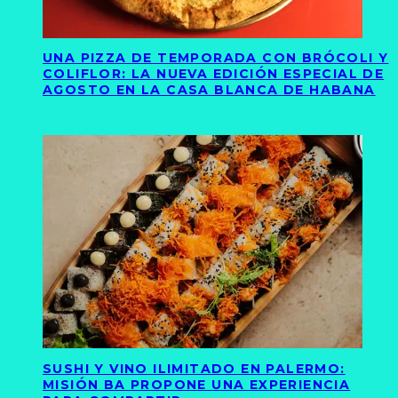
UNA PIZZA DE TEMPORADA CON BRÓCOLI Y
COLIFLOR: LA NUEVA EDICIÓN ESPECIAL DE
AGOSTO EN LA CASA BLANCA DE HABANA
SUSHI Y VINO ILIMITADO EN PALERMO:
MISIÓN BA PROPONE UNA EXPERIENCIA