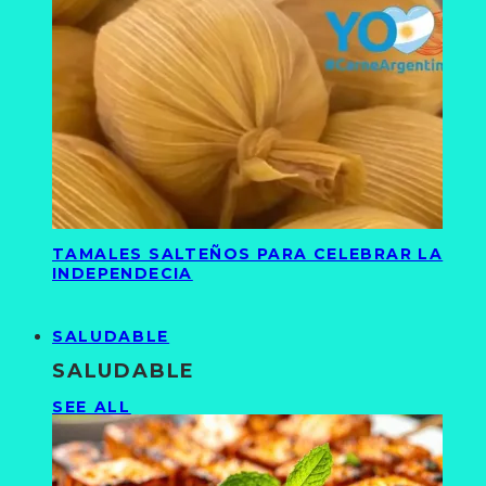
TAMALES SALTEÑOS PARA CELEBRAR LA
INDEPENDECIA
SALUDABLE
SALUDABLE
SEE ALL