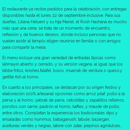
El restaurante ya recibe pedidos para la celebración, con entregas
disponibles hasta el lunes 22 de septiembre inclusive. Para sus
dueñas, Liliana Helueni y su hija Mariel, el Rosh Hashaná es mucho
más que una cena: se trata de un momento de encuentro,
reflexión y de buenos deseos, donde incluso personas que no
suelen asistir al templo eligen reunirse en familia o con amigos
para compartir la mesa.
El menú incluye una gran variedad de entradas típicas como
lahmayin abierto y cerrado, y su versión vegana, al igual que los
kibbe fritos, knishes,falafel, boios, muarrak de verdura o queso,y
gefilte fish al horno.
En cuanto a los principales, se destacan por su origen festivo y
elaboración 100% artesanal opciones como arroz pilaf, pollo a la
persa y al horno, yabrak de parra, cebollitas y zapallitos rellenos,
porotos con carne, pastrón al horno, kaftes, y maude de pollo,
entre otros. Completan la experiencia los tradicionales dips y
ensaladas como hummus, babaganush, tabule, bazargan,
aceitunas verdes y negras, labne con zatar, pepinos agridulces,