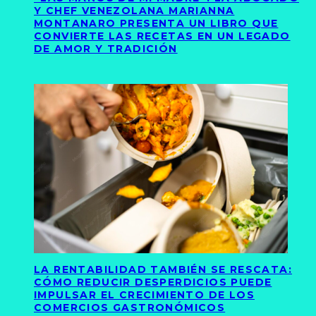
Y CHEF VENEZOLANA MARIANNA
MONTANARO PRESENTA UN LIBRO QUE
CONVIERTE LAS RECETAS EN UN LEGADO
DE AMOR Y TRADICIÓN
LA RENTABILIDAD TAMBIÉN SE RESCATA:
CÓMO REDUCIR DESPERDICIOS PUEDE
IMPULSAR EL CRECIMIENTO DE LOS
COMERCIOS GASTRONÓMICOS