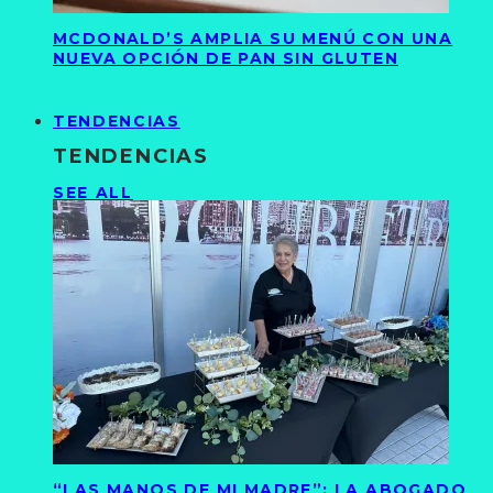
MCDONALD’S AMPLIA SU MENÚ CON UNA
NUEVA OPCIÓN DE PAN SIN GLUTEN
TENDENCIAS
TENDENCIAS
SEE ALL
“LAS MANOS DE MI MADRE”: LA ABOGADO