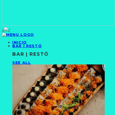
>
INICIO
BAR | RESTÓ
BAR | RESTÓ
SEE ALL