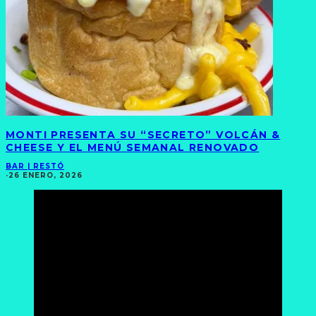
MONTI PRESENTA SU “SECRETO” VOLCÁN &
CHEESE Y EL MENÚ SEMANAL RENOVADO
BAR | RESTÓ
·
26 ENERO, 2026