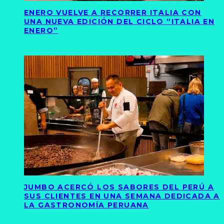
ENERO VUELVE A RECORRER ITALIA CON
UNA NUEVA EDICIÓN DEL CICLO “ITALIA EN
ENERO”
JUMBO ACERCÓ LOS SABORES DEL PERÚ A
SUS CLIENTES EN UNA SEMANA DEDICADA A
LA GASTRONOMÍA PERUANA