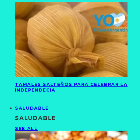
TAMALES SALTEÑOS PARA CELEBRAR LA
INDEPENDECIA
SALUDABLE
SALUDABLE
SEE ALL