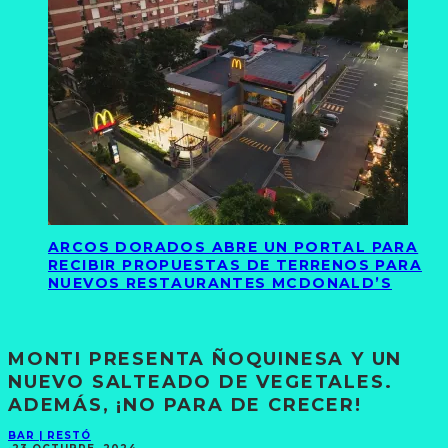
ARCOS DORADOS ABRE UN PORTAL PARA
RECIBIR PROPUESTAS DE TERRENOS PARA
NUEVOS RESTAURANTES MCDONALD’S
MONTI PRESENTA ÑOQUINESA Y UN
NUEVO SALTEADO DE VEGETALES.
ADEMÁS, ¡NO PARA DE CRECER!
BAR | RESTÓ