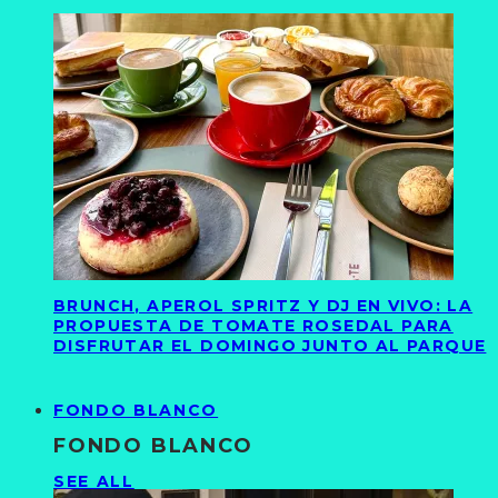
BRUNCH, APEROL SPRITZ Y DJ EN VIVO: LA
PROPUESTA DE TOMATE ROSEDAL PARA
DISFRUTAR EL DOMINGO JUNTO AL PARQUE
FONDO BLANCO
FONDO BLANCO
SEE ALL