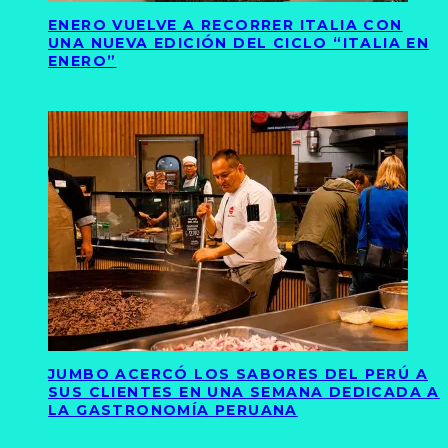
ENERO VUELVE A RECORRER ITALIA CON
UNA NUEVA EDICIÓN DEL CICLO “ITALIA EN
ENERO”
JUMBO ACERCÓ LOS SABORES DEL PERÚ A
SUS CLIENTES EN UNA SEMANA DEDICADA A
LA GASTRONOMÍA PERUANA