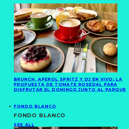
BRUNCH, APEROL SPRITZ Y DJ EN VIVO: LA
PROPUESTA DE TOMATE ROSEDAL PARA
DISFRUTAR EL DOMINGO JUNTO AL PARQUE
FONDO BLANCO
FONDO BLANCO
SEE ALL