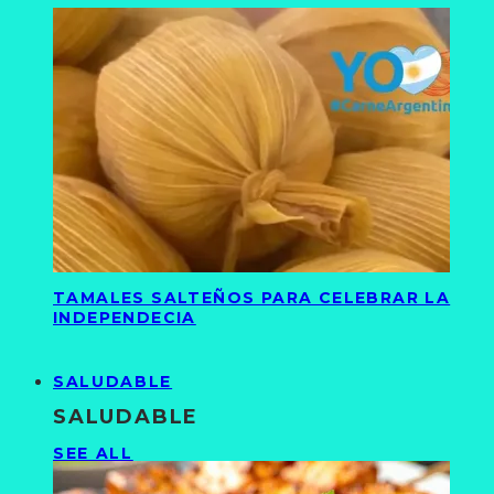
TAMALES SALTEÑOS PARA CELEBRAR LA
INDEPENDECIA
SALUDABLE
SALUDABLE
SEE ALL