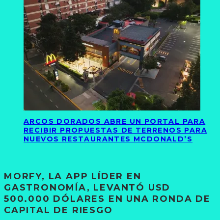
ARCOS DORADOS ABRE UN PORTAL PARA
RECIBIR PROPUESTAS DE TERRENOS PARA
NUEVOS RESTAURANTES MCDONALD’S
MORFY, LA APP LÍDER EN
GASTRONOMÍA, LEVANTÓ USD
500.000 DÓLARES EN UNA RONDA DE
CAPITAL DE RIESGO