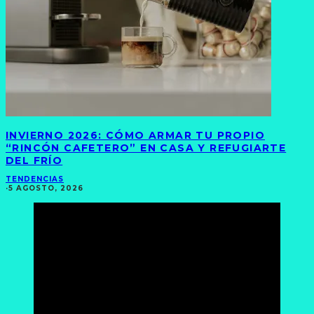
INVIERNO 2026: CÓMO ARMAR TU PROPIO
“RINCÓN CAFETERO” EN CASA Y REFUGIARTE
DEL FRÍO
TENDENCIAS
·
5 AGOSTO, 2026