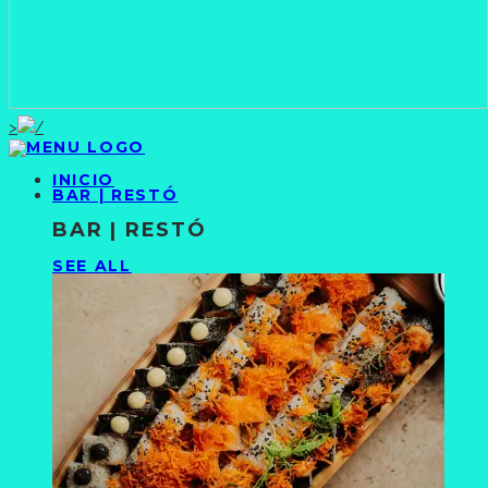
>
INICIO
BAR | RESTÓ
BAR | RESTÓ
SEE ALL