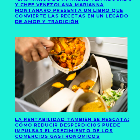
Y CHEF VENEZOLANA MARIANNA
MONTANARO PRESENTA UN LIBRO QUE
CONVIERTE LAS RECETAS EN UN LEGADO
DE AMOR Y TRADICIÓN
LA RENTABILIDAD TAMBIÉN SE RESCATA:
CÓMO REDUCIR DESPERDICIOS PUEDE
IMPULSAR EL CRECIMIENTO DE LOS
COMERCIOS GASTRONÓMICOS