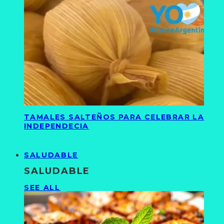
TAMALES SALTEÑOS PARA CELEBRAR LA
INDEPENDECIA
SALUDABLE
SALUDABLE
SEE ALL