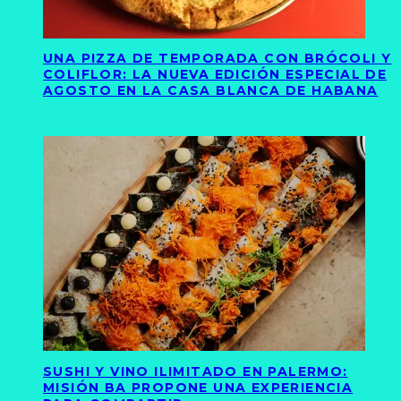
UNA PIZZA DE TEMPORADA CON BRÓCOLI Y
COLIFLOR: LA NUEVA EDICIÓN ESPECIAL DE
AGOSTO EN LA CASA BLANCA DE HABANA
SUSHI Y VINO ILIMITADO EN PALERMO:
MISIÓN BA PROPONE UNA EXPERIENCIA