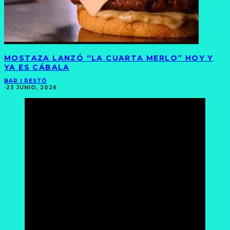
MOSTAZA LANZÓ “LA CUARTA MERLO” HOY Y
YA ES CÁBALA
BAR | RESTÓ
·
23 JUNIO, 2026