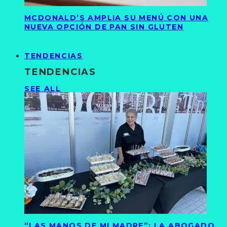
MCDONALD’S AMPLIA SU MENÚ CON UNA
NUEVA OPCIÓN DE PAN SIN GLUTEN
TENDENCIAS
TENDENCIAS
SEE ALL
“LAS MANOS DE MI MADRE”: LA ABOGADO