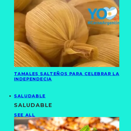
TAMALES SALTEÑOS PARA CELEBRAR LA
INDEPENDECIA
SALUDABLE
SALUDABLE
SEE ALL