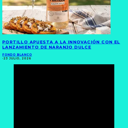
PORTILLO APUESTA A LA INNOVACIÓN CON EL
LANZAMIENTO DE NARANJO DULCE
FONDO BLANCO
·
23 JULIO, 2026