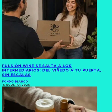
PULSIÓN WINE SE SALTA A LOS
INTERMEDIARIOS: DEL VIÑEDO A TU PUERTA,
SIN ESCALAS
FONDO BLANCO
·
6 AGOSTO, 2026