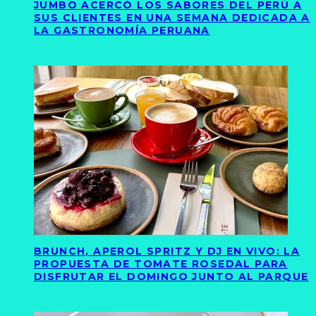
JUMBO ACERCÓ LOS SABORES DEL PERÚ A
SUS CLIENTES EN UNA SEMANA DEDICADA A
LA GASTRONOMÍA PERUANA
BRUNCH, APEROL SPRITZ Y DJ EN VIVO: LA
PROPUESTA DE TOMATE ROSEDAL PARA
DISFRUTAR EL DOMINGO JUNTO AL PARQUE