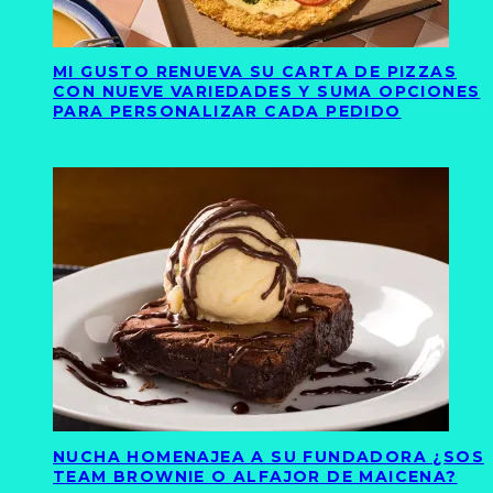
MI GUSTO RENUEVA SU CARTA DE PIZZAS
CON NUEVE VARIEDADES Y SUMA OPCIONES
PARA PERSONALIZAR CADA PEDIDO
NUCHA HOMENAJEA A SU FUNDADORA ¿SOS
TEAM BROWNIE O ALFAJOR DE MAICENA?