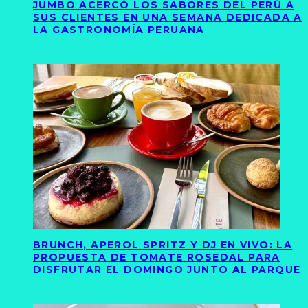
JUMBO ACERCÓ LOS SABORES DEL PERÚ A
SUS CLIENTES EN UNA SEMANA DEDICADA A
LA GASTRONOMÍA PERUANA
BRUNCH, APEROL SPRITZ Y DJ EN VIVO: LA
PROPUESTA DE TOMATE ROSEDAL PARA
DISFRUTAR EL DOMINGO JUNTO AL PARQUE