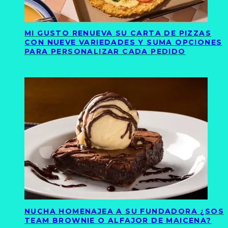
MI GUSTO RENUEVA SU CARTA DE PIZZAS
CON NUEVE VARIEDADES Y SUMA OPCIONES
PARA PERSONALIZAR CADA PEDIDO
NUCHA HOMENAJEA A SU FUNDADORA ¿SOS
TEAM BROWNIE O ALFAJOR DE MAICENA?