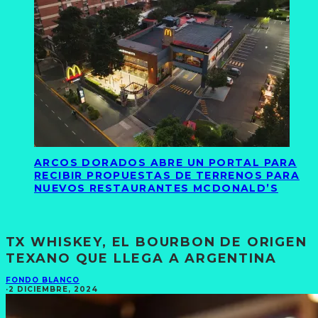
ARCOS DORADOS ABRE UN PORTAL PARA
RECIBIR PROPUESTAS DE TERRENOS PARA
NUEVOS RESTAURANTES MCDONALD’S
TX WHISKEY, EL BOURBON DE ORIGEN
TEXANO QUE LLEGA A ARGENTINA
FONDO BLANCO
·
2 DICIEMBRE, 2024