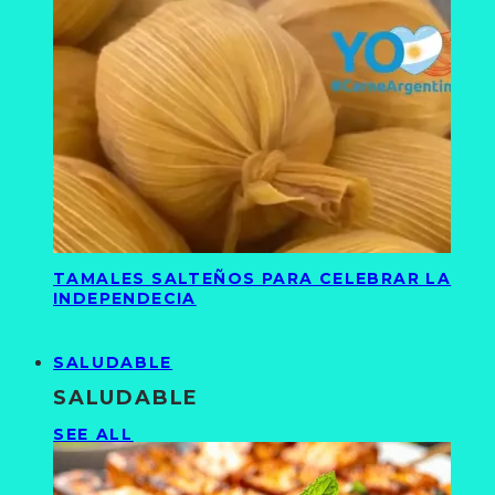
TAMALES SALTEÑOS PARA CELEBRAR LA
INDEPENDECIA
SALUDABLE
SALUDABLE
SEE ALL