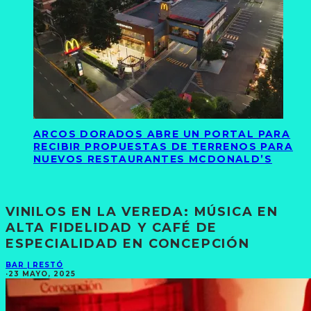
ARCOS DORADOS ABRE UN PORTAL PARA
RECIBIR PROPUESTAS DE TERRENOS PARA
NUEVOS RESTAURANTES MCDONALD’S
VINILOS EN LA VEREDA: MÚSICA EN
ALTA FIDELIDAD Y CAFÉ DE
ESPECIALIDAD EN CONCEPCIÓN
BAR | RESTÓ
·
23 MAYO, 2025