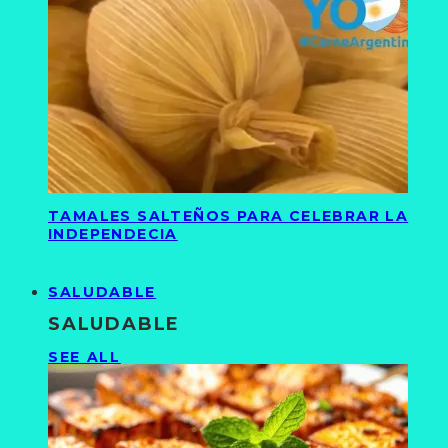
TAMALES SALTEÑOS PARA CELEBRAR LA
INDEPENDECIA
SALUDABLE
SALUDABLE
SEE ALL