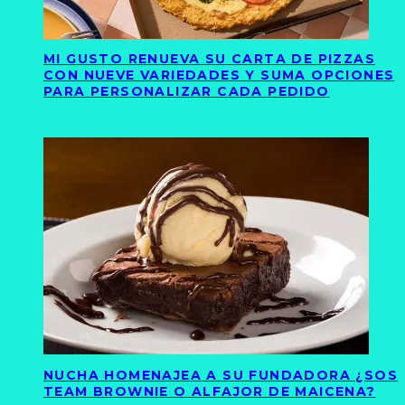
MI GUSTO RENUEVA SU CARTA DE PIZZAS
CON NUEVE VARIEDADES Y SUMA OPCIONES
PARA PERSONALIZAR CADA PEDIDO
NUCHA HOMENAJEA A SU FUNDADORA ¿SOS
TEAM BROWNIE O ALFAJOR DE MAICENA?