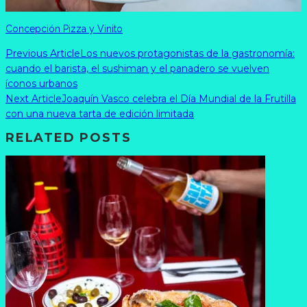
Concepción Pizza y Vinito
Previous Article
Los nuevos protagonistas de la gastronomía:
cuando el barista, el sushiman y el panadero se vuelven
íconos urbanos
Next Article
Joaquín Vasco celebra el Día Mundial de la Frutilla
con una nueva tarta de edición limitada
RELATED POSTS