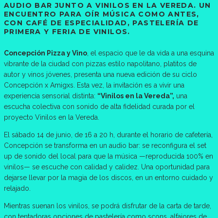
AUDIO BAR JUNTO A VINILOS EN LA VEREDA. UN
ENCUENTRO PARA OÍR MÚSICA COMO ANTES,
CON CAFÉ DE ESPECIALIDAD, PASTELERÍA DE
PRIMERA Y FERIA DE VINILOS.
Concepción Pizza y Vino
, el espacio que le da vida a una esquina
vibrante de la ciudad con pizzas estilo napolitano, platitos de
autor y vinos jóvenes, presenta una nueva edición de su ciclo
Concepción x Amigxs. Esta vez, la invitación es a vivir una
experiencia sensorial distinta:
“Vinilos en la Vereda”,
una
escucha colectiva con sonido de alta fidelidad curada por el
proyecto Vinilos en la Vereda.
El sábado 14 de junio, de 16 a 20 h, durante el horario de cafetería,
Concepción se transforma en un audio bar: se reconfigura el set
up de sonido del local para que la música —reproducida 100% en
vinilos— se escuche con calidad y calidez. Una oportunidad para
dejarse llevar por la magia de los discos, en un entorno cuidado y
relajado.
Mientras suenan los vinilos, se podrá disfrutar de la carta de tarde,
con tentadoras opciones de pastelería como scons, alfajores de