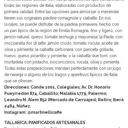
todas las regiones de Italia, elaboradas con productos de
primera calidad. Entre las opciones para almorzar o merendar
tienen sus originales piadine romagnole y ciabatta. En sus
locales, se puede disfrutar de la piadina primavera, hecho con
un pan típico de la región de Emilia Romagna, fino y ligero, con
jamón natural, queso, tomate lechuga y mayonesa; la Piada, con
mozzarella fior di latte, jamón crudo, tomate, rúcula, aceite de
oliva y pimienta; la ciabatta carbonara, con panceta grillada,
huevo, queso picantito y pimienta, o la ciabatta due torri, con
mortadela con pistacho, boconccinos, rúcula, oliva y pimienta.
Todas estas preparaciones maridan perfectamente con un jugo
de naranja o alguno de los tragos y aperitivos típicos de Italia
que se ofrecen.
Direcciones: Conde 1001, Colegiales; Av. Dr. Honorio
Pueyrredón 874, Caballito; Malabia 1779, Palermo;
Leandro N. Alem 852 (Mercado de Carruajes), Retiro; Iberá
2484, Núñez.
Instagram: @martinellicaffe
TALLARICA: PANIFICADOS ARTESANALES