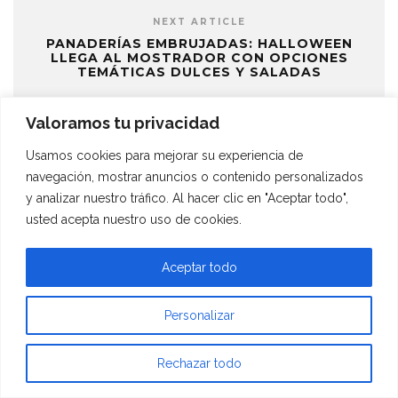
NEXT ARTICLE
PANADERÍAS EMBRUJADAS: HALLOWEEN
LLEGA AL MOSTRADOR CON OPCIONES
TEMÁTICAS DULCES Y SALADAS
Valoramos tu privacidad
RELATED POSTS
Usamos cookies para mejorar su experiencia de
navegación, mostrar anuncios o contenido personalizados
y analizar nuestro tráfico. Al hacer clic en "Aceptar todo",
usted acepta nuestro uso de cookies.
Aceptar todo
2×1 EN PORRONES DE HEINEKEN PARA
CELEBRAR EL DÍA INTERNACIONAL DE LA
CERVEZA EN TANTA
Personalizar
EVENTOS
·
5 AGOSTO, 2026
Rechazar todo