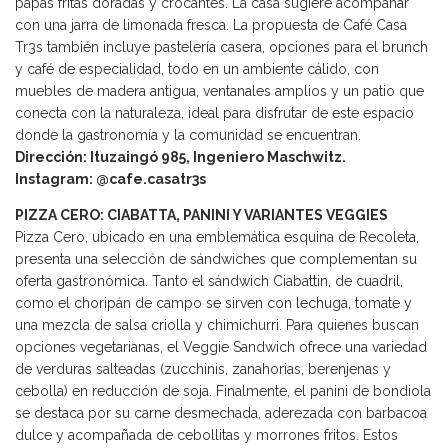
papas fritas doradas y crocantes. La casa sugiere acompañar
con una jarra de limonada fresca. La propuesta de Café Casa
Tr3s también incluye pastelería casera, opciones para el brunch
y café de especialidad, todo en un ambiente cálido, con
muebles de madera antigua, ventanales amplios y un patio que
conecta con la naturaleza, ideal para disfrutar de este espacio
donde la gastronomía y la comunidad se encuentran.
Dirección: Ituzaingó 985, Ingeniero Maschwitz.
Instagram: @cafe.casatr3s
PIZZA CERO: CIABATTA, PANINI Y VARIANTES VEGGIES
Pizza Cero, ubicado en una emblemática esquina de Recoleta,
presenta una selección de sándwiches que complementan su
oferta gastronómica. Tanto el sándwich Ciabattin, de cuadril,
como el choripán de campo se sirven con lechuga, tomate y
una mezcla de salsa criolla y chimichurri. Para quienes buscan
opciones vegetarianas, el Veggie Sandwich ofrece una variedad
de verduras salteadas (zucchinis, zanahorias, berenjenas y
cebolla) en reducción de soja. Finalmente, el panini de bondiola
se destaca por su carne desmechada, aderezada con barbacoa
dulce y acompañada de cebollitas y morrones fritos. Estos