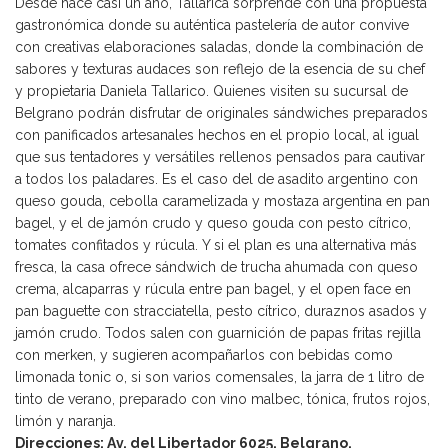
Desde hace casi un año, Tallarica sorprende con una propuesta
gastronómica donde su auténtica pastelería de autor convive
con creativas elaboraciones saladas, donde la combinación de
sabores y texturas audaces son reflejo de la esencia de su chef
y propietaria Daniela Tallarico. Quienes visiten su sucursal de
Belgrano podrán disfrutar de originales sándwiches preparados
con panificados artesanales hechos en el propio local, al igual
que sus tentadores y versátiles rellenos pensados para cautivar
a todos los paladares. Es el caso del de asadito argentino con
queso gouda, cebolla caramelizada y mostaza argentina en pan
bagel, y el de jamón crudo y queso gouda con pesto cítrico,
tomates confitados y rúcula. Y si el plan es una alternativa más
fresca, la casa ofrece sándwich de trucha ahumada con queso
crema, alcaparras y rúcula entre pan bagel, y el open face en
pan baguette con stracciatella, pesto cítrico, duraznos asados y
jamón crudo. Todos salen con guarnición de papas fritas rejilla
con merken, y sugieren acompañarlos con bebidas como
limonada tonic o, si son varios comensales, la jarra de 1 litro de
tinto de verano, preparado con vino malbec, tónica, frutos rojos,
limón y naranja.
Direcciones: Av. del Libertador 6025, Belgrano.