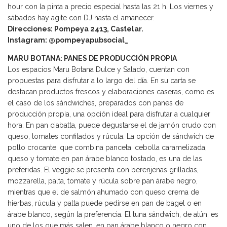
hour con la pinta a precio especial hasta las 21 h. Los viernes y
sábados hay agite con DJ hasta el amanecer.
Direcciones: Pompeya 2413, Castelar.
Instagram: @pompeyapubsocial_
MARU BOTANA: PANES DE PRODUCCIÓN PROPIA
Los espacios Maru Botana Dulce y Salado, cuentan con
propuestas para disfrutar a lo largo del día. En su carta se
destacan productos frescos y elaboraciones caseras, como es
el caso de los sándwiches, preparados con panes de
producción propia, una opción ideal para disfrutar a cualquier
hora. En pan ciabatta, puede degustarse el de jamón crudo con
queso, tomates confitados y rúcula. La opción de sándwich de
pollo crocante, que combina panceta, cebolla caramelizada,
queso y tomate en pan árabe blanco tostado, es una de las
preferidas. El veggie se presenta con berenjenas grilladas,
mozzarella, palta, tomate y rúcula sobre pan árabe negro,
mientras que el de salmón ahumado con queso crema de
hierbas, rúcula y palta puede pedirse en pan de bagel o en
árabe blanco, según la preferencia. El tuna sándwich, de atún, es
uno de los que más salen, en pan árabe blanco o negro con