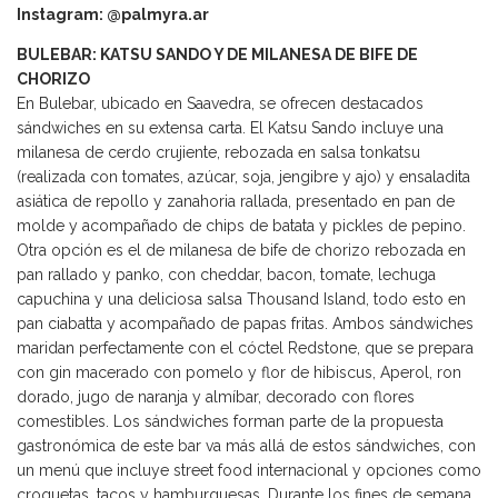
Instagram: @palmyra.ar
BULEBAR: KATSU SANDO Y DE MILANESA DE BIFE DE
CHORIZO
En Bulebar, ubicado en Saavedra, se ofrecen destacados
sándwiches en su extensa carta. El Katsu Sando incluye una
milanesa de cerdo crujiente, rebozada en salsa tonkatsu
(realizada con tomates, azúcar, soja, jengibre y ajo) y ensaladita
asiática de repollo y zanahoria rallada, presentado en pan de
molde y acompañado de chips de batata y pickles de pepino.
Otra opción es el de milanesa de bife de chorizo rebozada en
pan rallado y panko, con cheddar, bacon, tomate, lechuga
capuchina y una deliciosa salsa Thousand Island, todo esto en
pan ciabatta y acompañado de papas fritas. Ambos sándwiches
maridan perfectamente con el cóctel Redstone, que se prepara
con gin macerado con pomelo y flor de hibiscus, Aperol, ron
dorado, jugo de naranja y almíbar, decorado con flores
comestibles. Los sándwiches forman parte de la propuesta
gastronómica de este bar va más allá de estos sándwiches, con
un menú que incluye street food internacional y opciones como
croquetas, tacos y hamburguesas. Durante los fines de semana,