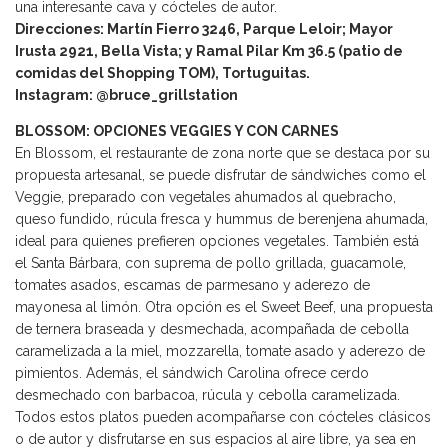
una interesante cava y cócteles de autor.
Direcciones: Martín Fierro 3246, Parque Leloir; Mayor
Irusta 2921, Bella Vista; y Ramal Pilar Km 36.5 (patio de
comidas del Shopping TOM), Tortuguitas.
Instagram: @bruce_grillstation
BLOSSOM: OPCIONES VEGGIES Y CON CARNES
En Blossom, el restaurante de zona norte que se destaca por su
propuesta artesanal, se puede disfrutar de sándwiches como el
Veggie, preparado con vegetales ahumados al quebracho,
queso fundido, rúcula fresca y hummus de berenjena ahumada,
ideal para quienes prefieren opciones vegetales. También está
el Santa Bárbara, con suprema de pollo grillada, guacamole,
tomates asados, escamas de parmesano y aderezo de
mayonesa al limón. Otra opción es el Sweet Beef, una propuesta
de ternera braseada y desmechada, acompañada de cebolla
caramelizada a la miel, mozzarella, tomate asado y aderezo de
pimientos. Además, el sándwich Carolina ofrece cerdo
desmechado con barbacoa, rúcula y cebolla caramelizada.
Todos estos platos pueden acompañarse con cócteles clásicos
o de autor y disfrutarse en sus espacios al aire libre, ya sea en