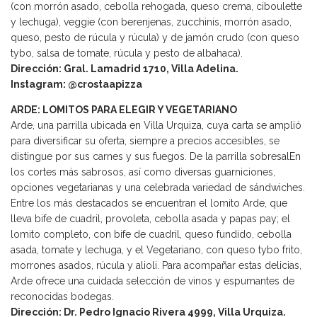
(con morrón asado, cebolla rehogada, queso crema, ciboulette
y lechuga), veggie (con berenjenas, zucchinis, morrón asado,
queso, pesto de rúcula y rúcula) y de jamón crudo (con queso
tybo, salsa de tomate, rúcula y pesto de albahaca).
Dirección: Gral. Lamadrid 1710, Villa Adelina.
Instagram: @crostaapizza
ARDE: LOMITOS PARA ELEGIR Y VEGETARIANO
Arde, una parrilla ubicada en Villa Urquiza, cuya carta se amplió
para diversificar su oferta, siempre a precios accesibles, se
distingue por sus carnes y sus fuegos. De la parrilla sobresalEn
los cortes más sabrosos, así como diversas guarniciones,
opciones vegetarianas y una celebrada variedad de sándwiches.
Entre los más destacados se encuentran el lomito Arde, que
lleva bife de cuadril, provoleta, cebolla asada y papas pay; el
lomito completo, con bife de cuadril, queso fundido, cebolla
asada, tomate y lechuga, y el Vegetariano, con queso tybo frito,
morrones asados, rúcula y alioli. Para acompañar estas delicias,
Arde ofrece una cuidada selección de vinos y espumantes de
reconocidas bodegas.
Dirección: Dr. Pedro Ignacio Rivera 4999, Villa Urquiza.