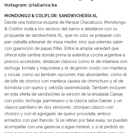
Instagram: @tallarica.ba
MONDONGO & COLIFLOR: SANDWICHERÍA XL
Desde una histórica esquina de Parque Chacabuco, Mondongo
& Coliflor invita a los vecinos del barrio a deleitarse con su
propuesta de sandwichería XL, que no sólo se preparan con
pan ciabatta artesanal de masa madre, sino que además salen
con guarnición de papas fritas. Entre la amplia variedad que
ofrece esta cantina donde prima la auténtica cocina argentina a
precios accesibles, destacan clásicos como el de milanesa con
lechuga, tomate y mayonesa y el de jamón crudo con manteca
y rúcula, como así también opciones más abundantes, como el
de bife de chorizo con manteca casera de chimichurri y el de
bondiola con queso y cebolla caramelizada. También incluyen
en esta oferta de sándwiches la versión de la ensalada Caesar,
con pollo, lechuga, parmesano y la clásica salsa Caesar, y un
clásico parrillero en dos versiones: choripan clásico con
chorizo y con el agregado de queso provoleta, ambos
armados con pan francés. Si se retiran por take away, se pueden
acompañar con una gaseosa o agua mineral, y si el pedido es