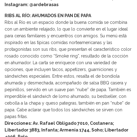
Instagram: @ardebrasas
RIBS AL RÍO: AHUMADOS EN PAN DE PAPA
Ribs al Río es un espacio donde la buena comida se combina
con un ambiente relajado, lo que lo convierte en el lugar ideal
para cenas familiares y encuentros con amigos. Su menú está
inspirado en las típicas comidas norteamericanas y las
protagonistas son sus ribs, que presentan el característico color
rosado conocido como “Smoke ring”, resultado de la cocción
en ahumador. La carta se enriquece con una variedad de
opciones, que incluyen tacos, appetizers, guarniciones y
sándwiches especiales. Entre estos, resalta el de bondiola
ahumada y desmechada, acompañado de salsa BBQ casera y
pepinillos, servido en un suave pan “nube” de papa. También es
imperdible el sándwich de lomo ahumado, su bestseller, con
cebolla a la chapa y queso pategras, también en pan “nube” de
papa. Cabe aclarar que todos los sándwiches se sirven con
papas fritas.
Direcciones: Av. Rafael Obligado 7010, Costanera;
Libertador 3883, Infanta; Armenia 1744, Soho; Libertador
4096, Polo.