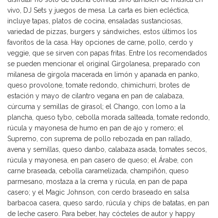
vivo, DJ Sets y juegos de mesa. La carta es bien ecléctica,
incluye tapas, platos de cocina, ensaladas sustanciosas,
variedad de pizzas, burgers y sándwiches, estos últimos los
favoritos de la casa. Hay opciones de carne, pollo, cerdo y
veggie, que se sirven con papas fritas. Entre los recomendados
se pueden mencionar el original Girgolanesa, preparado con
milanesa de girgola macerada en limón y apanada en panko,
queso provolone, tomate redondo, chimichurri, brotes de
estación y mayo de cilantro vegana en pan de calabaza,
cúrcuma y semillas de girasol; el Chango, con lomo a la
plancha, queso tybo, cebolla morada salteada, tomate redondo,
rúcula y mayonesa de humo en pan de ajo y romero; el
Supremo, con suprema de pollo rebozada en pan rallado,
avena y semillas, queso danbo, calabaza asada, tomates secos,
rúcula y mayonesa, en pan casero de queso; el Árabe, con
carne braseada, cebolla caramelizada, champiñón, queso
parmesano, mostaza a la crema y rúcula, en pan de papa
casero; y el Magic Johnson, con cerdo braseado en salsa
barbacoa casera, queso sardo, rúcula y chips de batatas, en pan
de leche casero. Para beber, hay cócteles de autor y happy