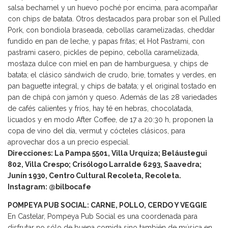
salsa bechamel y un huevo poché por encima, para acompañar
con chips de batata. Otros destacados para probar son el Pulled
Pork, con bondiola braseada, cebollas caramelizadas, cheddar
fundido en pan de leche, y papas fritas; el Hot Pastrami, con
pastrami casero, pickles de pepino, cebolla caramelizada,
mostaza dulce con miel en pan de hamburguesa, y chips de
batata; el clásico sándwich de crudo, brie, tomates y verdes, en
pan baguette integral, y chips de batata; y el original tostado en
pan de chipá con jamón y queso. Además de las 28 variedades
de cafés calientes y fríos, hay té en hebras, chocolatada,
licuados y en modo After Coffee, de 17 a 20:30 h, proponen la
copa de vino del día, vermut y cócteles clásicos, para
aprovechar dos a un precio especial.
Direcciones: La Pampa 5501, Villa Urquiza; Beláustegui
802, Villa Crespo; Crisólogo Larralde 6293, Saavedra;
Junín 1930, Centro Cultural Recoleta, Recoleta.
Instagram: @bilbocafe
POMPEYA PUB SOCIAL: CARNE, POLLO, CERDO Y VEGGIE
En Castelar, Pompeya Pub Social es una coordenada para
disfrutar no sólo de buena comida sino también de música en