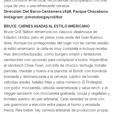
para consumir en el local, recomiendan acompañarlo con una
copa de vino o una refrescante cerveza.
Dirección: Del Barco Centenera 1698, Parque Chacabuco.
Instagram: @mondongoycoliflor
BRUCE: CARNES ASADAS AL ESTILO AMERICANO
Bruce Grill Station rememora los clásicos steakhouse de
Estados Unidos, pero en plena zona oeste del Gran Buenos
Aires. Aunque los protagonistas del lugar son las carnes asadas
al estilo americano, la carta es muy completa e incluye recetas
más descontracturadas, como burgers smash y tentadores
sándwiches con opciones para complacer a todos. Imperdible
el sándwich China Town, con bife de chorizo, lechuga, tomate,
panceta, cheddar y huevo a la plancha; el Bondi, con bondiola
braseada y desmenuzada a la cerveza, cubitos de tomate,
cebollas asadas, batatas fritas y salsa romesco; El Protegido,
con pollo, mozzarella, cebolla caramelizada y salsa ranch, y el
Veggie sándwich con mozzarella gratinada, rúcula y vegetales y
tomates asados, en pan artesanal. Cada variedad se sirve con
una guarnición a elección entre papas al horno y ensalada
fresca. Para beber, hay cerveza artesanal de producción propia,