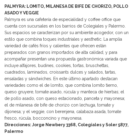
PALMYRA: LOMITO, MILANESA DE BIFE DE CHORIZO, POLLO
ASADO Y VEGGIE
Palmyra es una cafetería de especialidad y coffee office que
cuenta con sucursales en los barrios de Colegiales y Palermo.
Sus espacios se caracterizan por su ambiente acogedor, con un
estilo que combina toques industriales y aesthetic. La amplia
variedad de cafés fríos y calientes que ofrecen están
preparados con granos importados de alta calidad, y para
acompañar presentan una propuesta gastronómica variada que
incluye alfajores, budines, cookies, tortas, bruschettas,
cuadrados, laminados, croissants dulces y salados, tartas,
ensaladas y sándwiches. En este último apartado destacan
variedades como el de lomito, que combina lomito tierno,
queso gruyere, tomate asado, rúcula y manteca de hierbas; el
de pollo asado, con queso estacionado, panceta y mayonesa;
el de milanesa de bife de chorizo con lechuga, tomate y
dijonesa; y el veggie, con berenjena, calabaza asada, tomate
fresco, rúcula, bocconcino y mayonesa.
Direcciones: Jorge Newbery 3368, Colegiales y Soler 5877,
Palermo