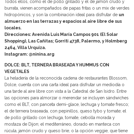
Todos ellos, como el de pollo grillado y el de jamón crudo y
burrata, vienen acompañados de papas fritas o un mix de verdes
hidropónicos, y son la combinación ideal para disfrutar de
un
almuerzo en las terrazas y espacios al aire libre de sus
locales.
Direcciones: Avenida Luis María Campos 901 (El Solar
Shopping), Las Cañitas; Gorriti 4738, Palermo, y Holmberg
2464, Villa Urquiza.
Instagram: @ninina.arg
DOLCE: BLT, TERNERA BRASEADA Y HUMMUS CON
VEGETALES
La heladería de la reconocida cadena de restaurantes Blossom,
Dolce, cuenta con una carta ideal para disfrutar un mediodía o
una tarde al aire libre con vista a la Catedral de San Isidro. Entre
las opciones para almorzar o merendar se incluyen sándwiches
como el BLT, con panceta demi-glace, lechuga y tomate fresco;
el de ternera braseada, con pepinillos, queso tybo y tomate; el
de pollo grillado con lechuga, tomate, cebolla morada y
mostaza de Dijon; el mediterráneo, dorado en manteca con
rúcula, jamón crudo y queso brie, o la opción veggie, que tiene