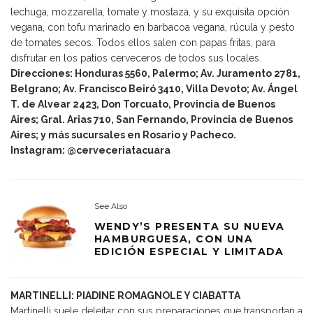
lechuga, mozzarella, tomate y mostaza, y su exquisita opción
vegana, con tofu marinado en barbacoa vegana, rúcula y pesto
de tomates secos. Todos ellos salen con papas fritas, para
disfrutar en los patios cerveceros de todos sus locales.
Direcciones: Honduras 5560, Palermo; Av. Juramento 2781,
Belgrano; Av. Francisco Beiró 3410, Villa Devoto; Av. Ángel
T. de Alvear 2423, Don Torcuato, Provincia de Buenos
Aires; Gral. Arias 710, San Fernando, Provincia de Buenos
Aires; y más sucursales en Rosario y Pacheco.
Instagram: @cerveceriatacuara
See Also
WENDY’S PRESENTA SU NUEVA
HAMBURGUESA, CON UNA
EDICIÓN ESPECIAL Y LIMITADA
MARTINELLI: PIADINE ROMAGNOLE Y CIABATTA
Martinelli suele deleitar con sus preparaciones que transportan a