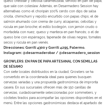
queso cheddar y cebolla caramelizada, servido en pan de papa,
que sale con coleslaw. Además, en Desarmadero Session hay
alternativas como el choripán 100% cerdo con dips de salsa
criolla, chimichurri y repollo encurtido con papas chips; el de
salmón ahumado con crema de curry, alcaparras, cebollas y
rúcula en pan brioche; el estilo bodegón, con jamón crudo o
mortadela con nuez, queso y manteca en pan francés; o el de
queso brie con espárragos, tapenade de olivas negras, tomates
secos y rúcula en pan vienés.
Direcciones: Gorriti 4300 y Gorriti 4295, Palermo.
Instagram: @desarmaderobar / @desarmadero_session
GROWLERS: EN PAN DE PAPA ARTESANAL CON SEMILLAS
DE SÉSAMO
Con siete locales distribuidos en la ciudad, Growlers se ha
convertido en la coordenada ideal para quienes busquen
cervezas variadas y una propuesta gastronómica de impronta
casera. En sus sucursales ofrecen más de 150 canillas de
cervezas, cuidadosamente seleccionadas por sommeliers, y
cócteles tirados para acompañar las opciones disponibles en el
menú. Entre las opciones gastronómicas destaca el apartado de