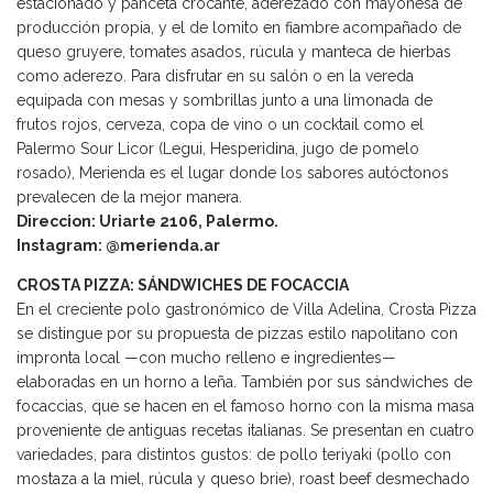
estacionado y panceta crocante, aderezado con mayonesa de
producción propia, y el de lomito en fiambre acompañado de
queso gruyere, tomates asados, rúcula y manteca de hierbas
como aderezo. Para disfrutar en su salón o en la vereda
equipada con mesas y sombrillas junto a una limonada de
frutos rojos, cerveza, copa de vino o un cocktail como el
Palermo Sour Licor (Legui, Hesperidina, jugo de pomelo
rosado), Merienda es el lugar donde los sabores autóctonos
prevalecen de la mejor manera.
Direccion: Uriarte 2106, Palermo.
Instagram: @merienda.ar
CROSTA PIZZA: SÁNDWICHES DE FOCACCIA
En el creciente polo gastronómico de Villa Adelina, Crosta Pizza
se distingue por su propuesta de pizzas estilo napolitano con
impronta local —con mucho relleno e ingredientes—
elaboradas en un horno a leña. También por sus sándwiches de
focaccias, que se hacen en el famoso horno con la misma masa
proveniente de antiguas recetas italianas. Se presentan en cuatro
variedades, para distintos gustos: de pollo teriyaki (pollo con
mostaza a la miel, rúcula y queso brie), roast beef desmechado