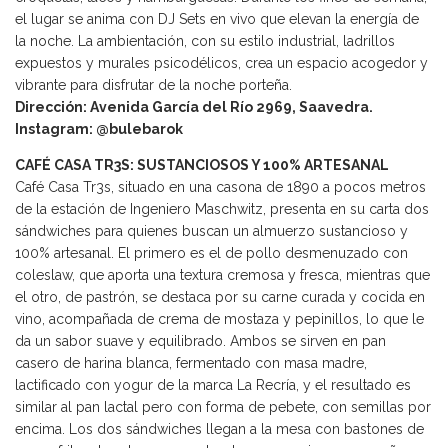
el lugar se anima con DJ Sets en vivo que elevan la energía de
la noche. La ambientación, con su estilo industrial, ladrillos
expuestos y murales psicodélicos, crea un espacio acogedor y
vibrante para disfrutar de la noche porteña.
Dirección: Avenida García del Río 2969, Saavedra.
Instagram: @bulebarok
CAFÉ CASA TR3S: SUSTANCIOSOS Y 100% ARTESANAL
Café Casa Tr3s, situado en una casona de 1890 a pocos metros
de la estación de Ingeniero Maschwitz, presenta en su carta dos
sándwiches para quienes buscan un almuerzo sustancioso y
100% artesanal. El primero es el de pollo desmenuzado con
coleslaw, que aporta una textura cremosa y fresca, mientras que
el otro, de pastrón, se destaca por su carne curada y cocida en
vino, acompañada de crema de mostaza y pepinillos, lo que le
da un sabor suave y equilibrado. Ambos se sirven en pan
casero de harina blanca, fermentado con masa madre,
lactificado con yogur de la marca La Recría, y el resultado es
similar al pan lactal pero con forma de pebete, con semillas por
encima. Los dos sándwiches llegan a la mesa con bastones de