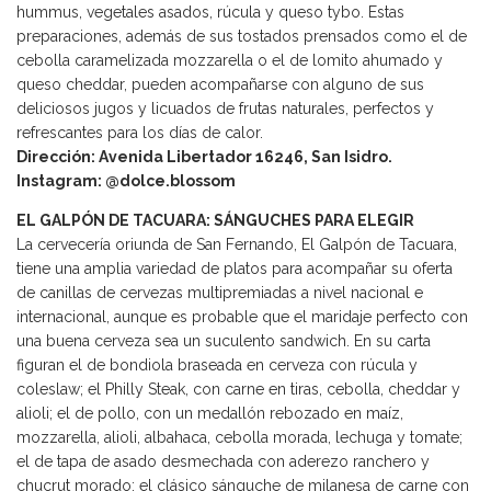
hummus, vegetales asados, rúcula y queso tybo. Estas
preparaciones, además de sus tostados prensados como el de
cebolla caramelizada mozzarella o el de lomito ahumado y
queso cheddar, pueden acompañarse con alguno de sus
deliciosos jugos y licuados de frutas naturales, perfectos y
refrescantes para los días de calor.
Dirección: Avenida Libertador 16246, San Isidro.
Instagram: @dolce.blossom
EL GALPÓN DE TACUARA: SÁNGUCHES PARA ELEGIR
La cervecería oriunda de San Fernando, El Galpón de Tacuara,
tiene una amplia variedad de platos para acompañar su oferta
de canillas de cervezas multipremiadas a nivel nacional e
internacional, aunque es probable que el maridaje perfecto con
una buena cerveza sea un suculento sandwich. En su carta
figuran el de bondiola braseada en cerveza con rúcula y
coleslaw; el Philly Steak, con carne en tiras, cebolla, cheddar y
alioli; el de pollo, con un medallón rebozado en maíz,
mozzarella, alioli, albahaca, cebolla morada, lechuga y tomate;
el de tapa de asado desmechada con aderezo ranchero y
chucrut morado; el clásico sánguche de milanesa de carne con