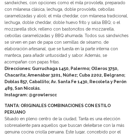
sandwiches, con opciones como el mila provoleta, preparado
con milanesa clásica, lechuga, doble provoleta, cebollas
caramelizadas y alioli; el mila cheddar, con milanesa tradicional,
lechuga, doble cheddar, doble huevo frito y salsa BBQ; o el
mozzarella stick, relleno con bastoncitos de mozzarella,
cebollas caramelizadas y BBQ ahumada. Todos sus sándwiches
se sirven en pan de papa con semillas de sésamo, de
elaboración artesanal, que se tuesta en la parte interna con
manteca, para añadir untuosidad y sabor. Además, se
acompañan con papas fritas.
Direcciones: Gurruchaga 1450, Palermo; Olleros 3750,
Chacarita; Amenábar 3201, Núñez; Cuba 2202, Belgrano;
Doblas 857, Caballito; Av. Santa Fe 1430, Recoleta y Perón
489, San Nicolás.
Instagram: @growlerscc
TANTA: ORIGINALES COMBINACIONES CON ESTILO
PERUANO
Situado en pleno centro de la ciudad, Tanta es una elección
sobresaliente para aquellos que buscan deleitarse con la más
genuina cocina criolla peruana. Este lugar, concebido por el