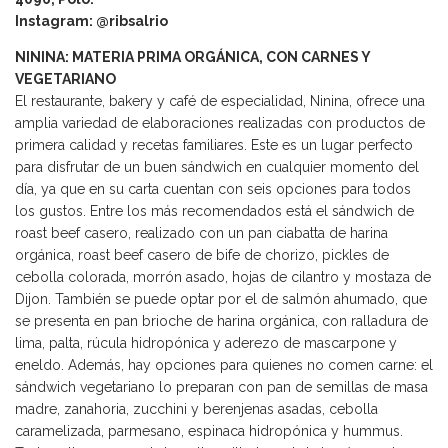
Instagram: @ribsalrio
NININA: MATERIA PRIMA ORGÁNICA, CON CARNES Y
VEGETARIANO
El restaurante, bakery y café de especialidad, Ninina, ofrece una
amplia variedad de elaboraciones realizadas con productos de
primera calidad y recetas familiares. Este es un lugar perfecto
para disfrutar de un buen sándwich en cualquier momento del
día, ya que en su carta cuentan con seis opciones para todos
los gustos. Entre los más recomendados está el sándwich de
roast beef casero, realizado con un pan ciabatta de harina
orgánica, roast beef casero de bife de chorizo, pickles de
cebolla colorada, morrón asado, hojas de cilantro y mostaza de
Dijon. También se puede optar por el de salmón ahumado, que
se presenta en pan brioche de harina orgánica, con ralladura de
lima, palta, rúcula hidropónica y aderezo de mascarpone y
eneldo. Además, hay opciones para quienes no comen carne: el
sándwich vegetariano lo preparan con pan de semillas de masa
madre, zanahoria, zucchini y berenjenas asadas, cebolla
caramelizada, parmesano, espinaca hidropónica y hummus.