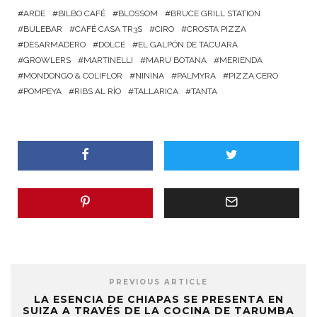
ARDE
BILBO CAFÉ
BLOSSOM
BRUCE GRILL STATION
BULEBAR
CAFÉ CASA TR3S
CIRO
CROSTA PIZZA
DESARMADERO
DOLCE
EL GALPÓN DE TACUARA
GROWLERS
MARTINELLI
MARU BOTANA
MERIENDA
MONDONGO & COLIFLOR
NININA
PALMYRA
PIZZA CERO
POMPEYA
RIBS AL RÍO
TALLARICA
TANTA
PREVIOUS ARTICLE
LA ESENCIA DE CHIAPAS SE PRESENTA EN
SUIZA A TRAVÉS DE LA COCINA DE TARUMBA