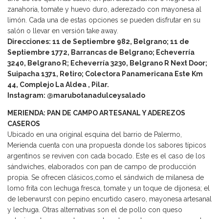
zanahoria, tomate y huevo duro, aderezado con mayonesa al
limón. Cada una de estas opciones se pueden disfrutar en su
salón o llevar en versión take away.
Direcciones: 11 de Septiembre 982, Belgrano; 11 de
Septiembre 1772, Barrancas de Belgrano; Echeverría
3240, Belgrano R; Echeverría 3230, Belgrano R Next Door;
Suipacha 1371, Retiro; Colectora Panamericana Este Km
44, Complejo La Aldea , Pilar.
Instagram: @marubotanadulceysalado
MERIENDA: PAN DE CAMPO ARTESANAL Y ADEREZOS
CASEROS
Ubicado en una original esquina del barrio de Palermo,
Merienda cuenta con una propuesta donde los sabores típicos
argentinos se reviven con cada bocado. Este es el caso de los
sándwiches, elaborados con pan de campo de producción
propia. Se ofrecen clásicos,como el sándwich de milanesa de
lomo frita con lechuga fresca, tomate y un toque de dijonesa; el
de leberwurst con pepino encurtido casero, mayonesa artesanal
y lechuga. Otras alternativas son el de pollo con queso