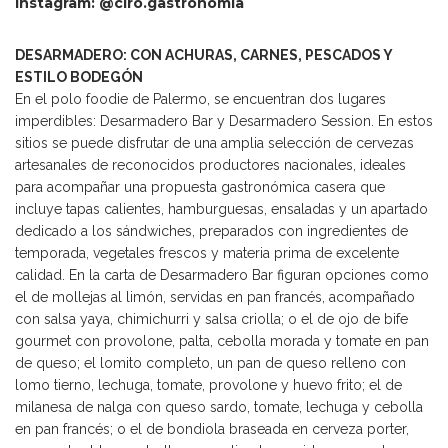
Instagram: @ciro.gastronomia
DESARMADERO: CON ACHURAS, CARNES, PESCADOS Y
ESTILO BODEGÓN
En el polo foodie de Palermo, se encuentran dos lugares
imperdibles: Desarmadero Bar y Desarmadero Session. En estos
sitios se puede disfrutar de una amplia selección de cervezas
artesanales de reconocidos productores nacionales, ideales
para acompañar una propuesta gastronómica casera que
incluye tapas calientes, hamburguesas, ensaladas y un apartado
dedicado a los sándwiches, preparados con ingredientes de
temporada, vegetales frescos y materia prima de excelente
calidad. En la carta de Desarmadero Bar figuran opciones como
el de mollejas al limón, servidas en pan francés, acompañado
con salsa yaya, chimichurri y salsa criolla; o el de ojo de bife
gourmet con provolone, palta, cebolla morada y tomate en pan
de queso; el lomito completo, un pan de queso relleno con
lomo tierno, lechuga, tomate, provolone y huevo frito; el de
milanesa de nalga con queso sardo, tomate, lechuga y cebolla
en pan francés; o el de bondiola braseada en cerveza porter,