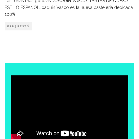
Las tortas más golosas JOAQUIN VASCO: TARTAS DE QUESO
ESTILO ESPAÑOLJoaquín Vasco es la nueva pastelería dedicada
100%
...
BAR | RESTÓ