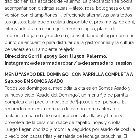
tradición en sus espacios de Palermo. La preparación se podrá
acompañar con distintas salsas —fileto, rosa, bolognesa o una
versión con champiñones—, ofreciendo alternativas para todos
los gustos. Esta opción estará disponible el próximo 29 de abril,
integrándose a una carta que combina tapeo, platos de
impronta hogareña y coctelería, consolidando al lugar como un
punto de encuentro para disfrutar de la gastronomía y la cultura
cervecera en un ambiente relajado.
Dirección: Gorriti 4295 y Gorriti 4300, Palermo.
Instagram: @desarmaderobar / @desarmadero_session
MENÚ “ASADO DEL DOMINGO” CON PARRILLA COMPLETA A
$40.000 EN SOMOS ASADO
Todos los domingos al mediodía la cita es en Somos Asado y
su nuevo ciclo “Asado del Domingo”, un menú fijo de parrilla
completa a un precio imbatible de $40.000 por persona. El
recorrido comienza con pan de campo con manteca de
tuétano, empanada de osobuco con salsa llajwa y limón y
provoleta de la casa con dulce de zapallo, hojas y criolla.
Luego llegan chorizo y morcilla, seguidos por asado de costilla
o vacío con papas fritas y ensalada de lechuga capuchina. El