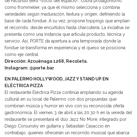
de Facundo Berti -socio del espacio-, cobra protagonismo
como frommelier, ya que él mismo selecciona y combina
variedades según maduración, textura y origen, definiendo la
base de cada fondue. A su vez, propone toppings que amplían
el recorrido, desde encurtidos hasta charcutería. La iniciativa se
presenta como una instancia que articula producto, técnica y
servicio. Así, PORTE da apertura a una temporada donde la
fondue se transforma en experiencia y el queso se posiciona
como eje central.
Dirección: Azcuénaga 1268, Recoleta.
Instagram: @porte.bar
EN PALERMO HOLLYWOOD, JAZZ Y STAND UP EN
ELÉCTRICA PIZZA
El restaurante Eléctrica Pizza continúa ampliando su agenda
cultural en su local de Palermo con dos propuestas que
combinan música y humor en vivo con su reconocida oferta
gastronómica. El viernes 3 de abril a las 20.30 h en la vereda del
restaurante se presentará el dúo Jazz No More, integrado por
Diego Corsunsky en guitarra y Sebastián Casaccio en
contrabajo, quienes ofrecerán un recorrido musical que abarca