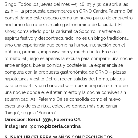
Bingo. Todos los jueves del mes —9, 16, 23 y 30 de abril a las
22 h —, la propuesta desembarca en ORNO Cantina Palermo Off,
consolidando este espacio como un nuevo punto de encuentro
nocturno dentro del circuito gastronómico de la ciudad. El
show, comandado por la carismática Socorro, mantiene su
espíritu festivo y descontracturado: no es un bingo tradicional,
sino una experiencia que combina humor, interacción con el
público, premios, improvisación y mucho brillo. En este
formato, el juego es apenas la excusa para compartir una noche
entre amigos, buena comida y coctelería. La experiencia se
completa con la propuesta gastronómica de ORNO —pizzas
napoletanas y estilo Detroit recién salidas del horno, platitos
para compartir y una barra activa— que acompaña el ritmo de
una noche donde el entretenimiento y la cocina conviven sin
solemnidad. Así, Palermo Off se consolida como el nuevo
escenario de este ritual colectivo donde, más que cantar
“bingo”, se grita “Socorro”.
Dirección: Beruti 3336, Palermo Off.
Instagram: @orno.pizzeria.cantina
SUSHICLUB CELEBRA 25 AÑOS CON DESCUENTOS