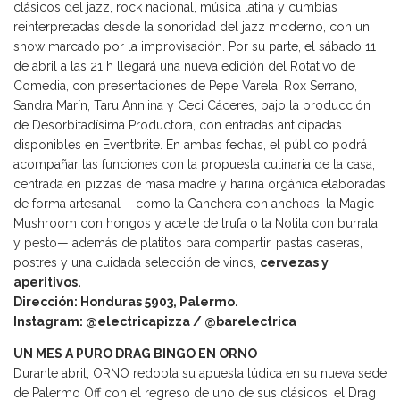
clásicos del jazz, rock nacional, música latina y cumbias
reinterpretadas desde la sonoridad del jazz moderno, con un
show marcado por la improvisación. Por su parte, el sábado 11
de abril a las 21 h llegará una nueva edición del Rotativo de
Comedia, con presentaciones de Pepe Varela, Rox Serrano,
Sandra Marín, Taru Anniina y Ceci Cáceres, bajo la producción
de Desorbitadísima Productora, con entradas anticipadas
disponibles en Eventbrite. En ambas fechas, el público podrá
acompañar las funciones con la propuesta culinaria de la casa,
centrada en pizzas de masa madre y harina orgánica elaboradas
de forma artesanal —como la Canchera con anchoas, la Magic
Mushroom con hongos y aceite de trufa o la Nolita con burrata
y pesto— además de platitos para compartir, pastas caseras,
postres y una cuidada selección de vinos,
cervezas y
aperitivos.
Dirección: Honduras 5903, Palermo.
Instagram: @electricapizza / @barelectrica
UN MES A PURO DRAG BINGO EN ORNO
Durante abril, ORNO redobla su apuesta lúdica en su nueva sede
de Palermo Off con el regreso de uno de sus clásicos: el Drag