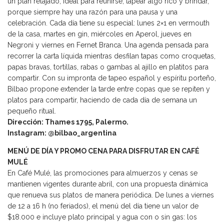
un plan relajado, ideal para reunirse, tapear algo rico y brindar,
porque siempre hay una razón para una pausa y una
celebración. Cada día tiene su especial: lunes 2×1 en vermouth
de la casa, martes en gin, miércoles en Aperol, jueves en
Negroni y viernes en Fernet Branca. Una agenda pensada para
recorrer la carta líquida mientras desfilan tapas como croquetas,
papas bravas, tortillas, rabas o gambas al ajillo en platitos para
compartir. Con su impronta de tapeo español y espíritu porteño,
Bilbao propone extender la tarde entre copas que se repiten y
platos para compartir, haciendo de cada día de semana un
pequeño ritual.
Dirección: Thames 1795, Palermo.
Instagram: @bilbao_argentina
MENÚ DE DÍA Y PROMO CENA PARA DISFRUTAR EN CAFÉ
MULÉ
En Café Mulé, las promociones para almuerzos y cenas se
mantienen vigentes durante abril, con una propuesta dinámica
que renueva sus platos de manera periódica. De lunes a viernes
de 12 a 16 h (no feriados), el menú del día tiene un valor de
$18.000 e incluye plato principal y agua con o sin gas: los