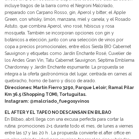
incluye tragos de la barra como el Negroni Malcriado,
preparado con Carpano Rosso, gin, Aperol y bitter; el Apple
Green, con whisky, limón, manzana, miel y canela; y el Rosado
Astuto, que combina Aperol, vino rosé, hibiscus y rosa
mosqueta. También se incorporan opciones con gin y
botánicos a elección, junto con una selección de vinos por
copa a precios promocionales, entre ellos Siesta BIO Cabernet
Sauvignon y etiquetas como Jardín Enchante Rosé, Cuvelier de
los Andes Gran Vin, Tatu Cabernet Sauvignon, Séptima Emblema
Chardonnay y Jardín Enchante espumante. La propuesta se
integra a la oferta gastronómica del lugar, centrada en carnes al
quebracho, horno de barro y disco de arado.
Direcciones: Martín Fierro 3290, Parque Leloir; Ramal Pilar
Km 36.5 (Shopping TOM), Tortuguitas.
Instagram: @malcriado_fuegosyvinos
EL AFTER Y EL TAPEO NO DESCANSAN EN BILBAO
En Bilbao, abril llega con una excusa perfecta para cortar la
rutina: promociones 2×1 durante todo el mes, de lunes a viernes
entre las 17 y las 20 h . La propuesta convierte el after office en