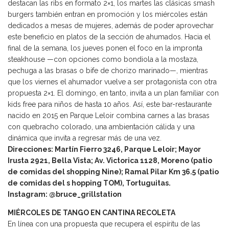
destacan las ribs en formato 2×1, los martes las clásicas smash
burgers también entran en promoción y los miércoles están
dedicados a mesas de mujeres, además de poder aprovechar
este beneficio en platos de la sección de ahumados. Hacia el
final de la semana, los jueves ponen el foco en la impronta
steakhouse —con opciones como bondiola a la mostaza,
pechuga a las brasas o bife de chorizo marinado—, mientras
que los viernes el ahumador vuelve a ser protagonista con otra
propuesta 2×1. El domingo, en tanto, invita a un plan familiar con
kids free para niños de hasta 10 años. Así, este bar-restaurante
nacido en 2015 en Parque Leloir combina carnes a las brasas
con quebracho colorado, una ambientación cálida y una
dinámica que invita a regresar más de una vez.
Direcciones: Martín Fierro 3246, Parque Leloir; Mayor
Irusta 2921, Bella Vista; Av. Victorica 1128, Moreno (patio
de comidas del shopping Nine); Ramal Pilar Km 36.5 (patio
de comidas del s hopping TOM), Tortuguitas.
Instagram: @bruce_grillstation
MIÉRCOLES DE TANGO EN CANTINA RECOLETA
En línea con una propuesta que recupera el espíritu de las