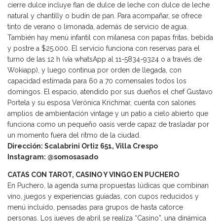
cierre dulce incluye flan de dulce de leche con dulce de leche
natural y chantilly o budín de pan. Para acompañar, se ofrece
tinto de verano o limonada, además de servicio de agua.
También hay menú infantil con milanesa con papas fritas, bebida
y postre a $25.000. El servicio funciona con reservas para el
turno de las 12 h (vía whatsApp al 11-5834-9324 o a través de
Wokiapp), y luego continua por orden de llegada, con
capacidad estimada para 60 a 70 comensales todos los
domingos. El espacio, atendido por sus dueños el chef Gustavo
Portela y su esposa Verónica Krichmar, cuenta con salones
amplios de ambientación vintage y un patio a cielo abierto que
funciona como un pequeño oasis verde capaz de trasladar por
un momento fuera del ritmo de la ciudad.
Dirección: Scalabrini Ortiz 651, Villa Crespo
Instagram: @somosasado
CATAS CON TAROT, CASINO Y VINGO EN PUCHERO
En Puchero, la agenda suma propuestas lúdicas que combinan
vino, juegos y experiencias guiadas, con cupos reducidos y
menú incluido, pensadas para grupos de hasta catorce
personas. Los jueves de abril se realiza “Casino”, una dinámica