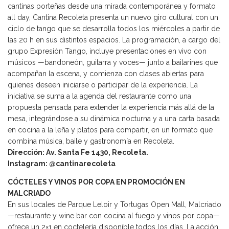
cantinas porteñas desde una mirada contemporánea y formato
all day, Cantina Recoleta presenta un nuevo giro cultural con un
ciclo de tango que se desarrolla todos los miércoles a partir de
las 20 h en sus distintos espacios. La programación, a cargo del
grupo Expresión Tango, incluye presentaciones en vivo con
músicos —bandoneón, guitarra y voces— junto a bailarines que
acompañan la escena, y comienza con clases abiertas para
quienes deseen iniciarse o participar de la experiencia. La
iniciativa se suma a la agenda del restaurante como una
propuesta pensada para extender la experiencia más allá de la
mesa, integrándose a su dinámica nocturna y a una carta basada
en cocina a la leña y platos para compartir, en un formato que
combina música, baile y gastronomía en Recoleta.
Dirección: Av. Santa Fe 1430, Recoleta.
Instagram: @cantinarecoleta
CÓCTELES Y VINOS POR COPA EN PROMOCIÓN EN
MALCRIADO
En sus locales de Parque Leloir y Tortugas Open Mall, Malcriado
—restaurante y wine bar con cocina al fuego y vinos por copa—
ofrece un 2×1 en coctelería disponible todos los días. La acción