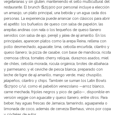
vegetarianas y sin gluten, manteniendo el sello multicultural del
restaurante. El brunch ($25.900 por persona) incluye a elección
un amasijo, un plato principal, una bebida y un agua cada dos
personas. La experiencia puede arrancar con clásicos para abrir
el apetito: los buñuelos de queso con salsa de papelón, las
arepitas andinas con nata o los tequeños de queso llanero
servidos con salsa de ajo, perejil y jalea de ají amarillo. En los
principales, aparecen platos como la arepa Reina, rellena con
pollo desmechado, aguacate, lima, cebolla encurtida, cilantro y
queso llanero; la pizza de casabe, con base de mandioca, ricota
cremosa cítrica, tomates cherry reliquia, duraznos asados, miel
de chiles, cebolla morada, rúcula orgánica, brotes de albahaca
y parmesano; y el ceviche de pesca blanca, preparado con
leche de tigre de ají amarillo, mango verde, maíz chuspillo,
jalapeños, cilantro y chips. También se suman los Latin Bowls
($17.900 c/u), como el pabellón venezolano —arroz blanco,
carne mechada, frijoles negros y pico de gallo—, disponible en
versión veggie con aguacate y queso llanero, entre otros. Para
beber, hay aguas frescas de Jamaica, tamarindo, aguapanela o
limonada de coco, además de cerveza Bierhaus, vinos por copa
y cócteles de autor.