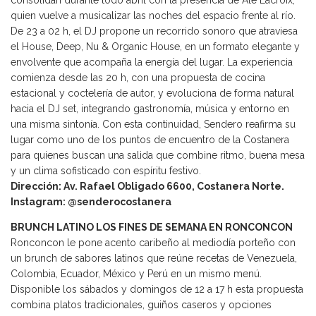
consolidan durante todo abril con la presencia de Ale Lacroix,
quien vuelve a musicalizar las noches del espacio frente al río.
De 23 a 02 h, el DJ propone un recorrido sonoro que atraviesa
el House, Deep, Nu & Organic House, en un formato elegante y
envolvente que acompaña la energía del lugar. La experiencia
comienza desde las 20 h, con una propuesta de cocina
estacional y coctelería de autor, y evoluciona de forma natural
hacia el DJ set, integrando gastronomía, música y entorno en
una misma sintonía. Con esta continuidad, Sendero reafirma su
lugar como uno de los puntos de encuentro de la Costanera
para quienes buscan una salida que combine ritmo, buena mesa
y un clima sofisticado con espíritu festivo.
Dirección: Av. Rafael Obligado 6600, Costanera Norte.
Instagram: @senderocostanera
BRUNCH LATINO LOS FINES DE SEMANA EN RONCONCON
Ronconcon le pone acento caribeño al mediodía porteño con
un brunch de sabores latinos que reúne recetas de Venezuela,
Colombia, Ecuador, México y Perú en un mismo menú.
Disponible los sábados y domingos de 12 a 17 h esta propuesta
combina platos tradicionales, guiños caseros y opciones