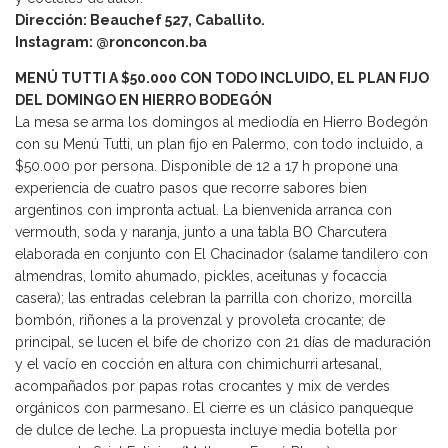
Dirección: Beauchef 527, Caballito.
Instagram: @ronconcon.ba
MENÚ TUTTI A $50.000 CON TODO INCLUIDO, EL PLAN FIJO
DEL DOMINGO EN HIERRO BODEGÓN
La mesa se arma los domingos al mediodía en Hierro Bodegón
con su Menú Tutti, un plan fijo en Palermo, con todo incluido, a
$50.000 por persona. Disponible de 12 a 17 h propone una
experiencia de cuatro pasos que recorre sabores bien
argentinos con impronta actual. La bienvenida arranca con
vermouth, soda y naranja, junto a una tabla BO Charcutera
elaborada en conjunto con El Chacinador (salame tandilero con
almendras, lomito ahumado, pickles, aceitunas y focaccia
casera); las entradas celebran la parrilla con chorizo, morcilla
bombón, riñones a la provenzal y provoleta crocante; de
principal, se lucen el bife de chorizo con 21 días de maduración
y el vacío en cocción en altura con chimichurri artesanal,
acompañados por papas rotas crocantes y mix de verdes
orgánicos con parmesano. El cierre es un clásico panqueque
de dulce de leche. La propuesta incluye media botella por