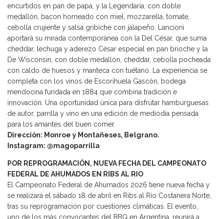
encurtidos en pan de papa, y la Legendaria, con doble
medallón, bacon horneado con miel, mozzarella, tomate,
cebolla crujiente y salsa gribiche con jalapeño. Lancioni
aportará su mirada contemporánea con la Del César, que suma
cheddar, lechuga y aderezo César especial en pan brioche y la
De Wisconsin, con doble medallón, cheddar, cebolla pocheada
con caldo de huesos y manteca con tuétano. La experiencia se
completa con los vinos de Escorihuela Gascón, bodega
mendocina fundada en 1884 que combina tradición e
innovación. Una oportunidad única para disfrutar hamburguesas
de autor, parrilla y vino en una edición de mediodía pensada
para los amantes del buen comer.
Dirección: Monroe y Montañeses, Belgrano.
Instagram: @magoparrilla
POR REPROGRAMACIÓN, NUEVA FECHA DEL CAMPEONATO
FEDERAL DE AHUMADOS EN RIBS AL RIO
El Campeonato Federal de Ahumados 2026 tiene nueva fecha y
se realizará el sábado 18 de abril en Ribs al Río Costanera Norte,
tras su reprogramación por cuestiones climáticas. El evento,
uno de los más convocantes del BBQ en Argentina, reunirá a