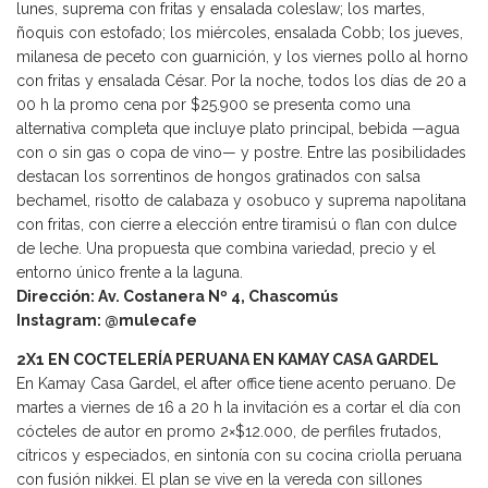
lunes, suprema con fritas y ensalada coleslaw; los martes,
ñoquis con estofado; los miércoles, ensalada Cobb; los jueves,
milanesa de peceto con guarnición, y los viernes pollo al horno
con fritas y ensalada César. Por la noche, todos los días de 20 a
00 h la promo cena por $25.900 se presenta como una
alternativa completa que incluye plato principal, bebida —agua
con o sin gas o copa de vino— y postre. Entre las posibilidades
destacan los sorrentinos de hongos gratinados con salsa
bechamel, risotto de calabaza y osobuco y suprema napolitana
con fritas, con cierre a elección entre tiramisú o flan con dulce
de leche. Una propuesta que combina variedad, precio y el
entorno único frente a la laguna.
Dirección: Av. Costanera Nº 4, Chascomús
Instagram: @mulecafe
2X1 EN COCTELERÍA PERUANA EN KAMAY CASA GARDEL
En Kamay Casa Gardel, el after office tiene acento peruano. De
martes a viernes de 16 a 20 h la invitación es a cortar el día con
cócteles de autor en promo 2×$12.000, de perfiles frutados,
cítricos y especiados, en sintonía con su cocina criolla peruana
con fusión nikkei. El plan se vive en la vereda con sillones