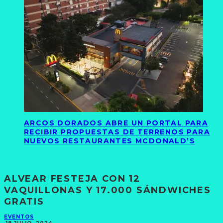
ARCOS DORADOS ABRE UN PORTAL PARA
RECIBIR PROPUESTAS DE TERRENOS PARA
NUEVOS RESTAURANTES MCDONALD’S
ALVEAR FESTEJA CON 12
VAQUILLONAS Y 17.000 SÁNDWICHES
GRATIS
EVENTOS