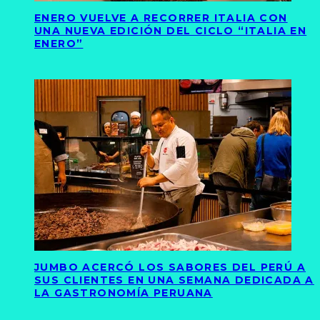
ENERO VUELVE A RECORRER ITALIA CON
UNA NUEVA EDICIÓN DEL CICLO “ITALIA EN
ENERO”
JUMBO ACERCÓ LOS SABORES DEL PERÚ A
SUS CLIENTES EN UNA SEMANA DEDICADA A
LA GASTRONOMÍA PERUANA