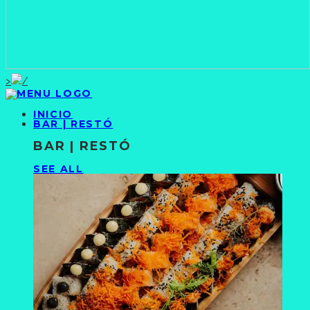
>
INICIO
BAR | RESTÓ
BAR | RESTÓ
SEE ALL