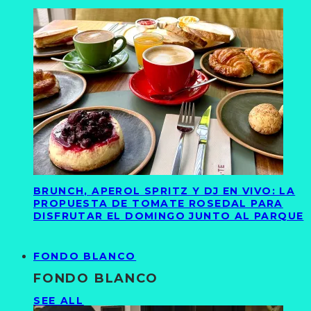
BRUNCH, APEROL SPRITZ Y DJ EN VIVO: LA
PROPUESTA DE TOMATE ROSEDAL PARA
DISFRUTAR EL DOMINGO JUNTO AL PARQUE
FONDO BLANCO
FONDO BLANCO
SEE ALL