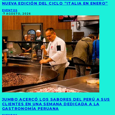
NUEVA EDICIÓN DEL CICLO “ITALIA EN ENERO”
EVENTOS
·
7 AGOSTO, 2026
JUMBO ACERCÓ LOS SABORES DEL PERÚ A SUS
CLIENTES EN UNA SEMANA DEDICADA A LA
GASTRONOMÍA PERUANA