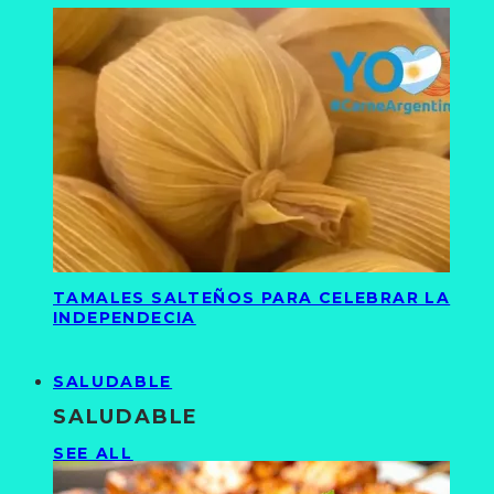
TAMALES SALTEÑOS PARA CELEBRAR LA
INDEPENDECIA
SALUDABLE
SALUDABLE
SEE ALL