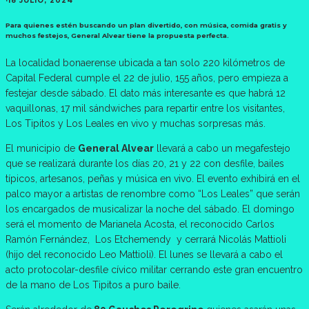
·
18 JULIO, 2024
Para quienes estén buscando un plan divertido, con música, comida gratis y
muchos festejos, General Alvear tiene la propuesta perfecta.
La localidad bonaerense ubicada a tan solo 220 kilómetros de
Capital Federal cumple el 22 de julio, 155 años, pero empieza a
festejar desde sábado. El dato más interesante es que habrá 12
vaquillonas, 17 mil sándwiches para repartir entre los visitantes,
Los Tipitos y Los Leales en vivo y muchas sorpresas más.
El municipio de
General Alvear
llevará a cabo un megafestejo
que se realizará durante los días 20, 21 y 22 con desfile, bailes
típicos, artesanos, peñas y música en vivo. El evento exhibirá en el
palco mayor a artistas de renombre como “Los Leales” que serán
los encargados de musicalizar la noche del sábado. El domingo
será el momento de Marianela Acosta, el reconocido Carlos
Ramón Fernández, Los Etchemendy y cerrará Nicolás Mattioli
(hijo del reconocido Leo Mattioli). El lunes se llevará a cabo el
acto protocolar-desfile cívico militar cerrando este gran encuentro
de la mano de Los Tipitos a puro baile.