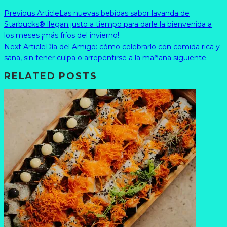
Previous Article
Las nuevas bebidas sabor lavanda de
Starbucks® llegan justo a tiempo para darle la bienvenida a
los meses ¡más fríos del invierno!
Next Article
Día del Amigo: cómo celebrarlo con comida rica y
sana, sin tener culpa o arrepentirse a la mañana siguiente
RELATED POSTS