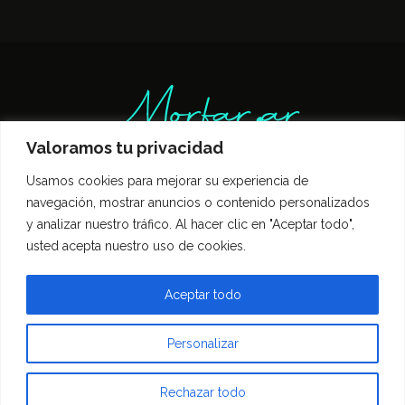
Valoramos tu privacidad
Usamos cookies para mejorar su experiencia de
Inicio
Entrevistas
Guía Gastronómica
navegación, mostrar anuncios o contenido personalizados
Opinión
Política de privacidad
y analizar nuestro tráfico. Al hacer clic en "Aceptar todo",
Contacto
usted acepta nuestro uso de cookies.
Todos los derechos reservados Morfar.ar
Aceptar todo
Personalizar
Rechazar todo