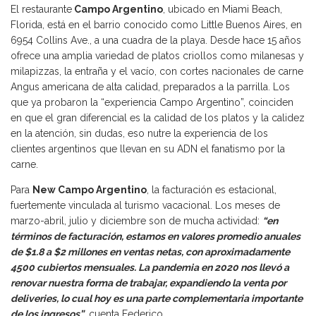
El restaurante
Campo Argentino
, ubicado en Miami Beach,
Florida, está en el barrio conocido como Little Buenos Aires, en
6954 Collins Ave., a una cuadra de la playa. Desde hace 15 años
ofrece una amplia variedad de platos criollos como milanesas y
milapizzas, la entraña y el vacío, con cortes nacionales de carne
Angus americana de alta calidad, preparados a la parrilla. Los
que ya probaron la “experiencia Campo Argentino”, coinciden
en que el gran diferencial es la calidad de los platos y la calidez
en la atención, sin dudas, eso nutre la experiencia de los
clientes argentinos que llevan en su ADN el fanatismo por la
carne.
Para
New Campo Argentino
, la facturación es estacional,
fuertemente vinculada al turismo vacacional. Los meses de
marzo-abril, julio y diciembre son de mucha actividad:
“en
términos de facturación, estamos en valores promedio anuales
de $1.8 a $2 millones en ventas netas, con aproximadamente
4500 cubiertos mensuales. La pandemia en 2020 nos llevó a
renovar nuestra forma de trabajar, expandiendo la venta por
deliveries, lo cual hoy es una parte complementaria importante
de los ingresos”
, cuenta Federico.