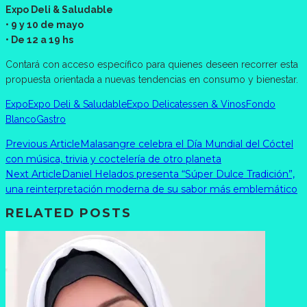
Expo Deli & Saludable
• 9 y 10 de mayo
• De 12 a 19 hs
Contará con acceso específico para quienes deseen recorrer esta
propuesta orientada a nuevas tendencias en consumo y bienestar.
Expo
Expo Deli & Saludable
Expo Delicatessen & Vinos
Fondo
Blanco
Gastro
Previous Article
Malasangre celebra el Día Mundial del Cóctel
con música, trivia y coctelería de otro planeta
Next Article
Daniel Helados presenta “Súper Dulce Tradición”,
una reinterpretación moderna de su sabor más emblemático
RELATED POSTS