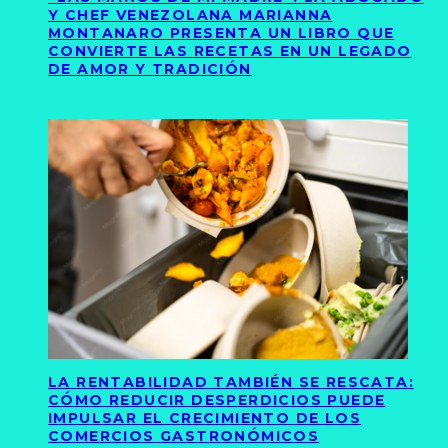
Y CHEF VENEZOLANA MARIANNA
MONTANARO PRESENTA UN LIBRO QUE
CONVIERTE LAS RECETAS EN UN LEGADO
DE AMOR Y TRADICIÓN
LA RENTABILIDAD TAMBIÉN SE RESCATA:
CÓMO REDUCIR DESPERDICIOS PUEDE
IMPULSAR EL CRECIMIENTO DE LOS
COMERCIOS GASTRONÓMICOS