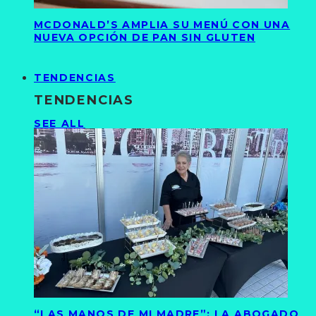
MCDONALD’S AMPLIA SU MENÚ CON UNA
NUEVA OPCIÓN DE PAN SIN GLUTEN
TENDENCIAS
TENDENCIAS
SEE ALL
“LAS MANOS DE MI MADRE”: LA ABOGADO