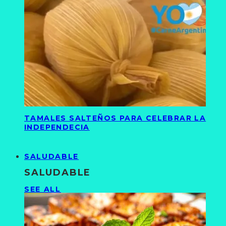
TAMALES SALTEÑOS PARA CELEBRAR LA
INDEPENDECIA
SALUDABLE
SALUDABLE
SEE ALL