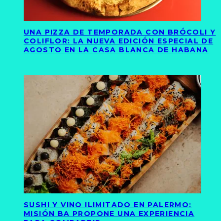
UNA PIZZA DE TEMPORADA CON BRÓCOLI Y
COLIFLOR: LA NUEVA EDICIÓN ESPECIAL DE
AGOSTO EN LA CASA BLANCA DE HABANA
SUSHI Y VINO ILIMITADO EN PALERMO:
MISIÓN BA PROPONE UNA EXPERIENCIA