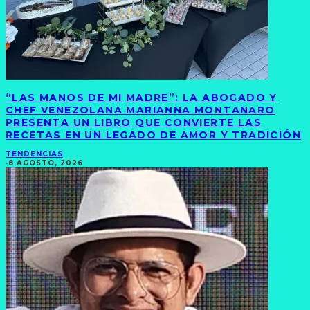
“LAS MANOS DE MI MADRE”: LA ABOGADO Y
CHEF VENEZOLANA MARIANNA MONTANARO
PRESENTA UN LIBRO QUE CONVIERTE LAS
RECETAS EN UN LEGADO DE AMOR Y TRADICIÓN
TENDENCIAS
·
8 AGOSTO, 2026