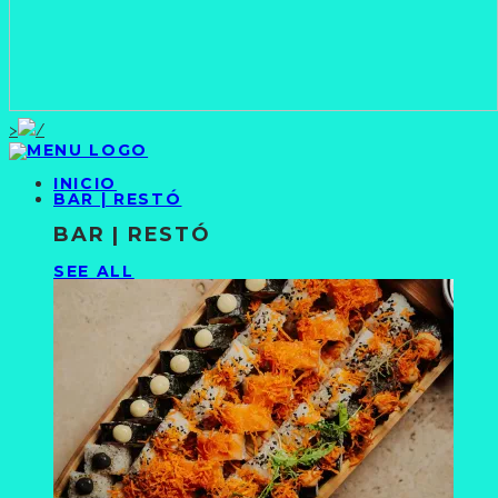
>
INICIO
BAR | RESTÓ
BAR | RESTÓ
SEE ALL