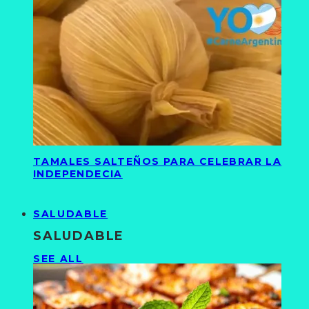
TAMALES SALTEÑOS PARA CELEBRAR LA
INDEPENDECIA
SALUDABLE
SALUDABLE
SEE ALL