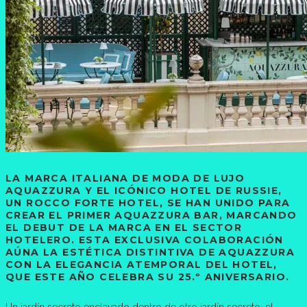
LA MARCA ITALIANA DE MODA DE LUJO
AQUAZZURA Y EL ICÓNICO HOTEL DE RUSSIE,
UN ROCCO FORTE HOTEL, SE HAN UNIDO PARA
CREAR EL PRIMER AQUAZZURA BAR, MARCANDO
EL DEBUT DE LA MARCA EN EL SECTOR
HOTELERO. ESTA EXCLUSIVA COLABORACIÓN
AÚNA LA ESTÉTICA DISTINTIVA DE AQUAZZURA
CON LA ELEGANCIA ATEMPORAL DEL HOTEL,
QUE ESTE AÑO CELEBRA SU 25.º ANIVERSARIO.
Un jardín secreto enclavado dentro de otro jardín secreto: el