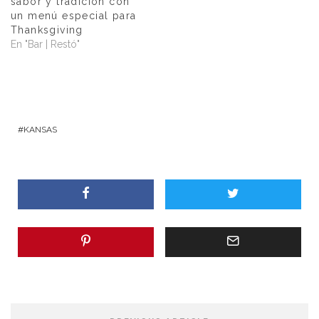
sabor y tradición con
un menú especial para
Thanksgiving
En "Bar | Restó"
KANSAS