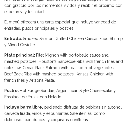
con gratitud por los momentos vividos y recibir el próximo con
esperanza y felicidad.
El menú ofrecerá una carta especial que incluye variedad de
entradas, platos principales y postres:
Entrada:
Smoked Salmon, Grilled Chicken Caesar, Fried Shrimp
y Mixed Ceviche.
Plato principal:
Filet Mignon with portobello sauce and
mashed potatoes, Houston’s Barbecue Ribs with french fries and
coleslaw, Cedar Plank Salmon with roasted root vegetables,
Beef Back Ribs with mashed potatoes, Kansas Chicken with
french fries y Arizona Pasta.
Postre:
Hot Fudge Sundae, Argentinean Style Cheesecake y
Ensalada de Frutas con Helado.
Incluye barra libre,
pudiendo disfrutar de bebidas sin alcohol,
cerveza tirada, vinos y espumantes Salentein así como
deliciosos pan dulces y exquisitas confituras.