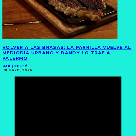
VOLVER A LAS BRASAS: LA PARRILLA VUELVE AL
MEDIODÍA URBANO Y DANDY LO TRAE A
PALERMO
BAR | RESTÓ
·
18 MAYO, 2026