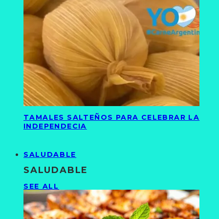
TAMALES SALTEÑOS PARA CELEBRAR LA
INDEPENDECIA
SALUDABLE
SALUDABLE
SEE ALL