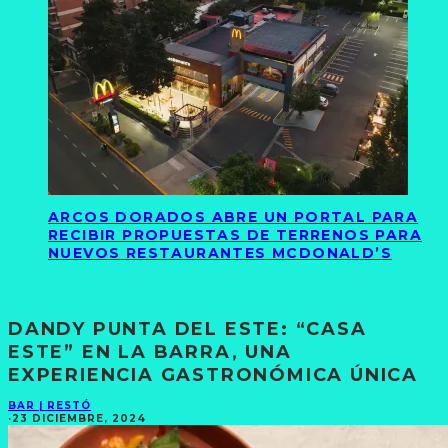
ARCOS DORADOS ABRE UN PORTAL PARA
RECIBIR PROPUESTAS DE TERRENOS PARA
NUEVOS RESTAURANTES MCDONALD’S
DANDY PUNTA DEL ESTE: “CASA
ESTE” EN LA BARRA, UNA
EXPERIENCIA GASTRONÓMICA ÚNICA
BAR | RESTÓ
·
23 DICIEMBRE, 2024