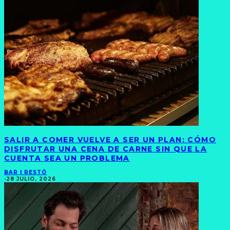
SALIR A COMER VUELVE A SER UN PLAN: CÓMO
DISFRUTAR UNA CENA DE CARNE SIN QUE LA
CUENTA SEA UN PROBLEMA
BAR | RESTÓ
·
28 JULIO, 2026