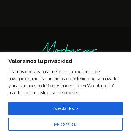
Valoramos tu privacidad
Usamos cookies para mejorar su experiencia de
Inicio
Entrevistas
Guía Gastronómica
navegación, mostrar anuncios o contenido personalizados
Opinión
Política de privacidad
y analizar nuestro tráfico. Al hacer clic en "Aceptar todo",
Contacto
usted acepta nuestro uso de cookies.
Todos los derechos reservados Morfar.ar
Aceptar todo
Personalizar