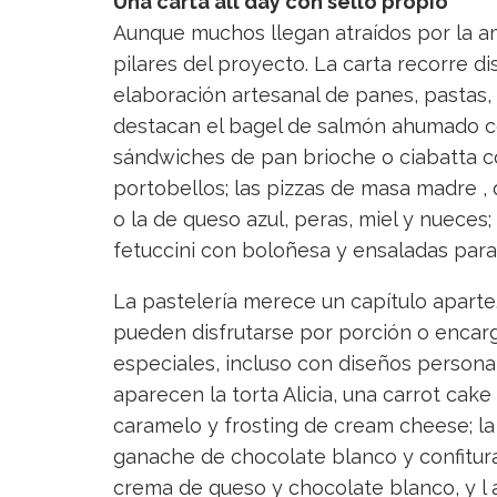
Una carta all day con sello propio
Aunque muchos llegan atraídos por la a
pilares del proyecto. La carta recorre d
elaboración artesanal de panes, pastas, 
destacan el bagel de salmón ahumado co
sándwiches de pan brioche o ciabatta co
portobellos; las pizzas de masa madre 
o la de queso azul, peras, miel y nueces;
fetuccini con boloñesa y ensaladas para
La pastelería merece un capítulo aparte.
pueden disfrutarse por porción o encar
especiales, incluso con diseños persona
aparecen la torta Alicia, una carrot cake
caramelo y frosting de cream cheese; la 
ganache de chocolate blanco y confitura
crema de queso y chocolate blanco, y l