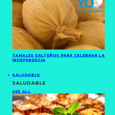
TAMALES SALTEÑOS PARA CELEBRAR LA
INDEPENDECIA
SALUDABLE
SALUDABLE
SEE ALL