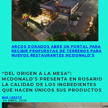
ARCOS DORADOS ABRE UN PORTAL PARA
RECIBIR PROPUESTAS DE TERRENOS PARA
NUEVOS RESTAURANTES MCDONALD’S
“DEL ORIGEN A LA MESA”:
MCDONALD’S PRESENTA EN ROSARIO
LA CALIDAD DE LOS INGREDIENTES
QUE HACEN ÚNICOS SUS PRODUCTOS
BAR | RESTÓ
·
24 ABRIL, 2025