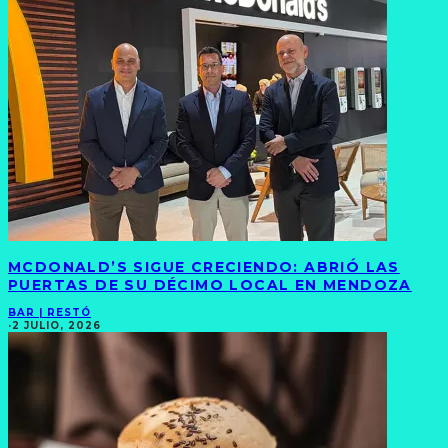
MCDONALD’S SIGUE CRECIENDO: ABRIÓ LAS
PUERTAS DE SU DÉCIMO LOCAL EN MENDOZA
BAR | RESTÓ
·
2 JULIO, 2026