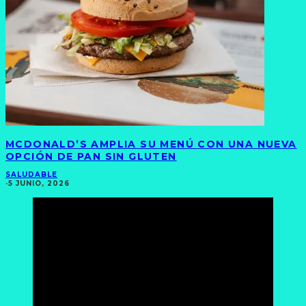
MCDONALD’S AMPLIA SU MENÚ CON UNA NUEVA
OPCIÓN DE PAN SIN GLUTEN
SALUDABLE
·
5 JUNIO, 2026