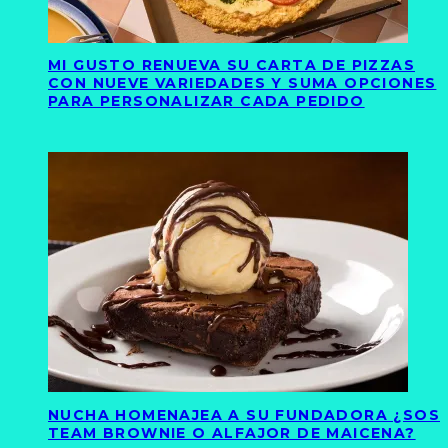
MI GUSTO RENUEVA SU CARTA DE PIZZAS
CON NUEVE VARIEDADES Y SUMA OPCIONES
PARA PERSONALIZAR CADA PEDIDO
NUCHA HOMENAJEA A SU FUNDADORA ¿SOS
TEAM BROWNIE O ALFAJOR DE MAICENA?