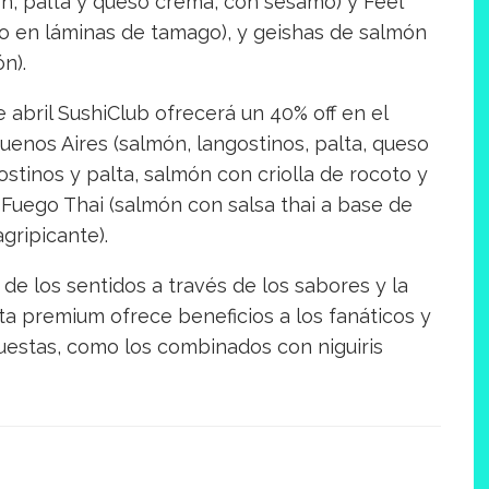
n, palta y queso crema, con sésamo) y Feel
o en láminas de tamago), y geishas de salmón
n).
 abril SushiClub ofrecerá un 40% off en el
uenos Aires (salmón, langostinos, palta, queso
ostinos y palta, salmón con criolla de rocoto y
i Fuego Thai (salmón con salsa thai a base de
gripicante).
de los sentidos a través de los sabores y la
ta premium ofrece beneficios a los fanáticos y
estas, como los combinados con niguiris