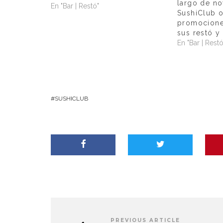
largo de no
su servicio de deli & take.
En "Bar | Restó"
SushiClub o
SushiClub, la marca premium en
promocione
sushi fusión que ya es un clásico
sus restó y
en…
En "Bar | Restó
SUSHICLUB
PREVIOUS ARTICLE