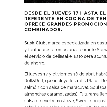
DESDE EL JUEVES 17 HASTA E
REFERENTE EN COCINA DE TEN
OFRECE GRANDES PROMOCIONE
COMBINADOS.
SushiClub,
marca especializada en gastr
y tentadoras promociones durante Seman
el servicio de deli&take. Esto será acumu
de ahorro).
El jueves 17 y el viernes 18 de abril h
Roll&Roll, que incluye los rolls Placer R
salmón con salsa de maracuyá), Soul (p
almendras caramelizadas), Futurama (la
salsa de miel y mostaza), Sweet (langost