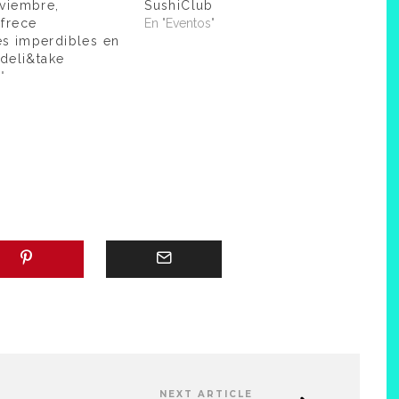
viembre,
SushiClub
frece
En "Eventos"
s imperdibles en
 deli&take
"
NEXT ARTICLE