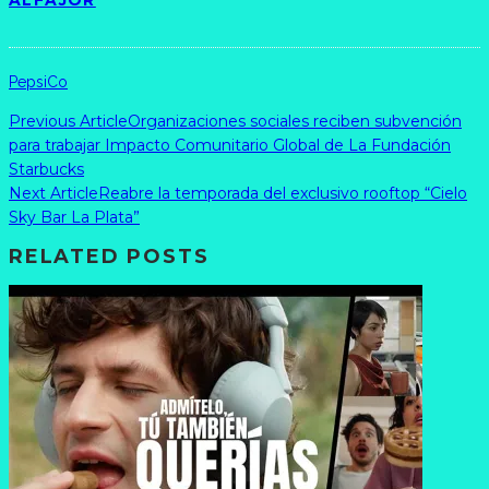
ALFAJOR
PepsiCo
Previous Article
Organizaciones sociales reciben subvención
para trabajar Impacto Comunitario Global de La Fundación
Starbucks
Next Article
Reabre la temporada del exclusivo rooftop “Cielo
Sky Bar La Plata”
RELATED POSTS