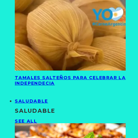
TAMALES SALTEÑOS PARA CELEBRAR LA
INDEPENDECIA
SALUDABLE
SALUDABLE
SEE ALL