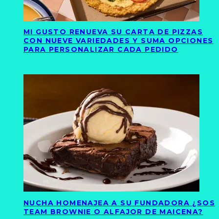
MI GUSTO RENUEVA SU CARTA DE PIZZAS
CON NUEVE VARIEDADES Y SUMA OPCIONES
PARA PERSONALIZAR CADA PEDIDO
NUCHA HOMENAJEA A SU FUNDADORA ¿SOS
TEAM BROWNIE O ALFAJOR DE MAICENA?