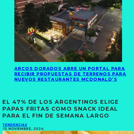
ARCOS DORADOS ABRE UN PORTAL PARA
RECIBIR PROPUESTAS DE TERRENOS PARA
NUEVOS RESTAURANTES MCDONALD’S
EL 47% DE LOS ARGENTINOS ELIGE
PAPAS FRITAS COMO SNACK IDEAL
PARA EL FIN DE SEMANA LARGO
TENDENCIAS
·
12 NOVIEMBRE, 2024