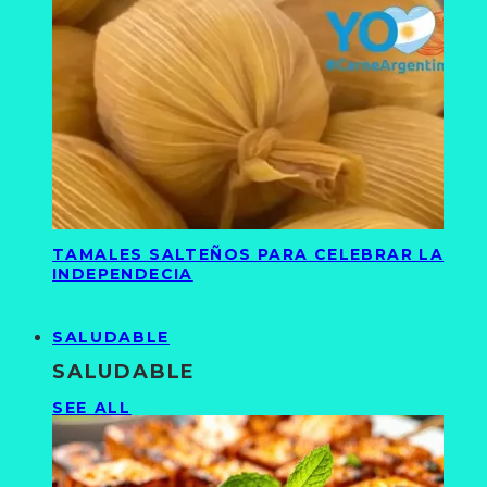
TAMALES SALTEÑOS PARA CELEBRAR LA
INDEPENDECIA
SALUDABLE
SALUDABLE
SEE ALL