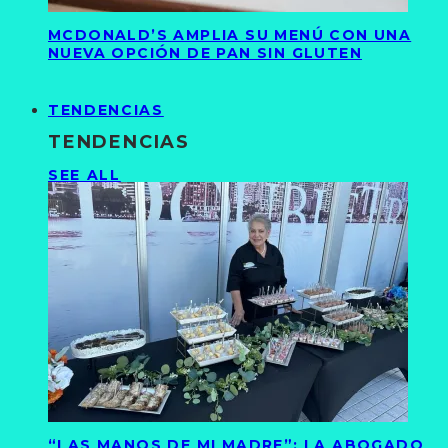
MCDONALD’S AMPLIA SU MENÚ CON UNA
NUEVA OPCIÓN DE PAN SIN GLUTEN
TENDENCIAS
TENDENCIAS
SEE ALL
“LAS MANOS DE MI MADRE”: LA ABOGADO