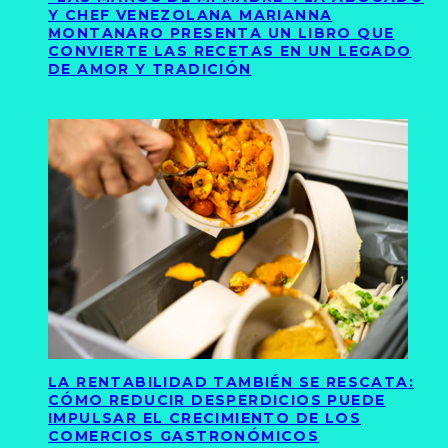
Y CHEF VENEZOLANA MARIANNA
MONTANARO PRESENTA UN LIBRO QUE
CONVIERTE LAS RECETAS EN UN LEGADO
DE AMOR Y TRADICIÓN
LA RENTABILIDAD TAMBIÉN SE RESCATA:
CÓMO REDUCIR DESPERDICIOS PUEDE
IMPULSAR EL CRECIMIENTO DE LOS
COMERCIOS GASTRONÓMICOS