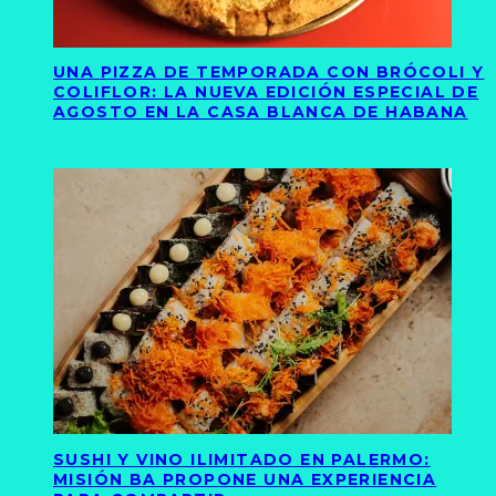
UNA PIZZA DE TEMPORADA CON BRÓCOLI Y
COLIFLOR: LA NUEVA EDICIÓN ESPECIAL DE
AGOSTO EN LA CASA BLANCA DE HABANA
SUSHI Y VINO ILIMITADO EN PALERMO:
MISIÓN BA PROPONE UNA EXPERIENCIA