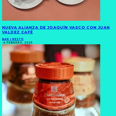
NUEVA ALIANZA DE JOAQUÍN VASCO CON JUAN
VALDEZ CAFÉ
BAR | RESTÓ
·
4 FEBRERO, 2025