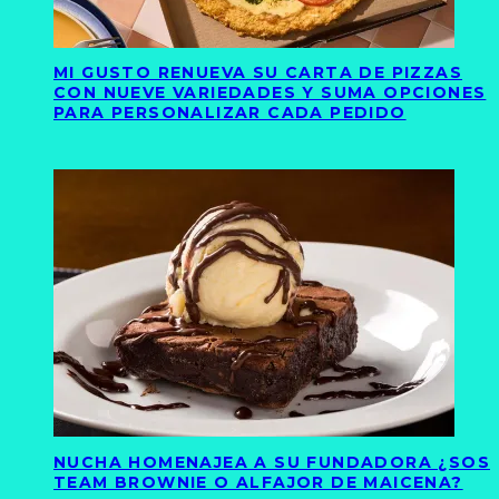
MI GUSTO RENUEVA SU CARTA DE PIZZAS
CON NUEVE VARIEDADES Y SUMA OPCIONES
PARA PERSONALIZAR CADA PEDIDO
NUCHA HOMENAJEA A SU FUNDADORA ¿SOS
TEAM BROWNIE O ALFAJOR DE MAICENA?