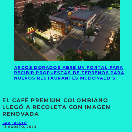
ARCOS DORADOS ABRE UN PORTAL PARA
RECIBIR PROPUESTAS DE TERRENOS PARA
NUEVOS RESTAURANTES MCDONALD’S
EL CAFÉ PREMIUM COLOMBIANO
LLEGÓ A RECOLETA CON IMAGEN
RENOVADA
BAR | RESTÓ
·
15 AGOSTO, 2024