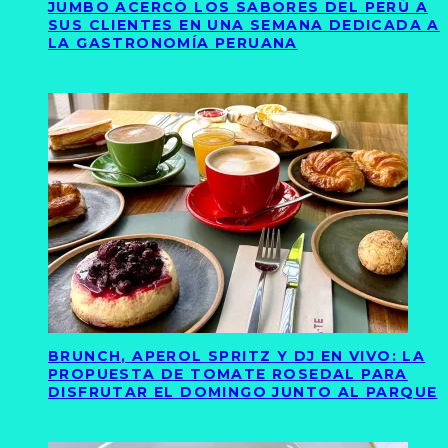
JUMBO ACERCÓ LOS SABORES DEL PERÚ A
SUS CLIENTES EN UNA SEMANA DEDICADA A
LA GASTRONOMÍA PERUANA
BRUNCH, APEROL SPRITZ Y DJ EN VIVO: LA
PROPUESTA DE TOMATE ROSEDAL PARA
DISFRUTAR EL DOMINGO JUNTO AL PARQUE