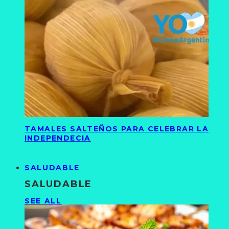
TAMALES SALTEÑOS PARA CELEBRAR LA
INDEPENDECIA
SALUDABLE
SALUDABLE
SEE ALL