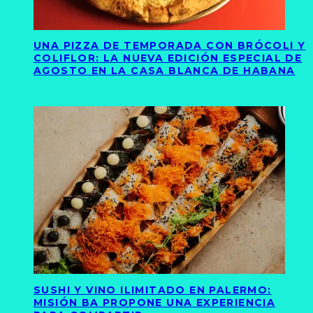
UNA PIZZA DE TEMPORADA CON BRÓCOLI Y
COLIFLOR: LA NUEVA EDICIÓN ESPECIAL DE
AGOSTO EN LA CASA BLANCA DE HABANA
SUSHI Y VINO ILIMITADO EN PALERMO:
MISIÓN BA PROPONE UNA EXPERIENCIA