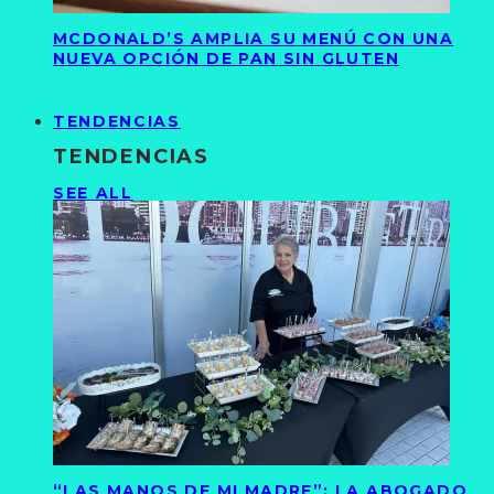
MCDONALD’S AMPLIA SU MENÚ CON UNA
NUEVA OPCIÓN DE PAN SIN GLUTEN
TENDENCIAS
TENDENCIAS
SEE ALL
“LAS MANOS DE MI MADRE”: LA ABOGADO