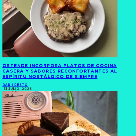
OSTENDE INCORPORA PLATOS DE COCINA
CASERA Y SABORES RECONFORTANTES AL
ESPÍRITU NOSTÁLGICO DE SIEMPRE
BAR | RESTÓ
·
31 JULIO, 2026