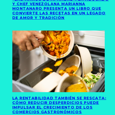
Y CHEF VENEZOLANA MARIANNA
MONTANARO PRESENTA UN LIBRO QUE
CONVIERTE LAS RECETAS EN UN LEGADO
DE AMOR Y TRADICIÓN
LA RENTABILIDAD TAMBIÉN SE RESCATA:
CÓMO REDUCIR DESPERDICIOS PUEDE
IMPULSAR EL CRECIMIENTO DE LOS
COMERCIOS GASTRONÓMICOS