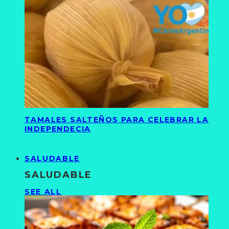
TAMALES SALTEÑOS PARA CELEBRAR LA
INDEPENDECIA
SALUDABLE
SALUDABLE
SEE ALL