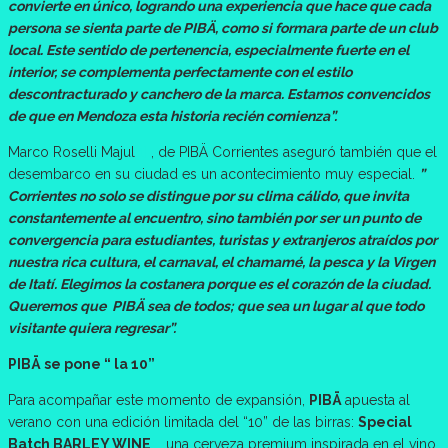
convierte en único, logrando una experiencia que hace que cada
persona se sienta parte de PIBÄ, como si formara parte de un club
local. Este sentido de pertenencia, especialmente fuerte en el
interior, se complementa perfectamente con el estilo
descontracturado y canchero de la marca. Estamos convencidos
de que en Mendoza esta historia recién comienza”.
Marco Roselli Majul
[1]
, de PIBÄ Corrientes aseguró también que el
desembarco en su ciudad es un acontecimiento muy especial.
”
Corrientes no solo se distingue por su clima cálido, que invita
constantemente al encuentro, sino también por ser un punto de
convergencia para estudiantes, turistas y extranjeros atraídos por
nuestra rica cultura, el carnaval, el chamamé, la pesca y la Virgen
de Itatí. Elegimos la costanera porque es el corazón de la ciudad.
Queremos que PIBÄ sea de todos; que sea un lugar al que todo
visitante quiera regresar”.
PIBÄ se pone “ la 10”
Para acompañar este momento de expansión,
PIBÄ
apuesta al
verano con una edición limitada del “10” de las birras:
Special
Batch BARLEY WINE
, una cerveza premium inspirada en el vino