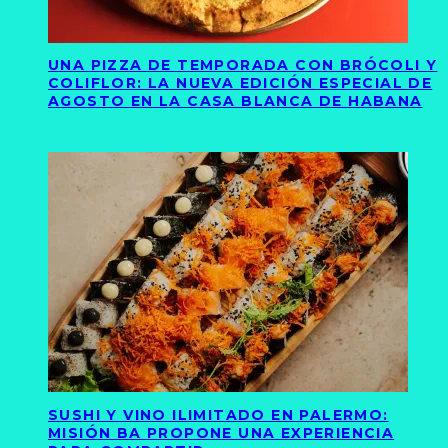
UNA PIZZA DE TEMPORADA CON BRÓCOLI Y
COLIFLOR: LA NUEVA EDICIÓN ESPECIAL DE
AGOSTO EN LA CASA BLANCA DE HABANA
SUSHI Y VINO ILIMITADO EN PALERMO:
MISIÓN BA PROPONE UNA EXPERIENCIA