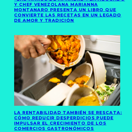
Y CHEF VENEZOLANA MARIANNA
MONTANARO PRESENTA UN LIBRO QUE
CONVIERTE LAS RECETAS EN UN LEGADO
DE AMOR Y TRADICIÓN
LA RENTABILIDAD TAMBIÉN SE RESCATA:
CÓMO REDUCIR DESPERDICIOS PUEDE
IMPULSAR EL CRECIMIENTO DE LOS
COMERCIOS GASTRONÓMICOS