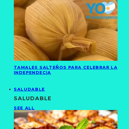
TAMALES SALTEÑOS PARA CELEBRAR LA
INDEPENDECIA
SALUDABLE
SALUDABLE
SEE ALL