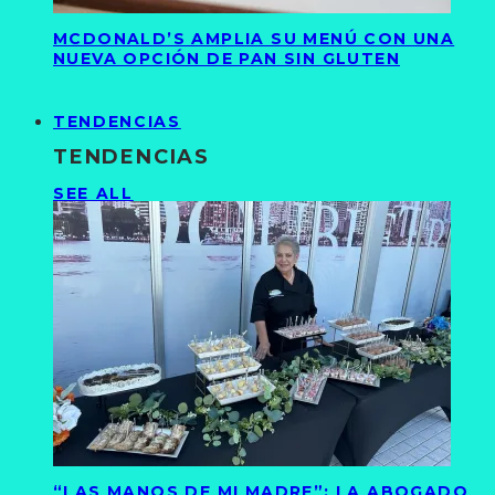
MCDONALD’S AMPLIA SU MENÚ CON UNA
NUEVA OPCIÓN DE PAN SIN GLUTEN
TENDENCIAS
TENDENCIAS
SEE ALL
“LAS MANOS DE MI MADRE”: LA ABOGADO