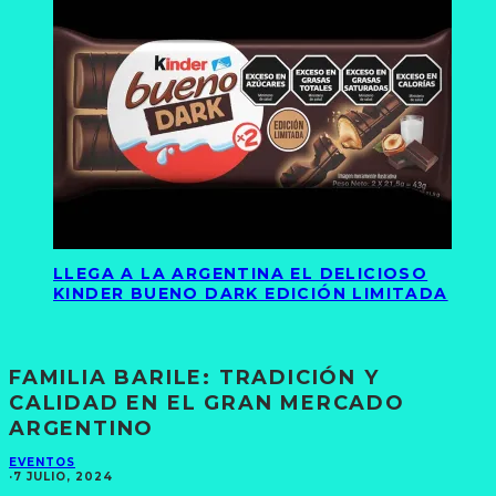
LLEGA A LA ARGENTINA EL DELICIOSO
KINDER BUENO DARK EDICIÓN LIMITADA
FAMILIA BARILE: TRADICIÓN Y
CALIDAD EN EL GRAN MERCADO
ARGENTINO
EVENTOS
·
7 JULIO, 2024