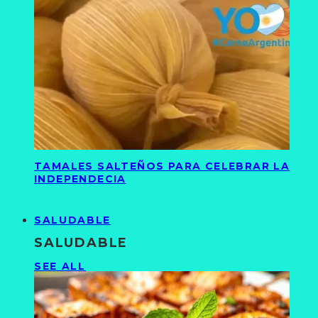
TAMALES SALTEÑOS PARA CELEBRAR LA
INDEPENDECIA
SALUDABLE
SALUDABLE
SEE ALL