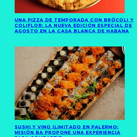
UNA PIZZA DE TEMPORADA CON BRÓCOLI Y
COLIFLOR: LA NUEVA EDICIÓN ESPECIAL DE
AGOSTO EN LA CASA BLANCA DE HABANA
SUSHI Y VINO ILIMITADO EN PALERMO:
MISIÓN BA PROPONE UNA EXPERIENCIA