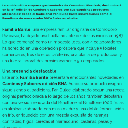
La emblemática empresa gastronómica de Comodoro Rivadavia, deslumbrará
en la 18ª edición de Caminos y Sabores con sus exquisitos productos
artesanales: desde el tradicional Pan Dulce hasta innovaciones como el
Panettone de masa madre 100% frutas en almíbar.
Familia Barile
, una empresa familiar originaria de Comodoro
Rivadavia, ha dejado una huella notable desde sus inicios en 1987.
Lo que comenzó como un modesto local con 4 colaboradores
ha florecido en una operación próspera que incluye 5 locales
comerciales, tres de ellos cafeterías, una planta de producción y
una fuerza laboral de aproximadamente 90 empleados.
Una presencia destacable
Este año,
Familia Barile
presentará emocionantes novedades en
Caminos y Sabores edición BNA
. Aunque su producto insignia
sigue siendo el tradicional Pan Dulce, elaborado según una receta
original perfeccionada a lo largo de los años, también debutarán
con una versión renovada del Panettone: el Panettone 100% frutas
en almíbar, elaborado con masa madre y una doble fermentación
en frío, enriquecido con una mezcla exquisita de naranjas
confitadas, higos, cerezas al marrasquino, castañas, pasas y
almendras.