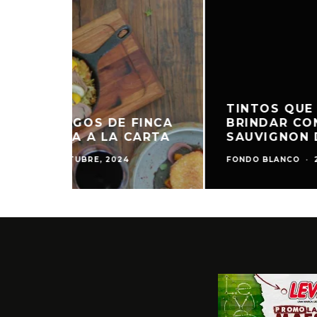
TINTOS QUE
NÚ DE FUEGOS DE FINCA
BRINDAR CO
ITA, AHORA A LA CARTA
SAUVIGNON D
BLANCO
·
11 OCTUBRE, 2024
FONDO BLANCO
·