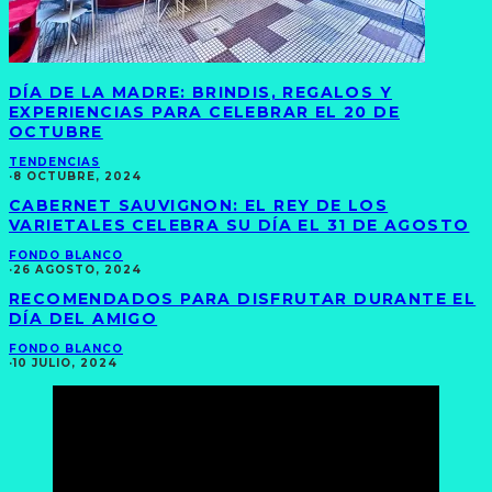
DÍA DE LA MADRE: BRINDIS, REGALOS Y
EXPERIENCIAS PARA CELEBRAR EL 20 DE
OCTUBRE
TENDENCIAS
·
8 OCTUBRE, 2024
CABERNET SAUVIGNON: EL REY DE LOS
VARIETALES CELEBRA SU DÍA EL 31 DE AGOSTO
FONDO BLANCO
·
26 AGOSTO, 2024
RECOMENDADOS PARA DISFRUTAR DURANTE EL
DÍA DEL AMIGO
FONDO BLANCO
·
10 JULIO, 2024