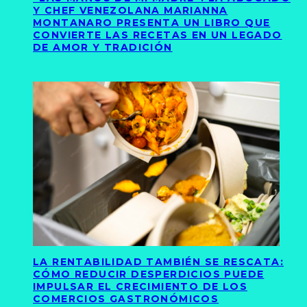
Y CHEF VENEZOLANA MARIANNA
MONTANARO PRESENTA UN LIBRO QUE
CONVIERTE LAS RECETAS EN UN LEGADO
DE AMOR Y TRADICIÓN
LA RENTABILIDAD TAMBIÉN SE RESCATA:
CÓMO REDUCIR DESPERDICIOS PUEDE
IMPULSAR EL CRECIMIENTO DE LOS
COMERCIOS GASTRONÓMICOS