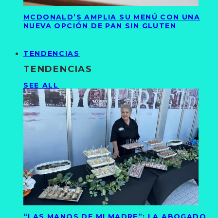
MCDONALD’S AMPLIA SU MENÚ CON UNA
NUEVA OPCIÓN DE PAN SIN GLUTEN
TENDENCIAS
TENDENCIAS
SEE ALL
“LAS MANOS DE MI MADRE”: LA ABOGADO