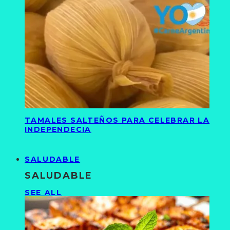
TAMALES SALTEÑOS PARA CELEBRAR LA
INDEPENDECIA
SALUDABLE
SALUDABLE
SEE ALL