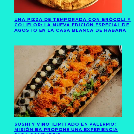
UNA PIZZA DE TEMPORADA CON BRÓCOLI Y
COLIFLOR: LA NUEVA EDICIÓN ESPECIAL DE
AGOSTO EN LA CASA BLANCA DE HABANA
SUSHI Y VINO ILIMITADO EN PALERMO:
MISIÓN BA PROPONE UNA EXPERIENCIA