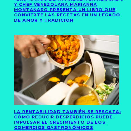
Y CHEF VENEZOLANA MARIANNA
MONTANARO PRESENTA UN LIBRO QUE
CONVIERTE LAS RECETAS EN UN LEGADO
DE AMOR Y TRADICIÓN
LA RENTABILIDAD TAMBIÉN SE RESCATA:
CÓMO REDUCIR DESPERDICIOS PUEDE
IMPULSAR EL CRECIMIENTO DE LOS
COMERCIOS GASTRONÓMICOS