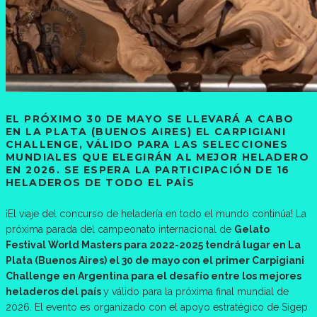
EL PRÓXIMO 30 DE MAYO SE LLEVARÁ A CABO
EN LA PLATA (BUENOS AIRES) EL CARPIGIANI
CHALLENGE, VÁLIDO PARA LAS SELECCIONES
MUNDIALES QUE ELEGIRÁN AL MEJOR HELADERO
EN 2026. SE ESPERA LA PARTICIPACIÓN DE 16
HELADEROS DE TODO EL PAÍS
¡El viaje del concurso de heladería en todo el mundo continúa! La
próxima parada del campeonato internacional de
Gelato
Festival World Masters para 2022-2025 tendrá lugar en La
Plata (Buenos Aires) el 30 de mayo con el primer Carpigiani
Challenge en Argentina para el desafío entre los mejores
heladeros del país
y válido para la próxima final mundial de
2026. El evento es organizado con el apoyo estratégico de Sigep