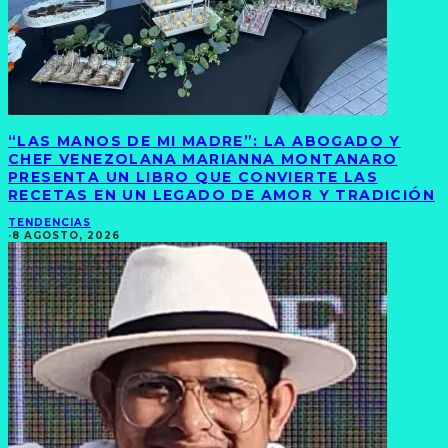
“LAS MANOS DE MI MADRE”: LA ABOGADO Y
CHEF VENEZOLANA MARIANNA MONTANARO
PRESENTA UN LIBRO QUE CONVIERTE LAS
RECETAS EN UN LEGADO DE AMOR Y TRADICIÓN
TENDENCIAS
·
8 AGOSTO, 2026