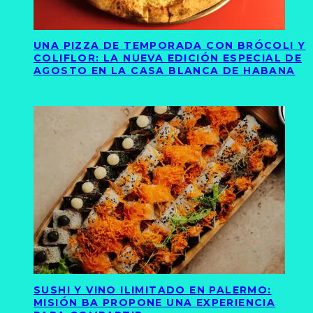
UNA PIZZA DE TEMPORADA CON BRÓCOLI Y
COLIFLOR: LA NUEVA EDICIÓN ESPECIAL DE
AGOSTO EN LA CASA BLANCA DE HABANA
SUSHI Y VINO ILIMITADO EN PALERMO:
MISIÓN BA PROPONE UNA EXPERIENCIA