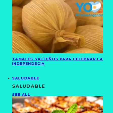
TAMALES SALTEÑOS PARA CELEBRAR LA
INDEPENDECIA
SALUDABLE
SALUDABLE
SEE ALL