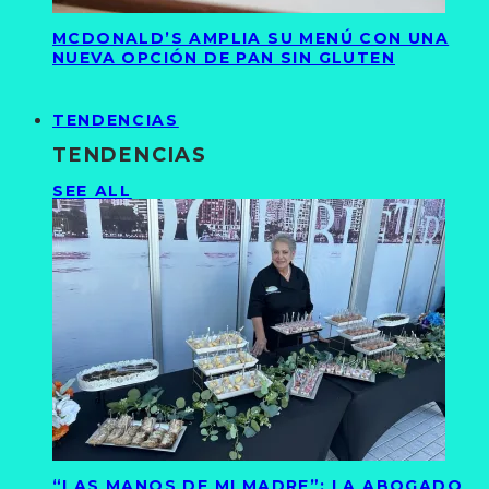
MCDONALD’S AMPLIA SU MENÚ CON UNA
NUEVA OPCIÓN DE PAN SIN GLUTEN
TENDENCIAS
TENDENCIAS
SEE ALL
“LAS MANOS DE MI MADRE”: LA ABOGADO