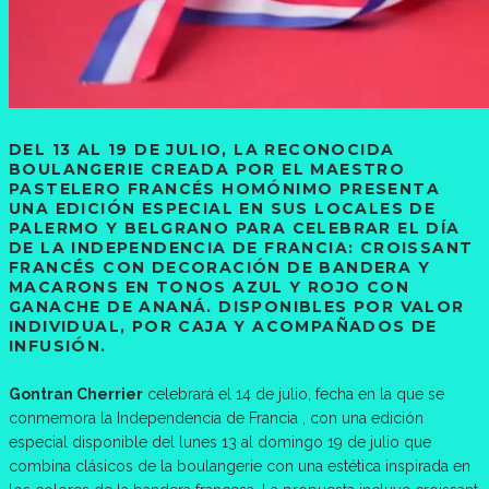
DEL 13 AL 19 DE JULIO, LA RECONOCIDA
BOULANGERIE CREADA POR EL MAESTRO
PASTELERO FRANCÉS HOMÓNIMO PRESENTA
UNA EDICIÓN ESPECIAL EN SUS LOCALES DE
PALERMO Y BELGRANO PARA CELEBRAR EL DÍA
DE LA INDEPENDENCIA DE FRANCIA: CROISSANT
FRANCÉS CON DECORACIÓN DE BANDERA Y
MACARONS EN TONOS AZUL Y ROJO CON
GANACHE DE ANANÁ. DISPONIBLES POR VALOR
INDIVIDUAL, POR CAJA Y ACOMPAÑADOS DE
INFUSIÓN.
Gontran Cherrier
celebrará el 14 de julio, fecha en la que se
conmemora la Independencia de Francia , con una edición
especial disponible del lunes 13 al domingo 19 de julio que
combina clásicos de la boulangerie con una estética inspirada en