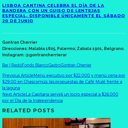
LISBOA CANTINA CELEBRA EL DÍA DE LA
BANDERA CON UN GUISO DE LENTEJAS
ESPECIAL, DISPONIBLE ÚNICAMENTE EL SÁBADO
20 DE JUNIO
Gontran Cherrier
Direcciones: Malabia 1805, Palermo; Zabala 1901, Belgrano.
Instagram: @gontrancherrierar
Bar | Restó
Fondo Blanco
Gastro
Gontran Cherrier
Previous Article
Menú ejecutivo por $22.000 y menú cena por
$29.00 en Chascomús: las propuestas de Café Mulé frente a
la laguna
Next Article
La Capitana servirá un locro especial a $26.000
por el Día de la Independencia
RELATED POSTS