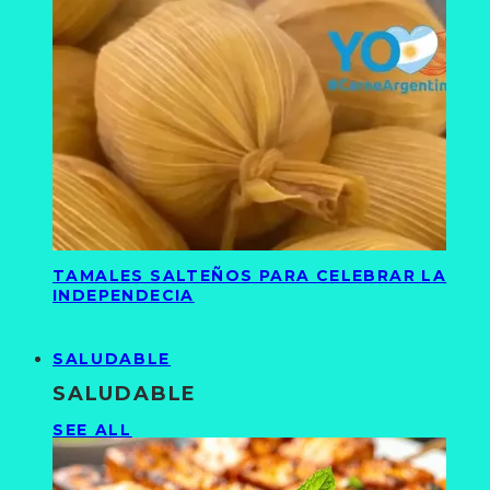
TAMALES SALTEÑOS PARA CELEBRAR LA
INDEPENDECIA
SALUDABLE
SALUDABLE
SEE ALL