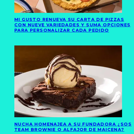
MI GUSTO RENUEVA SU CARTA DE PIZZAS
CON NUEVE VARIEDADES Y SUMA OPCIONES
PARA PERSONALIZAR CADA PEDIDO
NUCHA HOMENAJEA A SU FUNDADORA ¿SOS
TEAM BROWNIE O ALFAJOR DE MAICENA?