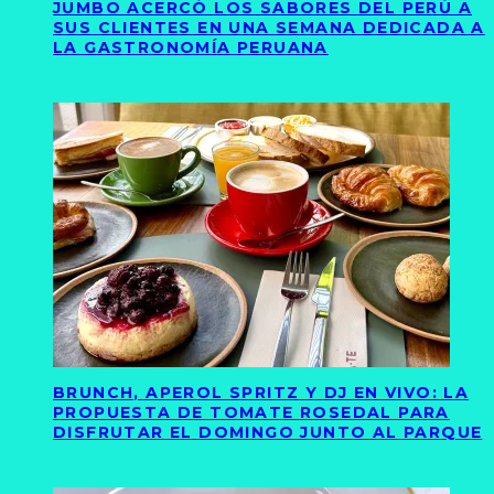
JUMBO ACERCÓ LOS SABORES DEL PERÚ A
SUS CLIENTES EN UNA SEMANA DEDICADA A
LA GASTRONOMÍA PERUANA
BRUNCH, APEROL SPRITZ Y DJ EN VIVO: LA
PROPUESTA DE TOMATE ROSEDAL PARA
DISFRUTAR EL DOMINGO JUNTO AL PARQUE