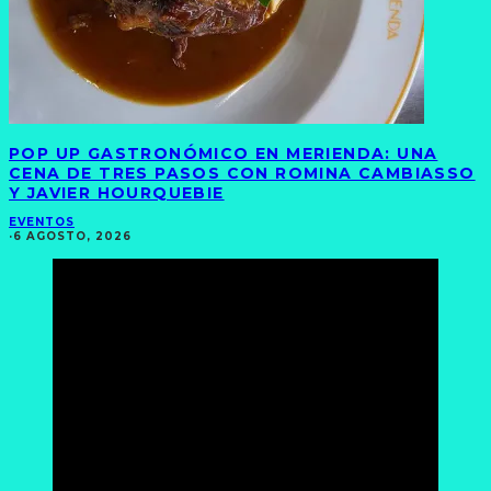
POP UP GASTRONÓMICO EN MERIENDA: UNA
CENA DE TRES PASOS CON ROMINA CAMBIASSO
Y JAVIER HOURQUEBIE
EVENTOS
·
6 AGOSTO, 2026