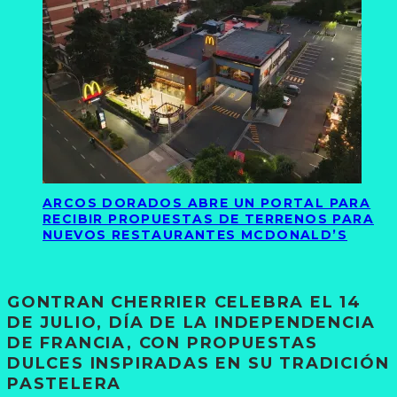
ARCOS DORADOS ABRE UN PORTAL PARA
RECIBIR PROPUESTAS DE TERRENOS PARA
NUEVOS RESTAURANTES MCDONALD’S
GONTRAN CHERRIER CELEBRA EL 14
DE JULIO, DÍA DE LA INDEPENDENCIA
DE FRANCIA, CON PROPUESTAS
DULCES INSPIRADAS EN SU TRADICIÓN
PASTELERA